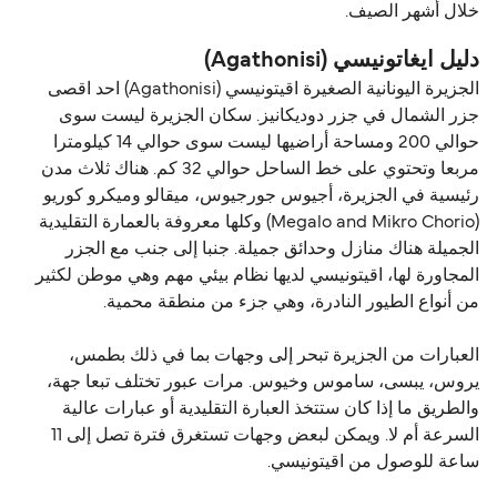
خلال أشهر الصيف.
دليل ايغاتونيسي (Agathonisi)
الجزيرة اليونانية الصغيرة اقيتونيسي (Agathonisi) احد اقصى
جزر الشمال في جزر دوديكانيز. سكان الجزيرة ليست سوى
حوالي 200 ومساحة أراضيها ليست سوى حوالي 14 كيلومترا
مربعا وتحتوي على خط الساحل حوالي 32 كم. هناك ثلاث مدن
رئيسية في الجزيرة، أجيوس جورجيوس، ميقالو وميكرو كوريو
(Megalo and Mikro Chorio) وكلها معروفة بالعمارة التقليدية
الجميلة هناك منازل وحدائق جميلة. جنبا إلى جنب مع الجزر
المجاورة لها، اقيتونيسي لديها نظام بيئي مهم وهي موطن لكثير
من أنواع الطيور النادرة، وهي جزء من منطقة محمية.
العبارات من الجزيرة تبحر إلى وجهات بما في ذلك بطمس،
يروس، يبسى، ساموس وخيوس. مرات عبور تختلف تبعا جهة،
والطريق ما إذا كان ستتخذ العبارة التقليدية أو عبارات عالية
السرعة أم لا. ويمكن لبعض وجهات تستغرق فترة تصل إلى 11
ساعة للوصول من اقيتونيسي.