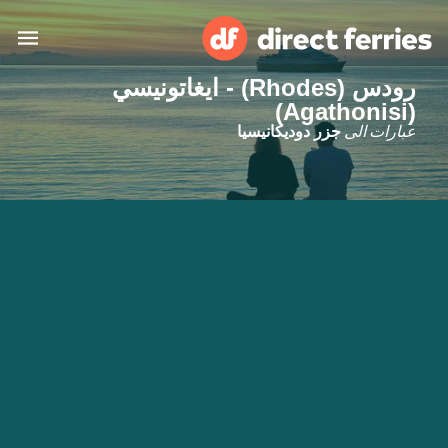
رودس (Rhodes) - ايغاتونيسي
(Agathonisi)
البلدان
عبارات الى
جزر دوديكانيسيا
تذاكر العبّارة
الباحث عن الرحلات والموانئ
الإقامة
العبارات
العربية
حسابي
المغرب
United States
خدمات الزبائن
Россия
Suisse (FR)
Catalan
Portugal
Suomi
대한민국