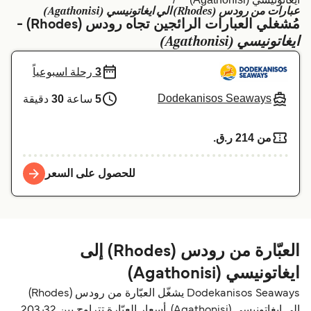
عبارات من رودس (Rhodes) الي ايغاتونيسي (Agathonisi)
Schweiz (DE)
Deutschland
مُشغلي العبارات الرائجين تجاه رودس (Rhodes) -
ايغاتونيسي (Agathonisi)
Україна
Norge
3
رحلة اسبوعياً
Maroc (FR)
Indonesia
Dodekanisos Seaways
5
ساعة
30
دقيقة
من 214 ر.ق.‏
للحصول على السعر
العبّارة من رودس (Rhodes) إلى
ايغاتونيسي (Agathonisi)
Dodekanisos Seaways يشغّل العبّارة من رودس (Rhodes)
إلى ايغاتونيسي (Agathonisi). أسعار العبّارة تتراوح بين 203٫32