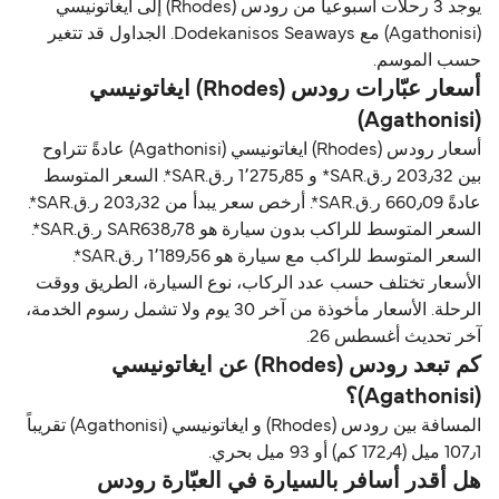
يوجد 3 رحلات أسبوعياً من رودس (Rhodes) إلى ايغاتونيسي
(Agathonisi) مع Dodekanisos Seaways. الجداول قد تتغير
حسب الموسم.
أسعار عبّارات رودس (Rhodes) ايغاتونيسي
(Agathonisi)
أسعار رودس (Rhodes) ايغاتونيسي (Agathonisi) عادةً تتراوح
بين 203٫32 ر.ق.‏SAR* و 1٬275٫85 ر.ق.‏SAR*. السعر المتوسط
عادةً 660٫09 ر.ق.‏SAR*. أرخص سعر يبدأ من 203٫32 ر.ق.‏SAR*.
السعر المتوسط للراكب بدون سيارة هو SAR638٫78 ر.ق.‏SAR*.
السعر المتوسط للراكب مع سيارة هو 1٬189٫56 ر.ق.‏SAR*.
الأسعار تختلف حسب عدد الركاب، نوع السيارة، الطريق ووقت
الرحلة. الأسعار مأخوذة من آخر 30 يوم ولا تشمل رسوم الخدمة،
آخر تحديث أغسطس 26.
كم تبعد رودس (Rhodes) عن ايغاتونيسي
(Agathonisi)؟
المسافة بين رودس (Rhodes) و ايغاتونيسي (Agathonisi) تقريباً
107٫1 ميل (172٫4 كم) أو 93 ميل بحري.
هل أقدر أسافر بالسيارة في العبّارة رودس