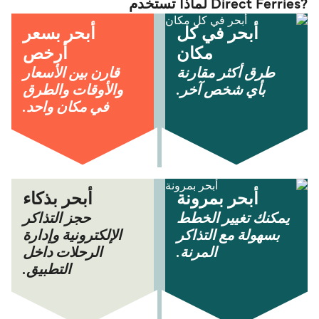
?Direct Ferries لماذا تستخدم
أبحر في كل
أبحر بسعر
مكان
أرخص
طرق أكثر مقارنة
قارن بين الأسعار
بأي شخص آخر.
والأوقات والطرق
في مكان واحد.
أبحر بمرونة
أبحر بذكاء
يمكنك تغيير الخطط
حجز التذاكر
بسهولة مع التذاكر
الإلكترونية وإدارة
المرنة.
الرحلات داخل
التطبيق.