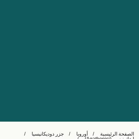
Nederland
Slovensko
Australia
Česká republika
New Zealand
España
日本
France
Ireland
Sverige
中国
Danmark
UK
Türkiye
Italia
Österreich (DE)
Canada
Canada (FR)
Ελλάδα
België (NL)
الصفحة الرئيسية
أوروبا
جزر دوديكانيسيا
Polska
Belgique (FR)
ايغاتونيسي (Agathonisi)