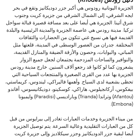
دليل رودس (Rhodes)
الجزيرة اليونانية رودوس هي أكبر جزر دوديكانيز وتقع في بحر
ايجه الشرقي، إلى الشمال الشرقي من جزيرة كريت وجنوب
شرق أثينا. الجزيرة هي أيضا على بعد مسافة قصيرة قبالة سواحل
تركيا. مدينة رودس هي عاصمة الجزيرة والمدينة الرئيسية والبلدة
القديمة فيها هي نسيج غني تتكون من الحضارات والثقافات
المختلفة. جدران من العصور الوسطى في المدينة، قلعتها مثل
المباني، والبوابات، وحصون والأزقة الضيقة والمنازل القديمة،
والنوافير والساحات المزدحمة يجتمعان لجعل جميع الزوار
يشعرون كما لو كانوا قد رجعو آلاف السنين. خارج مدينة رودس
الجزيرة بها عدد من القرى الصغيرة والمنتجعات السياحية التي
تحظى بشعبية لدى السياح. وأهمها فاليراكي، ليندوس، كريماستي،
بيفكوس، أركانجيلوس، هاراكي، كوسكينو، دوديكانيسوس، أفاندو
(Afantou) وتراندا (Trianda) وباراديسي (Paradisi) وايمبونا
(Embona).
من ميناء الجزيرة وخدمات العبارات تغادر إلى بيرايوس من قبل
كل من العبارات التقليدية وعالية السرعة. يتم توصيل الجزيرة
أيضا لبقية جزر الدوديكانيز وجزر سيكلاديز وإلى جزيرة كريت