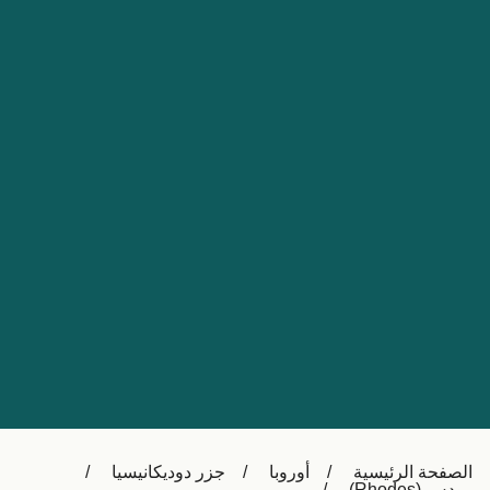
Nederland
Slovensko
Australia
Česká republika
New Zealand
España
日本
France
Ireland
Sverige
中国
Danmark
UK
Türkiye
Italia
Österreich (DE)
Canada
Canada (FR)
Ελλάδα
België (NL)
الصفحة الرئيسية
أوروبا
جزر دوديكانيسيا
Polska
Belgique (FR)
رودس (Rhodes)