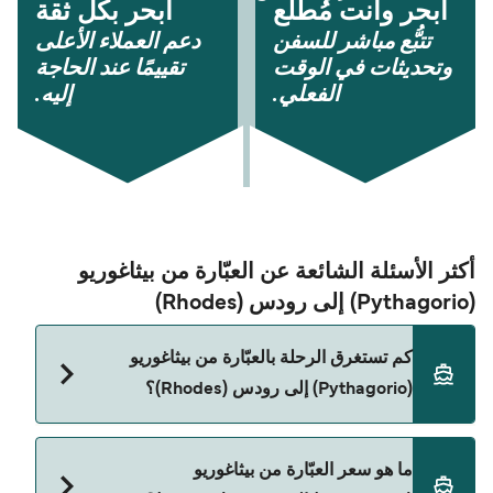
أبحر وأنت مُطّلع
أبحر بكل ثقة
تتبُّع مباشر للسفن
دعم العملاء الأعلى
وتحديثات في الوقت
تقييمًا عند الحاجة
الفعلي.
إليه.
أكثر الأسئلة الشائعة عن العبّارة من بيثاغوريو
(Pythagorio) إلى رودس (Rhodes)
كم تستغرق الرحلة بالعبّارة من بيثاغوريو
(Pythagorio) إلى رودس (Rhodes)؟
مدة الرحلة بالعبّارة من بيثاغوريو (Pythagorio) إلى
ما هو سعر العبّارة من بيثاغوريو
رودس (Rhodes) تقريباً 9 ساعات 10 دقائق. مدة الإبحار