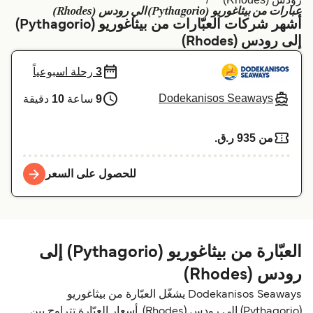
عبارات من بيثاغوريو (Pythagorio) الي رودس (Rhodes)
Schweiz (DE)
Deutschland
أشهر شركات العبّارات من بيثاغوريو (Pythagorio)
إلى رودس (Rhodes)
Україна
Norge
3
رحلة اسبوعياً
Maroc (FR)
Indonesia
Dodekanisos Seaways
9
ساعة
10
دقيقة
من 935 ر.ق.‏
للحصول على السعر
العبّارة من بيثاغوريو (Pythagorio) إلى
رودس (Rhodes)
Dodekanisos Seaways يشغّل العبّارة من بيثاغوريو
(Pythagorio) إلى رودس (Rhodes). أسعار العبّارة تتراوح بين