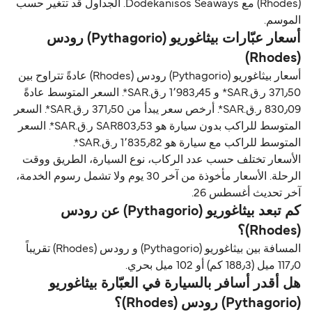
(Rhodes) مع Dodekanisos Seaways. الجداول قد تتغير حسب
الموسم.
أسعار عبّارات بيثاغوريو (Pythagorio) رودس
(Rhodes)
أسعار بيثاغوريو (Pythagorio) رودس (Rhodes) عادةً تتراوح بين
371٫50 ر.ق.‏SAR* و 1٬983٫45 ر.ق.‏SAR*. السعر المتوسط عادةً
830٫09 ر.ق.‏SAR*. أرخص سعر يبدأ من 371٫50 ر.ق.‏SAR*. السعر
المتوسط للراكب بدون سيارة هو SAR803٫53 ر.ق.‏SAR*. السعر
المتوسط للراكب مع سيارة هو 1٬835٫82 ر.ق.‏SAR*.
الأسعار تختلف حسب عدد الركاب، نوع السيارة، الطريق ووقت
الرحلة. الأسعار مأخوذة من آخر 30 يوم ولا تشمل رسوم الخدمة،
آخر تحديث أغسطس 26.
كم تبعد بيثاغوريو (Pythagorio) عن رودس
(Rhodes)؟
المسافة بين بيثاغوريو (Pythagorio) و رودس (Rhodes) تقريباً
117٫0 ميل (188٫3 كم) أو 102 ميل بحري.
هل أقدر أسافر بالسيارة في العبّارة بيثاغوريو
(Pythagorio) رودس (Rhodes)؟