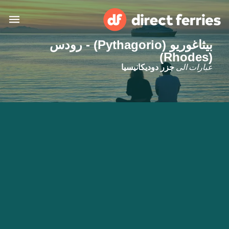
بيثاغوريو (Pythagorio) - رودس
(Rhodes)
البلدان
عبارات الى
جزر دوديكانيسيا
تذاكر العبّارة
الباحث عن الرحلات والموانئ
الإقامة
العبارات
العربية
حسابي
المغرب
United States
خدمات الزبائن
Россия
Suisse (FR)
Catalan
Portugal
Suomi
대한민국