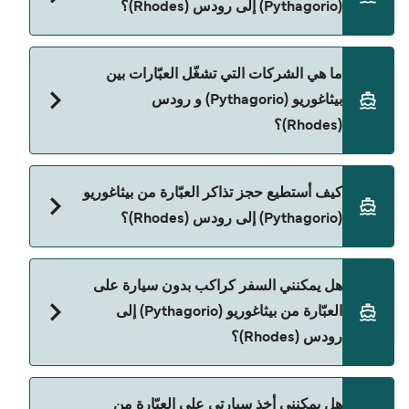
(Pythagorio) إلى رودس (Rhodes)؟
ممكن تختلف حسب الموسم والشركة، لذلك ننصحك
بمراجعة الأوقات المباشرة باستخدام Direct Ferries
Deal Finder.
سعر العبّارة من بيثاغوريو (Pythagorio) إلى رودس
ما هي الشركات التي تشغّل العبّارات بين
(Rhodes) يختلف حسب الموسم. متوسط سعر الرحلة هو
بيثاغوريو (Pythagorio) و رودس
830٫09 ر.ق.‏SAR. السعر لا يشمل رسوم الحجز.
(Rhodes)؟
Dodekanisos Seaways هي المشغّل الرئيسي للعبّارة
كيف أستطيع حجز تذاكر العبّارة من بيثاغوريو
من بيثاغوريو (Pythagorio) إلى رودس (Rhodes).
(Pythagorio) إلى رودس (Rhodes)؟
يمكنك الحجز عبر Direct Ferries Deal Finder ومراجعة
هل يمكنني السفر كراكب بدون سيارة على
صفحة العروض لمعرفة أحدث التخفيضات.
العبّارة من بيثاغوريو (Pythagorio) إلى
رودس (Rhodes)؟
نعم، يمكنك السفر كراكب بدون سيارة من بيثاغوريو
هل يمكنني أخذ سيارتي على العبّارة من