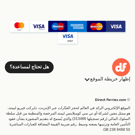
هل تحتاج لمساعدة؟
إظهار خريطة الموقع
العبارات
الحجوزات
البلدان
الإقامة
© Direct Ferries.com
خدمات الزبائن
العبارات
الموقع الإلكتروني الرائد في العالم لحجز العبّارات عبر الإنترنت، دايركت فيريو ليمتد،
الباحث عن الرحلات والموانئ
شحن
هو ممثل معين لشركة أي تي سي كومبلاينس ليمتد المرخصة والمنظمة من قبل سلطة
السلوك المالي (رقم تسجيلها 313486) والذي يُسمح له بتقديم المشورة بشأن عقود
تذاكر العبّارة
عبارة صغيرة
التأمين العامة وترتيبها بصفته وسيط. رقم ضريبة القيمة المضافة للعبارات المباشرة:
القطار والعبارة
GB 238 9488 50.