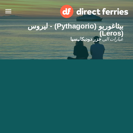
بيثاغوريو (Pythagorio) - ليروس
(Leros)
البلدان
عبارات الى
جزر دوديكانيسيا
تذاكر العبّارة
الباحث عن الرحلات والموانئ
الإقامة
العبارات
العربية
حسابي
المغرب
United States
خدمات الزبائن
Россия
Suisse (FR)
Catalan
Portugal
Suomi
대한민국