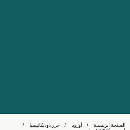
Nederland
Slovensko
Australia
Česká republika
New Zealand
España
日本
France
Ireland
Sverige
中国
Danmark
UK
Türkiye
Italia
Österreich (DE)
Canada
Canada (FR)
Ελλάδα
België (NL)
الصفحة الرئيسية
أوروبا
جزر دوديكانيسيا
Polska
Belgique (FR)
ليروس (Leros)