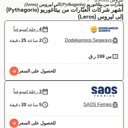
عبارات من بيثاغوريو (Pythagorio) الي ليروس (Leros)
Schweiz (DE)
Deutschland
أشهر شركات العبّارات من بيثاغوريو (Pythagorio)
إلى ليروس (Leros)
Україна
Norge
4
رحلة اسبوعياً
Maroc (FR)
Indonesia
Dodekanisos Seaways
2
ساعة
25
دقيقة
من 199 ر.ق.‏
للحصول على السعر
3
رحلة اسبوعياً
SAOS Ferries
5
ساعة
20
دقيقة
للحصول على السعر