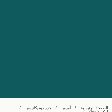
Nederland
Slovensko
Australia
Česká republika
New Zealand
España
日本
France
Ireland
Sverige
中国
Danmark
UK
Türkiye
Italia
Österreich (DE)
Canada
Canada (FR)
Ελλάδα
België (NL)
الصفحة الرئيسية
أوروبا
جزر دوديكانيسيا
Polska
Belgique (FR)
اركي (Arki)