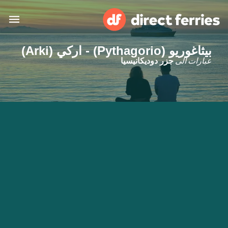
بيثاغوريو (Pythagorio) - اركي (Arki)
البلدان
عبارات الى
جزر دوديكانيسيا
تذاكر العبّارة
الباحث عن الرحلات والموانئ
الإقامة
العبارات
العربية
حسابي
المغرب
United States
خدمات الزبائن
Россия
Suisse (FR)
Catalan
Portugal
Suomi
대한민국