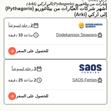
عبارات من بيثاغوريو (Pythagorio) الي اركي (Arki)
Schweiz (DE)
Deutschland
أشهر شركات العبّارات من بيثاغوريو (Pythagorio)
إلى اركي (Arki)
Україна
Norge
2
رحلة اسبوعياً
Maroc (FR)
Indonesia
Dodekanisos Seaways
ساعة
10
دقيقة
للحصول على السعر
3
رحلة اسبوعياً
SAOS Ferries
2
ساعة
25
دقيقة
للحصول على السعر