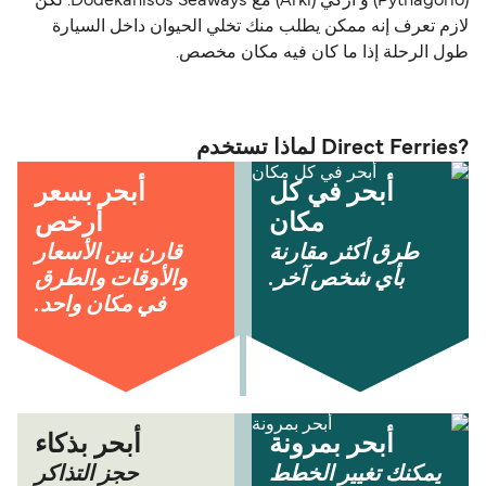
(Pythagorio) و اركي (Arki) مع Dodekanisos Seaways. لكن
لازم تعرف إنه ممكن يطلب منك تخلي الحيوان داخل السيارة
طول الرحلة إذا ما كان فيه مكان مخصص.
?Direct Ferries لماذا تستخدم
أبحر في كل
أبحر بسعر
مكان
أرخص
طرق أكثر مقارنة
قارن بين الأسعار
بأي شخص آخر.
والأوقات والطرق
في مكان واحد.
أبحر بمرونة
أبحر بذكاء
يمكنك تغيير الخطط
حجز التذاكر