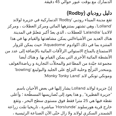
الدنمارك مع بوقت عبور حوالي 45 دقيقة.
دليل رودباي (Rodby)
تقع مدينة الميناء رودبي 'Rodby' الدنماركية في جزيرة لولاند
'Lolland'، وهي تشتهر بمتنزهها المائي ومركز العطلات ، ومركز
لالانديا 'Lalandia' للعطلات ، الذي يعدّ أكبر مَعلمْ في المدينة.
هناك العديد من الأشياءالتي يمكن مشاهدتها والقيام بها في هذا
المتنزه بما في ذلك اكوادوم 'Aquadome' حيث يمكن للزوار
الاستمتاع بالمناخ الاستوائي الزلاّقات المائية بالإضافة إلى عدد من
الأنشطة المائية الأخرى التي يمكن القيام بها. و هناك أيضا
مجموعة جيّدة من المطاعم والمحلاّت التجارية و رياضةالغولف
,ومنحدر التزلّج وحلبة التزلج على الجليد والبولينغ 'bowling'
ومونكي تونكي لاند 'Monky Tonky Land'.
إنّ جزيرة لولاند Lolland يشار إليها في بعض الأحيان باسم
"جزيرة الفطيرة" , و هذا يعود إلى تّضاريسها المسطّحة ؛ وأعلى
نقطة فيها هي 25 مترا فقط فوق مستوى سطح البحر ، وتقع
خارج قرية هورسلوند 'Horslunde' مباشرة ، تاريخيا تمّت زراعة
الشمندر السكري لولاند ولا زال حتّى الآن الصناعة الرئيسية ،