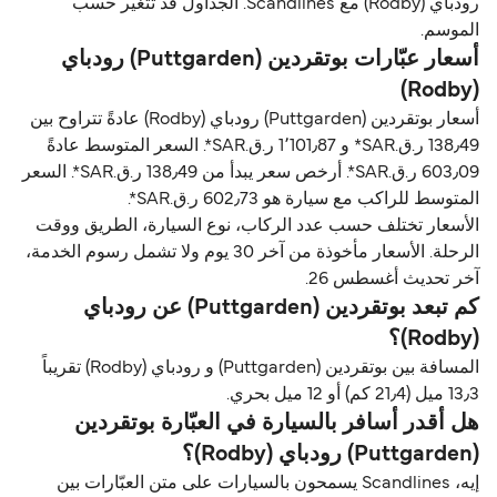
رودباي (Rodby) مع Scandlines. الجداول قد تتغير حسب
الموسم.
أسعار عبّارات بوتقردين (Puttgarden) رودباي
(Rodby)
أسعار بوتقردين (Puttgarden) رودباي (Rodby) عادةً تتراوح بين
138٫49 ر.ق.‏SAR* و 1٬101٫87 ر.ق.‏SAR*. السعر المتوسط عادةً
603٫09 ر.ق.‏SAR*. أرخص سعر يبدأ من 138٫49 ر.ق.‏SAR*. السعر
المتوسط للراكب مع سيارة هو 602٫73 ر.ق.‏SAR*.
الأسعار تختلف حسب عدد الركاب، نوع السيارة، الطريق ووقت
الرحلة. الأسعار مأخوذة من آخر 30 يوم ولا تشمل رسوم الخدمة،
آخر تحديث أغسطس 26.
كم تبعد بوتقردين (Puttgarden) عن رودباي
(Rodby)؟
المسافة بين بوتقردين (Puttgarden) و رودباي (Rodby) تقريباً
13٫3 ميل (21٫4 كم) أو 12 ميل بحري.
هل أقدر أسافر بالسيارة في العبّارة بوتقردين
(Puttgarden) رودباي (Rodby)؟
إيه، Scandlines يسمحون بالسيارات على متن العبّارات بين