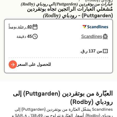
عبارات من بوتقردين (Puttgarden) الي رودباي (Rodby)
Schweiz (DE)
Deutschland
مُشغلي العبارات الرائجين تجاه بوتقردين
رودباي (Rodby)
(Puttgarden) -
Україна
Norge
40
رحلة يومياً
Maroc (FR)
Indonesia
Scandlines
45
دقيقة
من 137 ر.ق.‏
للحصول على السعر
العبّارة من بوتقردين (Puttgarden) إلى
رودباي (Rodby)
Scandlines يشغّل العبّارة من بوتقردين (Puttgarden) إلى
رودباي (Rodby). أسعار العبّارة تتراوح بين 138٫49 ر.ق.‏SAR و