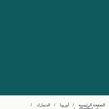
Nederland
Slovensko
Australia
Česká republika
New Zealand
España
日本
France
Ireland
Sverige
中国
Danmark
UK
Türkiye
Italia
Österreich (DE)
Canada
Canada (FR)
Ελλάδα
België (NL)
الصفحة الرئيسية
أوروبا
الدنمارك
Polska
Belgique (FR)
رودباي (Rodby)