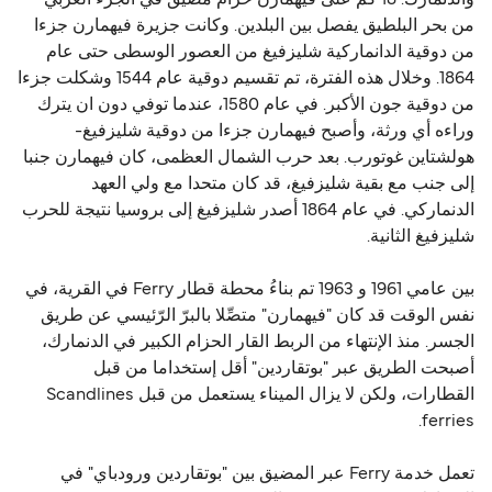
من بحر البلطيق يفصل بين البلدين. وكانت جزيرة فيهمارن جزءا
من دوقية الدانماركية شليزفيغ من العصور الوسطى حتى عام
1864. وخلال هذه الفترة، تم تقسيم دوقية عام 1544 وشكلت جزءا
من دوقية جون الأكبر. في عام 1580، عندما توفي دون ان يترك
وراءه أي ورثة، وأصبح فيهمارن جزءا من دوقية شليزفيغ-
هولشتاين غوتورب. بعد حرب الشمال العظمى، كان فيهمارن جنبا
إلى جنب مع بقية شليزفيغ، قد كان متحدا مع ولي العهد
الدنماركي. في عام 1864 أصدر شليزفيغ إلى بروسيا نتيجة للحرب
شليزفيغ الثانية.
بين عامي 1961 و 1963 تم بناءُ محطة قطار Ferry في القرية، في
نفس الوقت قد كان "فيهمارن" متصِّلا بالبرّ الرّئيسي عن طريق
الجسر. منذ الإنتهاء من الربط القار الحزام الكبير في الدنمارك،
أصبحت الطريق عبر "بوتقاردين" أقل إستخداما من قبل
القطارات، ولكن لا يزال الميناء يستعمل من قبل Scandlines
ferries.
تعمل خدمة Ferry عبر المضيق بين "بوتقاردين ورودباي" في