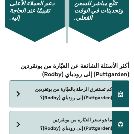
تتبُّع مباشر للسفن
دعم العملاء الأعلى
وتحديثات في الوقت
تقييمًا عند الحاجة
الفعلي.
إليه.
أكثر الأسئلة الشائعة عن العبّارة من بوتقردين
(Puttgarden) إلى رودباي (Rodby)
كم تستغرق الرحلة بالعبّارة من بوتقردين
(Puttgarden) إلى رودباي (Rodby)؟
مدة الرحلة بالعبّارة من بوتقردين (Puttgarden) إلى
ما هو سعر العبّارة من بوتقردين
رودباي (Rodby) تقريباً 45 دقائق. مدة الإبحار ممكن
(Puttgarden) إلى رودباي (Rodby)؟
تختلف حسب الموسم والشركة، لذلك ننصحك بمراجعة