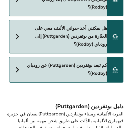
(Rodby)؟
نعم، يمكنك السفر مع سيارتك على العبّارة من بوتقردين
هل يمكنني أخذ حيواني الأليف معي على
(Puttgarden) إلى رودباي (Rodby) مع:
العبّارة من بوتقردين (Puttgarden) إلى
Scandlines
رودباي (Rodby)؟
نعم، الحيوانات الأليفة مسموح بها على العبّارة. قد تحتاج
كم تبعد بوتقردين (Puttgarden) عن رودباي
إلى جواز سفر للحيوان. يرجى مراجعة تعليمات شركات
(Rodby)؟
العبّارات بخصوص الحيوانات. حالياً يمكنك أخذ حيواناتك
الأليفة على العبّارة مع:
المسافة بين بوتقردين (Puttgarden) و رودباي (Rodby)
Scandlines
هي 12 ميل بحري.
دليل بوتقردين (Puttgarden)
القرية الألمانية وميناء بوتقاردين (Puttgarden) يقعانِ في جزيرة
فيهمارن الألمانية,بالذّات على طريق شحن مهمة بين ألمانيا
والدنمارك. 18 كم على فيهمارن حزام مضيق في الجزء الغربي