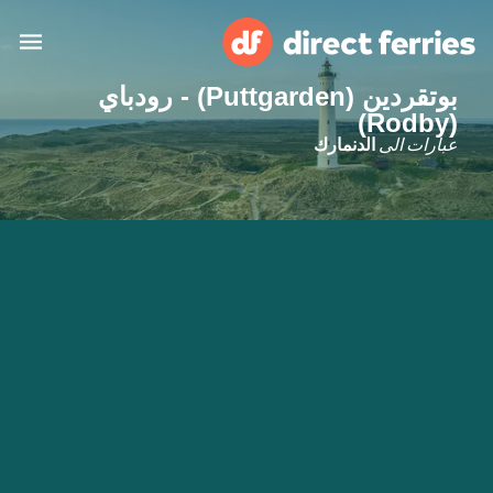
بوتقردين (Puttgarden) - رودباي
(Rodby)
البلدان
عبارات الى
الدنمارك
تذاكر العبّارة
الباحث عن الرحلات والموانئ
الإقامة
العبارات
العربية
حسابي
المغرب
United States
خدمات الزبائن
Россия
Suisse (FR)
Catalan
Portugal
Suomi
대한민국