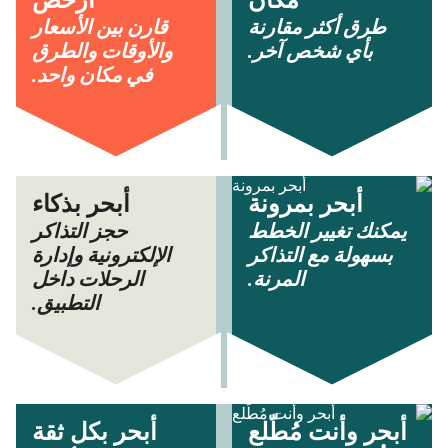
مكان
أرخص
طرق أكثر مقارنة
قارن بين الأسعار
بأي شخص آخر.
والأوقات والطرق
في مكان واحد.
أبحر بمرونة
أبحر بذكاء
يمكنك تغيير الخطط
حجز التذاكر
بسهولة مع التذاكر
الإلكترونية وإدارة
المرنة.
الرحلات داخل
التطبيق.
أبحر وأنت مُطّلع
أبحر بكل ثقة