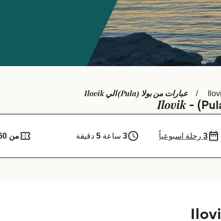
عبارات من بولا (Pula) الي Ilovik
Ilov
Ilovik
3
رحلة اسبوعياً
3
ساعة
5
دقيقة
من 60 ر.ق.‏