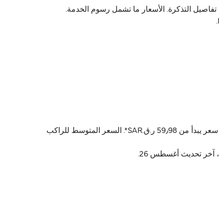
ة من بولا (Pula) إلى Ilovik. أسعار العبّارة تتراوح بين 59٫98 ر.ق.‏SAR و SAR404٫36 ر.ق.‏ حسب تفاصيل التذكرة. الأسعار ما تشمل رسوم الخدمة.
أسعار بولا (Pula) Ilovik عادةً تتراوح بين 59٫98 ر.ق.‏SAR* و 404٫36 ر.ق.‏SAR*. السعر المتوسط عادةً 234٫87 ر.ق.‏SAR*. أرخص سعر يبدأ من 59٫98 ر.ق.‏SAR*. السعر المتوسط للراكب