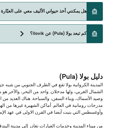
حالياً لا يُسمح للسيارات بالركوب على العبّارة من بولا (Pula) إلى Ilovik.
هل يمكنني أخذ حيواني الأليف معي على العبّارة من بولا (Pula) 
حالياً لا يُسمح باصطحاب الحيوانات على العبّارة بين بولا (Pula) و lovik
كم تبعد بولا (Pula) عن Ilovik؟
المسافة بين بولا (Pula) و Ilovik هي 49 ميل بحري.
دليل بولا (Pula)
المدينة الكرواتية بولا تقع في الطرف الجنوبي من شبه 
وصيد الأسماك، وبناء السفن، والسياحة. هناك العديد من الب
مدرجات رومانية في العالم. أماكن الشهيرة غيرها من ال
وأوغسطس التي بنيت أيضا في القرن الاولى في عهد الإ