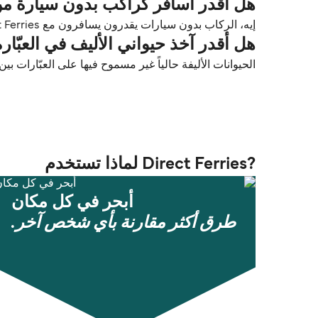
هل أقدر أسافر كراكب بدون سيارة من بولا (Pula) إلى
إيه، الركاب بدون سيارات يقدرون يسافرون مع Krilo Fast Ferries بين بولا (Pula) و Ilovik.
هل أقدر آخذ حيواني الأليف في العبّارة من بولا (Pula
الحيوانات الأليفة حالياً غير مسموح فيها على العبّارات بين بولا (Pula) و 
?Direct Ferries لماذا تستخدم
أبحر في كل مكان
طرق أكثر مقارنة بأي شخص آخر.