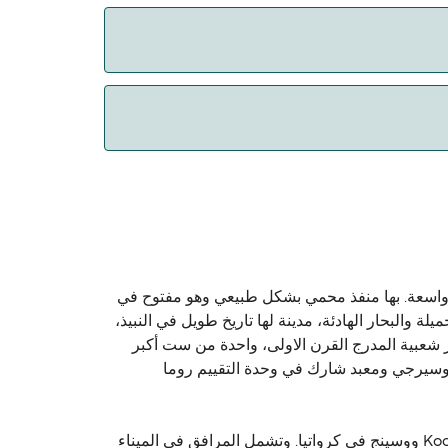
ة واسعة. بها منفذ محمي بشكل طبيعي وهو مفتوح في
F). والمعروفة بمناخها المعتدل، والمناظر الجميلة والبحار الهادئة، مدينة لها تاريخ طويل في النبيذ،
كثر شعبية المدرج القرن الاولى، واحدة من ست أكبر
 وسيرجي ومعبد شارك في وحدة التقييم روما
من ميناء المدينة وخدمات العبارات تغادر إلى مدينة البندقية في إيطاليا حيث الربط اللاحق يمكن الابحار ريميني في إيطاليا وKooper ووسينج في كرواتيا. وتشمل المرافق في الميناء