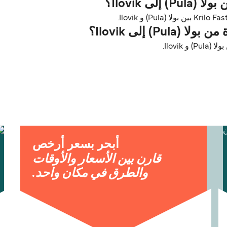
 Ilovik؟
) إلى Ilovik؟
Ilovik.
أبحر بسعر أرخص
قارن بين الأسعار والأوقات
والطرق في مكان واحد.