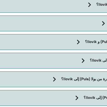
مدة الرحلة بالعبّارة من بولا (Pula) إلى Ilovik تقريباً 3 ساعات 5 دقائق. مدة الإبحار ممكن ت
P) إلى Ilovik؟