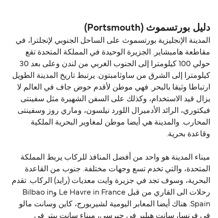
المسافة بين بورتسموث (Portsmouth) و سان مالو (St
Brittany Ferries
Malo) هي 142 ميل بحري.
دليل بورتسموث (Portsmouth)
المدينة الإنجليزية بورتسموث على الساحل الجنوبي لإنجلترا، في
مقاطعة هامبشاير. الجزيرة الوحيدة في المملكة المتحدة تقع
حولي 100 كيلومترا إلى الجنوب الغربي من لندن وعلى بعد 30
كيلومترا إلى الشرق من ساوثامبتون. يرتبط تاريخ المدينة الطويل
ارتباطا وثيقا بالبحر. فهي موطن لأقدم حوض جاف في العالم لا
يزال قيد الاستخدام، وكذلك على السفن الشهيرة مثل سفينتى
فيكتوري، الرائد الأدميرال اللورد نيلسون، وماري روز وسفينتى
المحارب. والمدينة هي أيضا موطن لمغاوير البحرية الملكية
وقاعدة بحرية.
ميناء المدينة هو واحد من أفضل المنافذ للركاب يربط المملكة
المتحدة، والتي تخدم تسع وجهات مختلفة. جنوب من القاعدة
البحرية، وسوف تجد في جزيرة وايت معديات (رايد) الركاب. تقدم
رحلات الى القاري من قبل Le Havre in France وBilbao in
Spain. هناك أيضا المعابر اليومية لشيربورج، كاين وسانت مالو
في فرنسا، سانت هيلير في جيرسي، ميناء سانت بيتر في