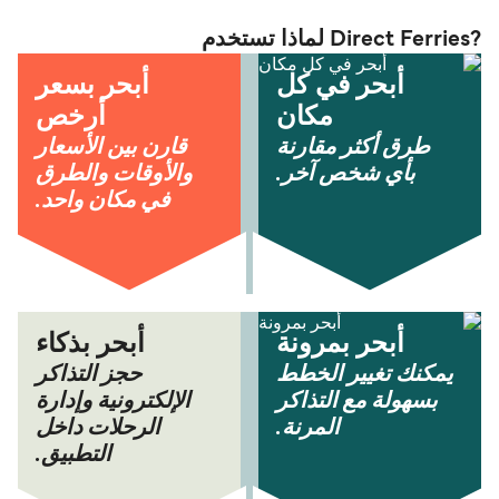
?Direct Ferries لماذا تستخدم
أبحر في كل
أبحر بسعر
مكان
أرخص
طرق أكثر مقارنة
قارن بين الأسعار
بأي شخص آخر.
والأوقات والطرق
في مكان واحد.
أبحر بمرونة
أبحر بذكاء
يمكنك تغيير الخطط
حجز التذاكر
بسهولة مع التذاكر
الإلكترونية وإدارة
المرنة.
الرحلات داخل
التطبيق.