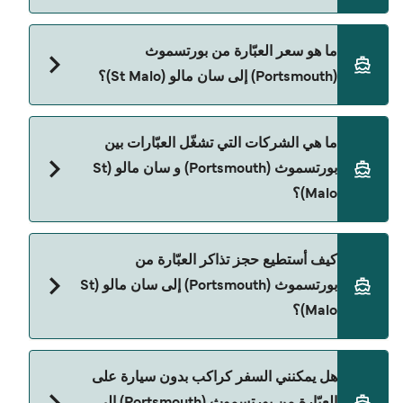
مدة الرحلة بالعبّارة من بورتسموث (Portsmouth) إلى
ما هو سعر العبّارة من بورتسموث
سان مالو (St Malo) تقريباً 11 ساعات 30 دقائق. مدة
(Portsmouth) إلى سان مالو (St Malo)؟
الإبحار ممكن تختلف حسب الموسم والشركة، لذلك
ننصحك بمراجعة الأوقات المباشرة باستخدام Direct
Ferries Deal Finder.
سعر العبّارة من بورتسموث (Portsmouth) إلى سان مالو
ما هي الشركات التي تشغّل العبّارات بين
(St Malo) يختلف حسب الموسم. متوسط سعر الرحلة هو
بورتسموث (Portsmouth) و سان مالو (St
2٬574٫92 ر.ق.‏SAR. السعر لا يشمل رسوم الحجز.
Malo)؟
Brittany Ferries هي المشغّل الرئيسي للعبّارة من
كيف أستطيع حجز تذاكر العبّارة من
بورتسموث (Portsmouth) إلى سان مالو (St Malo).
بورتسموث (Portsmouth) إلى سان مالو (St
Malo)؟
يمكنك الحجز عبر Direct Ferries Deal Finder ومراجعة
هل يمكنني السفر كراكب بدون سيارة على
صفحة العروض لمعرفة أحدث التخفيضات.