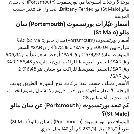
يوجد 5 رحلات أسبوعياً من بورتسموث (Portsmouth) إلى سان
مالو (St Malo) مع Brittany Ferries. الجداول قد تتغير حسب
الموسم.
أسعار عبّارات بورتسموث (Portsmouth) سان
مالو (St Malo)
أسعار بورتسموث (Portsmouth) سان مالو (St Malo) عادةً
تتراوح بين 509٫94 ر.ق.‏SAR* و 4٬872٫16 ر.ق.‏SAR*. السعر
المتوسط عادةً 2٬574٫92 ر.ق.‏SAR*. أرخص سعر يبدأ من 509٫94
ر.ق.‏SAR*. السعر المتوسط للراكب بدون سيارة هو SAR1٬186٫48
ر.ق.‏SAR*. السعر المتوسط للراكب مع سيارة هو 2٬916٫48
ر.ق.‏SAR*.
الأسعار تختلف حسب عدد الركاب، نوع السيارة، الطريق ووقت
الرحلة. الأسعار مأخوذة من آخر 30 يوم ولا تشمل رسوم الخدمة،
آخر تحديث أغسطس 26.
كم تبعد بورتسموث (Portsmouth) عن سان مالو
(St Malo)؟
المسافة بين بورتسموث (Portsmouth) و سان مالو (St Malo)
تقريباً 163٫0 ميل (262٫3 كم) أو 142 ميل بحري.