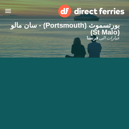
بورتسموث (Portsmouth) - سان مالو
(St Malo)
البلدان
عبارات الى
فرنسا
تذاكر العبّارة
الباحث عن الرحلات والموانئ
الإقامة
العبارات
العربية
حسابي
المغرب
United States
خدمات الزبائن
Россия
Suisse (FR)
Catalan
Portugal
Suomi
대한민국