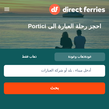
احجز رحلة العبارة الى Portici
البلدان
تذاكر العبّارة
الباحث عن الرحلات والموانئ
الإقامة
العبارات
عودةذهاب وعودة
ذهاب فقط
العربية
أدخل ميناء ، بلد أو شركة العبارات
حسابي
المغرب
United States
خدمات الزبائن
Россия
Suisse (FR)
بحث
Catalan
Portugal
Suomi
대한민국