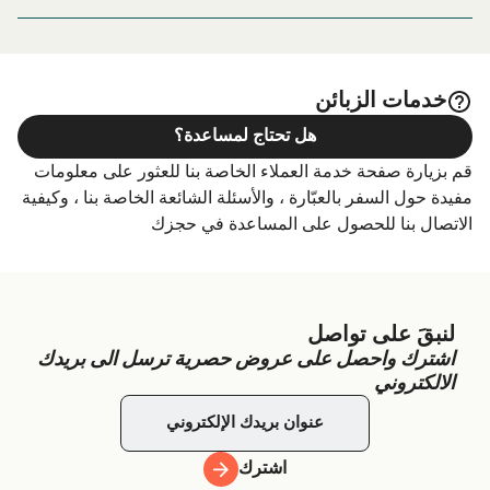
لإقامتك بالكامل، يرجى زيارة موقعنا على
Portici الإقامة
Granatello Porto Turistico, Via Nuova del Campo, Macello,
الصفحة للحصول على أفضل الأسعار للإقامة واحدة من أكبر
80055 Portici NA, Italy
الخيارات على الإنترنت!
خدمات الزبائن
هل تحتاج لمساعدة؟
قم بزيارة صفحة خدمة العملاء الخاصة بنا للعثور على معلومات
مفيدة حول السفر بالعبّارة ، والأسئلة الشائعة الخاصة بنا ، وكيفية
الاتصال بنا للحصول على المساعدة في حجزك
لنبقَ على تواصل
اشترك واحصل على عروض حصرية ترسل الى بريدك
الالكتروني
اشترك