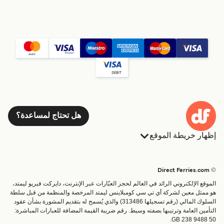
هل تحتاج لمساعدة؟
إظهار خريطة الموقع
العبارات
الحجوزات
البلدان
الإقامة
© Direct Ferries.com
خدمات الزبائن
العبارات
الموقع الإلكتروني الرائد في العالم لحجز العبّارات عبر الإنترنت، دايركت فيريو ليمتد،
الباحث عن الرحلات والموانئ
شحن
هو ممثل معين لشركة أي تي سي كومبلاينس ليمتد المرخصة والمنظمة من قبل سلطة
السلوك المالي (رقم تسجيلها 313486) والذي يُسمح له بتقديم المشورة بشأن عقود
تذاكر العبّارة
عبارة صغيرة
التأمين العامة وترتيبها بصفته وسيط. رقم ضريبة القيمة المضافة للعبارات المباشرة:
القطار والعبارة
GB 238 9488 50.