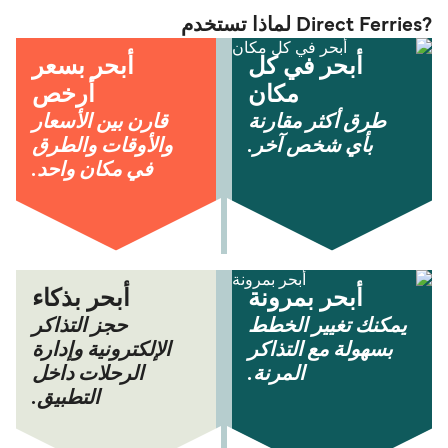
?Direct Ferries لماذا تستخدم
أبحر في كل
أبحر بسعر
مكان
أرخص
طرق أكثر مقارنة
قارن بين الأسعار
بأي شخص آخر.
والأوقات والطرق
في مكان واحد.
أبحر بمرونة
أبحر بذكاء
يمكنك تغيير الخطط
حجز التذاكر
بسهولة مع التذاكر
الإلكترونية وإدارة
المرنة.
الرحلات داخل
التطبيق.