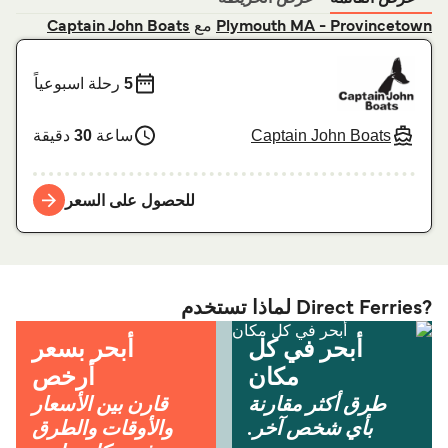
مع
Captain John Boats
Plymouth MA - Provincetown
5
رحلة اسبوعياً
Captain John Boats
ساعة
30
دقيقة
للحصول على السعر
?Direct Ferries لماذا تستخدم
أبحر في كل
أبحر بسعر
مكان
أرخص
طرق أكثر مقارنة
قارن بين الأسعار
بأي شخص آخر.
والأوقات والطرق