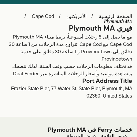
Schweiz (DE)
Deutschland
الصفحة الرئيسية
الأمريكتين
Cape Cod
Україна
Norge
Plymouth MA
فيري Plymouth MA
Maroc (FR)
Indonesia
مع ما يصل إلى 5 رحلات أسبوعياً، يربط ميناء Plymouth MA
Cape Cod مع Cape Cod. تتراوح مدة الرحلات من 1 ساعة 30
دقائق إلى Provincetown و 1 ساعة 30 دقائق على خدمة
Provincetown.
قد تختلف معلومات الرحلات حسب وقت السنة، لذلك ننصحك
بمشاهدة مواعيد وأسعار الرحلات المباشرة عبر Deal Finder.
Port Address Title
Frazier State Pier, 77 Water St, State Pier, Plymouth, MA
02360, United States
خدمات Ferry في Plymouth MA
عرض القائمة
عرض الخريطة