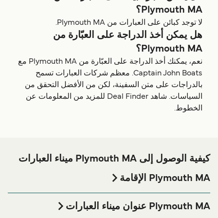
Plymouth MA؟
لا توجد كبائن على العبارات من Plymouth MA.
هل يمكن أخذ الدراجة على العبّارة من
Plymouth MA؟
نعم، يمكنك أخذ الدراجة على العبّارة من Plymouth MA مع
Captain John Boats. معظم شركات العبارات تسمح
بالدراجات على متن السفينة، لكن من الأفضل التحقق من
السياسات. شاهد Deal Finder للمزيد من المعلومات عن
الخطوط.
كيفية الوصول إلى Plymouth MA ميناء العبارات
Plymouth MA الإقامة
إذا كنت ترغب في قضاء ليلة في أو بالقرب من Plymouth MA
ميناء العبارة قبل أو بعد رحلتك أو إذا كنت تبحث عن أماكن السكن
Plymouth MA عنوان ميناء العبارات
لإقامتك بالكامل، يرجى زيارة موقعنا على
Plymouth MA الإقامة