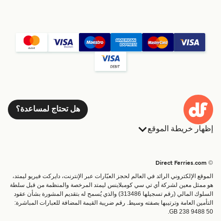
هل تحتاج لمساعدة؟
إظهار خريطة الموقع
العبارات
الحجوزات
البلدان
الإقامة
© Direct Ferries.com
خدمات الزبائن
العبارات
الموقع الإلكتروني الرائد في العالم لحجز العبّارات عبر الإنترنت، دايركت فيريو ليمتد،
الباحث عن الرحلات والموانئ
شحن
هو ممثل معين لشركة أي تي سي كومبلاينس ليمتد المرخصة والمنظمة من قبل سلطة
السلوك المالي (رقم تسجيلها 313486) والذي يُسمح له بتقديم المشورة بشأن عقود
تذاكر العبّارة
عبارة صغيرة
التأمين العامة وترتيبها بصفته وسيط. رقم ضريبة القيمة المضافة للعبارات المباشرة:
القطار والعبارة
GB 238 9488 50.