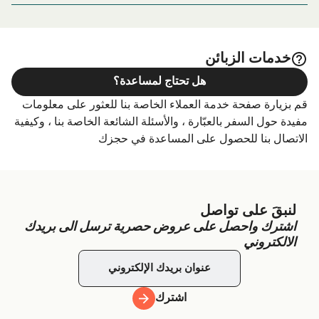
Frazier State Pier, 77 Water St, State Pier, Plymouth, MA
الصفحة للحصول على أفضل الأسعار للإقامة واحدة من أكبر
02360, United States
الخيارات على الإنترنت!
خدمات الزبائن
هل تحتاج لمساعدة؟
قم بزيارة صفحة خدمة العملاء الخاصة بنا للعثور على معلومات
مفيدة حول السفر بالعبّارة ، والأسئلة الشائعة الخاصة بنا ، وكيفية
الاتصال بنا للحصول على المساعدة في حجزك
لنبقَ على تواصل
اشترك واحصل على عروض حصرية ترسل الى بريدك
الالكتروني
اشترك