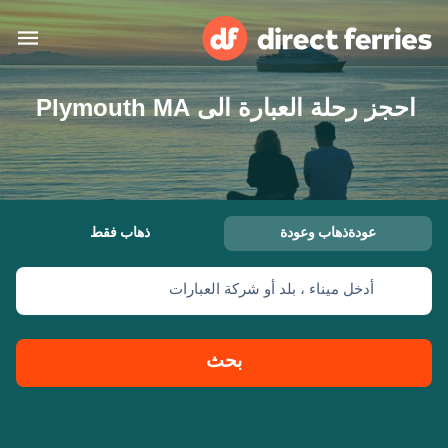
احجز رحلة العبارة الى Plymouth MA
البلدان
تذاكر العبّارة
الباحث عن الرحلات والموانئ
الإقامة
العبارات
عودةذهاب وعودة
ذهاب فقط
العربية
أدخل ميناء ، بلد أو شركة العبارات
حسابي
المغرب
United States
خدمات الزبائن
Россия
Suisse (FR)
بحث
Catalan
Portugal
Suomi
대한민국