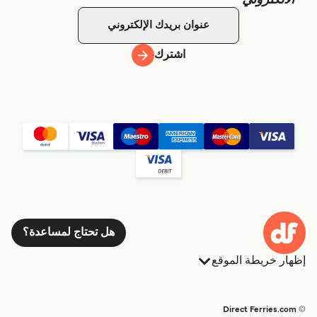
اشترك
هل تحتاج لمساعدة؟
إظهار خريطة الموقع
العبارات
الحجوزات
البلدان
الإقامة
© Direct Ferries.com