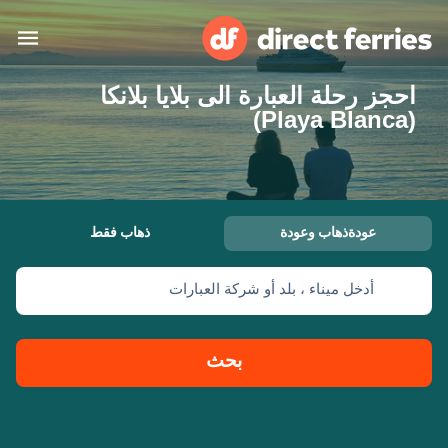
احجز رحلة العبارة الى بلايا بلانكا
البلدان
(Playa Blanca)
تذاكر العبّارة
الباحث عن الرحلات والموانئ
الإقامة
العبارات
عودةذهاب وعودة
ذهاب فقط
العربية
أدخل ميناء ، بلد أو شركة العبارات
حسابي
المغرب
United States
خدمات الزبائن
Россия
Suisse (FR)
بحث
Catalan
Portugal
Suomi
대한민국