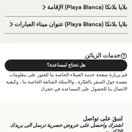
بلايا بلانكا (Playa Blanca) الإقامة
إذا كنت ترغب في قضاء ليلة في أو بالقرب من بلايا بلانكا (Playa
Blanca) ميناء العبارة قبل أو بعد رحلتك أو إذا كنت تبحث عن
بلايا بلانكا (Playa Blanca) عنوان ميناء العبارات
أماكن السكن لإقامتك بالكامل، يرجى زيارة موقعنا على
بلايا بلانكا
Calle Muelle de Playa Blanca, 35580 Playa Blanca, Las
الصفحة للحصول على أفضل الأسعار
(Playa Blanca) الإقامة
Palmas
للإقامة واحدة من أكبر الخيارات على الإنترنت!
خدمات الزبائن
هل تحتاج لمساعدة؟
قم بزيارة صفحة خدمة العملاء الخاصة بنا للعثور على معلومات
مفيدة حول السفر بالعبّارة ، والأسئلة الشائعة الخاصة بنا ، وكيفية
الاتصال بنا للحصول على المساعدة في حجزك
لنبقَ على تواصل
اشترك واحصل على عروض حصرية ترسل الى بريدك
الالكتروني