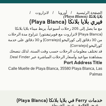
Schweiz (DE)
Deutschland
الصفحة الرئيسية
أوروبا
لانزاروت
Україна
Norge
بلايا بلانكا (Playa Blanca)
فيري بلايا بلانكا (Playa Blanca)
Maroc (FR)
Indonesia
مع ما يصل إلى 205 رحلات أسبوعياً، يربط ميناء بلايا بلانكا
(Playa Blanca) لانزاروت مع فويرتيفنتورا. تتراوح مدة الرحلات
من 30 دقائق إلى كوراليخو (Corralejo) و 30 دقائق على خدمة
كوراليخو (Corralejo).
قد تختلف معلومات الرحلات حسب وقت السنة، لذلك ننصحك
بمشاهدة مواعيد وأسعار الرحلات المباشرة عبر Deal Finder.
Port Address Title
Calle Muelle de Playa Blanca, 35580 Playa Blanca, Las
Palmas
خدمات Ferry في بلايا بلانكا (Playa Blanca)
عرض القائمة
عرض الخريطة