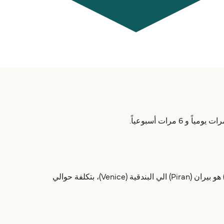
العبّارات من بيران (Piran) تستغرق ما بين 40 دقائق إلى 3 ساعات 30 دقائق حسب الوجهة. أكثر خط شعبي من بيران (Piran) هو بيران (Piran) الي البندقية (Venice)، بتكلفة حوالي