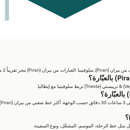
 (Piran) تبحر تقريباً 2 مرات يومياً و 6 مرات أسبوعياً.