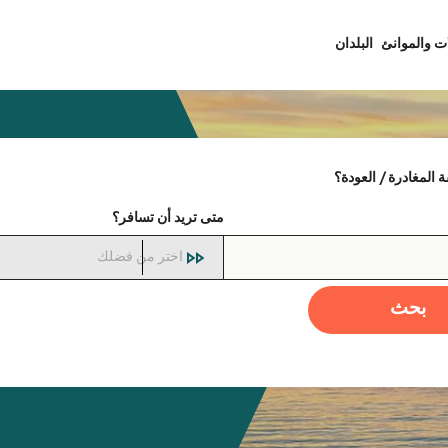
ت والموانئ
البلدان
المغادرة / العودة؟
متى تريد أن تسافر؟
اختر من فضلك
بحث