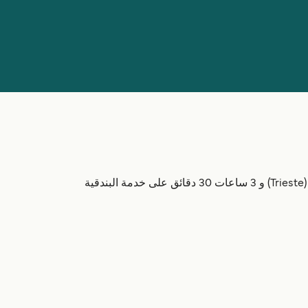
مع ما يصل إلى 6 رحلات أسبوعياً، يربط ميناء بيران (Piran) سلوفينيا مع إيطاليا. تتراوح مدة الرحلات من 40 دقائق إلى ترييستي (Trieste) و 3 ساعات 30 دقائق على خدمة البندقية