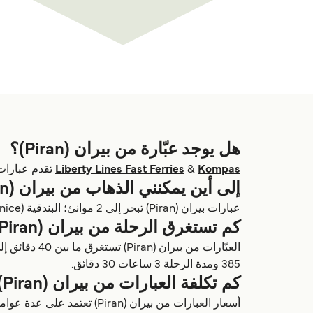
هل يوجد عبّارة من بيران (Piran)؟
Kompas
&
Liberty Lines Fast Ferries
تقدم عبارات من بيران (Piran), سلوفينيا. العبارات من بيران
إلى أين يمكنني الذهاب من بيران (Piran) بالعبّارة؟
عبارات بيران (Piran) تبحر إلى 2 موانئ؛ البندقية (Venice) & ترييستي (Trieste) تربط سلوفينيا مع إيطاليا.
كم تستغرق الرحلة من بيران (Piran) بالعبّارة؟
385 ومدة الرحلة 3 ساعات 30 دقائق.
كم تكلفة العبارات من بيران (Piran)؟
أسعار العبارات من بيران (Piran) تعتمد على عدة عوامل مثل خط الرحلة، الموسم، المشغّل، ونوع السفينة.