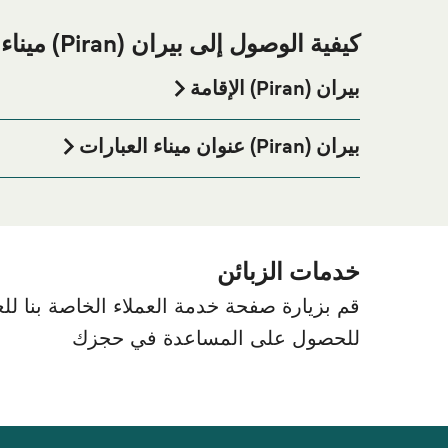
كيفية الوصول إلى بيران (Piran) ميناء العبارات
بيران (Piran) الإقامة
إذا كنت ترغب في قضاء ليلة في أو بالقرب من بيران (Piran) ميناء العبارة قبل أو بعد رحلتك أو إذا كنت تبحث عن أماكن السكن لإقامتك بالكامل، يرجى زيارة موقعنا على
الصفحة للحصول على أفضل الأسعار للإقامة واحدة 
الإقامة
بيران (Piran) عنوان ميناء العبارات
an Port, Prešernovo nabrežje, 6330 Piran, Slovenia
خدمات الزبائن
قم بزيارة صفحة خدمة العملاء الخاصة بنا للعث
للحصول على المساعدة في حجزك