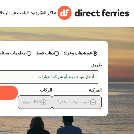
تذاكر العبّارة
الباحث عن الرحلا
عودةذهاب وعودة
ذهاب فقط
معلومات مختلفة 
طريق
أدخل ميناء ، بلد أو شركة العبارات
المركبة
الركاب
كيف سوف تسافر؟
0
البالغون