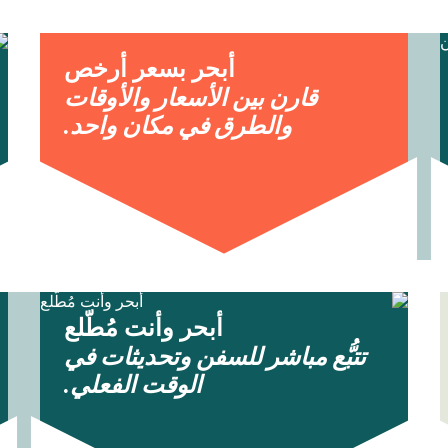
أبحر بسعر أرخص
قارن بين الأسعار والأوقات
والطرق في مكان واحد.
أبحر وأنت مُطّلع
تتبُّع مباشر للسفن وتحديثات في
الوقت الفعلي.