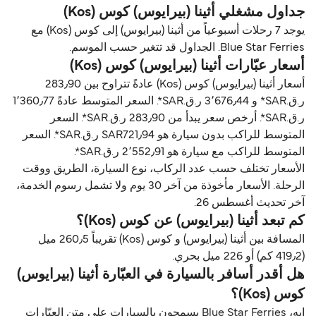
جداول مشغلي أثينا (بيرايوس) كوس (Kos)
يوجد 7 رحلات أسبوعياً من أثينا (بيرايوس) إلى كوس (Kos) مع
Blue Star Ferries. الجداول قد تتغير حسب الموسم.
أسعار عبّارات أثينا (بيرايوس) كوس (Kos)
أسعار أثينا (بيرايوس) كوس (Kos) عادةً تتراوح بين 283٫90
ر.ق.‏SAR* و 3٬676٫44 ر.ق.‏SAR*. السعر المتوسط عادةً 1٬360٫77
ر.ق.‏SAR*. أرخص سعر يبدأ من 283٫90 ر.ق.‏SAR*. السعر
المتوسط للراكب بدون سيارة هو SAR721٫94 ر.ق.‏SAR*. السعر
المتوسط للراكب مع سيارة هو 2٬552٫91 ر.ق.‏SAR*.
الأسعار تختلف حسب عدد الركاب، نوع السيارة، الطريق ووقت
الرحلة. الأسعار مأخوذة من آخر 30 يوم ولا تشمل رسوم الخدمة،
آخر تحديث أغسطس 26.
كم تبعد أثينا (بيرايوس) عن كوس (Kos)؟
المسافة بين أثينا (بيرايوس) و كوس (Kos) تقريباً 260٫5 ميل
(419٫2 كم) أو 226 ميل بحري.
هل أقدر أسافر بالسيارة في العبّارة أثينا (بيرايوس)
كوس (Kos)؟
إيه، Blue Star Ferries يسمحون بالسيارات على متن العبّارات