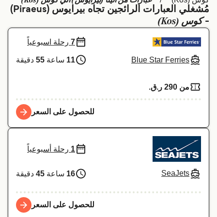
عبارات من أثينا (بيرايوس) الي كوس (Kos)
مُشغلي العبارات الرائجين تجاه بيرايوس (Piraeus)
Schweiz (DE)
Deutschland
كوس (Kos)
-
Україна
Norge
7
رحلة اسبوعياً
Maroc (FR)
Indonesia
Blue Star Ferries
11
ساعة
55
دقيقة
من 290 ر.ق.‏
للحصول على السعر
1
رحلة أسبوعياً
SeaJets
16
ساعة
45
دقيقة
للحصول على السعر