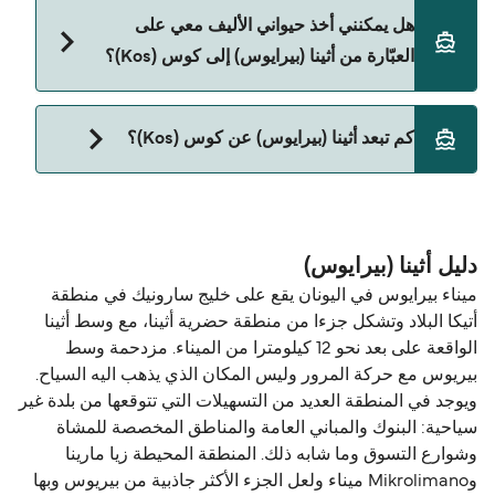
نعم، يمكنك السفر مع سيارتك على العبّارة من أثينا
هل يمكنني أخذ حيواني الأليف معي على
(بيرايوس) إلى كوس (Kos) مع:
العبّارة من أثينا (بيرايوس) إلى كوس (Kos)؟
Blue Star Ferries
نعم، الحيوانات الأليفة مسموح بها على العبّارة. قد تحتاج
كم تبعد أثينا (بيرايوس) عن كوس (Kos)؟
إلى جواز سفر للحيوان. يرجى مراجعة تعليمات شركات
العبّارات بخصوص الحيوانات. حالياً يمكنك أخذ حيواناتك
المسافة بين أثينا (بيرايوس) و كوس (Kos) هي 226 ميل
الأليفة على العبّارة مع:
بحري.
Blue Star Ferries
دليل أثينا (بيرايوس)
ميناء بيرايوس في اليونان يقع على خليج سارونيك في منطقة
أتيكا البلاد وتشكل جزءا من منطقة حضرية أثينا، مع وسط أثينا
الواقعة على بعد نحو 12 كيلومترا من الميناء. مزدحمة وسط
بيريوس مع حركة المرور وليس المكان الذي يذهب اليه السياح.
ويوجد في المنطقة العديد من التسهيلات التي تتوقعها من بلدة غير
سياحية: البنوك والمباني العامة والمناطق المخصصة للمشاة
وشوارع التسوق وما شابه ذلك. المنطقة المحيطة زيا مارينا
وMikrolimano ميناء ولعل الجزء الأكثر جاذبية من بيريوس وبها