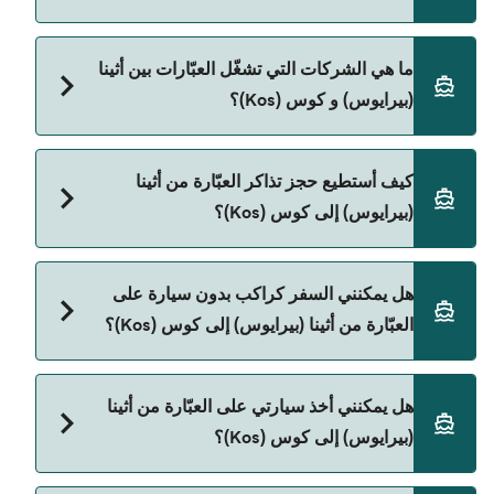
المباشرة باستخدام Direct Ferries Deal Finder.
سعر العبّارة من أثينا (بيرايوس) إلى كوس (Kos) يختلف
ما هي الشركات التي تشغّل العبّارات بين أثينا
حسب الموسم. متوسط سعر الرحلة هو 1٬360٫77
(بيرايوس) و كوس (Kos)؟
ر.ق.‏SAR. السعر لا يشمل رسوم الحجز.
Blue Star Ferries هي المشغّل الرئيسي للعبّارة من أثينا
كيف أستطيع حجز تذاكر العبّارة من أثينا
(بيرايوس) إلى كوس (Kos).
(بيرايوس) إلى كوس (Kos)؟
يمكنك الحجز عبر Direct Ferries Deal Finder ومراجعة
هل يمكنني السفر كراكب بدون سيارة على
صفحة العروض لمعرفة أحدث التخفيضات.
العبّارة من أثينا (بيرايوس) إلى كوس (Kos)؟
نعم، يمكنك السفر كراكب بدون سيارة من أثينا (بيرايوس)
هل يمكنني أخذ سيارتي على العبّارة من أثينا
إلى كوس (Kos) مع:
(بيرايوس) إلى كوس (Kos)؟
Blue Star Ferries