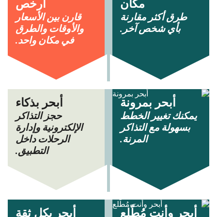
مكان
أرخص
طرق أكثر مقارنة
قارن بين الأسعار
بأي شخص آخر.
والأوقات والطرق
في مكان واحد.
أبحر بمرونة
أبحر بذكاء
يمكنك تغيير الخطط
حجز التذاكر
بسهولة مع التذاكر
الإلكترونية وإدارة
المرنة.
الرحلات داخل
التطبيق.
أبحر وأنت مُطّلع
أبحر بكل ثقة