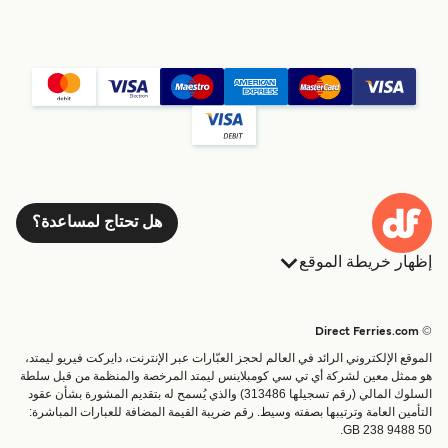
هل تحتاج لمساعدة؟
إظهار خريطة الموقع
العبارات
الحجوزات
البلدان
الإقامة
© Direct Ferries.com
خدمات الزبائن
العبارات
الموقع الإلكتروني الرائد في العالم لحجز العبّارات عبر الإنترنت، دايركت فيريو ليمتد،
الباحث عن الرحلات والموانئ
شحن
هو ممثل معين لشركة أي تي سي كومبلاينس ليمتد المرخصة والمنظمة من قبل سلطة
السلوك المالي (رقم تسجيلها 313486) والذي يُسمح له بتقديم المشورة بشأن عقود
تذاكر العبّارة
عبارة صغيرة
التأمين العامة وترتيبها بصفته وسيط. رقم ضريبة القيمة المضافة للعبارات المباشرة:
القطار والعبارة
GB 238 9488 50.