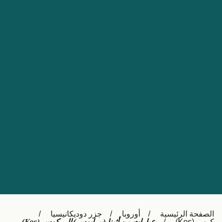
Nederland
Slovensko
Australia
Česká republika
New Zealand
España
日本
France
Ireland
Sverige
中国
Danmark
UK
Türkiye
Italia
Österreich (DE)
Canada
Canada (FR)
Ελλάδα
België (NL)
الصفحة الرئيسية
أوروبا
جزر دوديكانيسيا
Polska
Belgique (FR)
كوس (Kos)