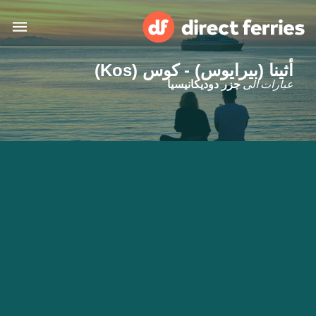
أثينا (بيرايوس) - كوس (Kos)
البلدان
عبارات الى
جزر دوديكانيسيا
تذاكر العبّارة
الباحث عن الرحلات والموانئ
الإقامة
العبارات
العربية
حسابي
المغرب
United States
خدمات الزبائن
Россия
Suisse (FR)
Catalan
Portugal
Suomi
대한민국