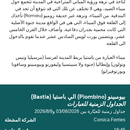
لتأخذ في نزهة ورؤية المباني المتراخية في المدينة تتجمع حول
ميناء الصيد، وهي لا تختلف عن تلك التي قد تتوقع أن تجد في
البندقية. من الميناء، ونزهة عبر حديقة روميو (Romieu) تأخذك
إلى القلعة فوق الميناء، التي هي في الواقع مدينة جنوة الأصلية
التي كانت محمية بجدران دفاعية، وأضاف خلال القرن الخامس
عشر، ويتضمن بورت لويس السادس عشر عندما تقوم بالدخول
الى القلعة.
ميناء العبارة من باستيا يربط المدينة لفرنسا (مرسيليا ونيس
وتولون) وإيطاليا (جنوة ولا سبيتسيا وليفورنو وبيومبينو وسافونا
وبورتوفيرايو).
بيومبينو (Piombino) الي باستيا (Bastia)
الجداول الزمنية للعبارات
جداول زمنية للعبّارة بين 03/08/2026 و9‏/8‏/2026
Corsica Ferries
16:45