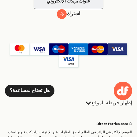
اشترك
هل تحتاج لمساعدة؟
إظهار خريطة الموقع
العبارات
الحجوزات
البلدان
الإقامة
© Direct Ferries.com
خدمات الزبائن
العبارات
الموقع الإلكتروني الرائد في العالم لحجز العبّارات عبر الإنترنت، دايركت فيريو ليمتد،
الباحث عن الرحلات والموانئ
شحن