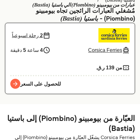
عبارات من بيومبينو (Piombino) الي باستيا (Bastia)
Schweiz (DE)
Deutschland
مُشغلي العبارات الرائجين تجاه بيومبينو
باستيا (Bastia)
(Piombino) -
Україна
Norge
Maroc (FR)
Indonesia
2
رحلة اسبوعياً
Corsica Ferries
4
ساعة
5
دقيقة
من 139 ر.ق.‏
للحصول على السعر
العبّارة من بيومبينو (Piombino) إلى باستيا
(Bastia)
Corsica Ferries يشغّل العبّارة من بيومبينو (Piombino) إلى