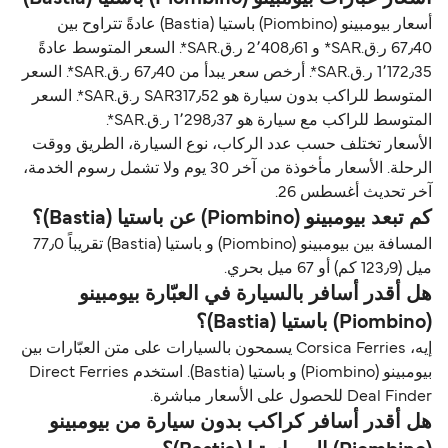
أسعار بيومبينو (Piombino) باستيا (Bastia) عادةً تتراوح بين
67٫40 ر.ق.‏SAR* و 2٬408٫61 ر.ق.‏SAR*. السعر المتوسط عادةً
1٬172٫35 ر.ق.‏SAR*. أرخص سعر يبدأ من 67٫40 ر.ق.‏SAR*. السعر
المتوسط للراكب بدون سيارة هو SAR317٫52 ر.ق.‏SAR*. السعر
المتوسط للراكب مع سيارة هو 1٬298٫37 ر.ق.‏SAR*.
الأسعار تختلف حسب عدد الركاب، نوع السيارة، الطريق ووقت
الرحلة. الأسعار مأخوذة من آخر 30 يوم ولا تشمل رسوم الخدمة،
آخر تحديث أغسطس 26.
كم تبعد بيومبينو (Piombino) عن باستيا (Bastia)؟
المسافة بين بيومبينو (Piombino) و باستيا (Bastia) تقريباً 77٫0
ميل (123٫9 كم) أو 67 ميل بحري.
هل أقدر أسافر بالسيارة في العبّارة بيومبينو
(Piombino) باستيا (Bastia)؟
إيه، Corsica Ferries يسمحون بالسيارات على متن العبّارات بين
بيومبينو (Piombino) و باستيا (Bastia). استخدم Direct Ferries
Deal Finder للحصول على الأسعار مباشرة.
هل أقدر أسافر كراكب بدون سيارة من بيومبينو