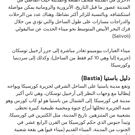
الأخرى في المدينة متحف القلعة والمدينة حيث الماضي في
المدينة عصور ما قبل التاريخ، الأترورية والرومانية يمكن مواصلة
استكشافه. وبالنسبة للزائر أكثر نشاطا، وهناك عدد من الرحلات
والدراجات مسارات على طول الساحل والتي تؤدي من خلال
فرك البحر الأبيض المتوسط ​​نحو ميناء الحديث عن ساليفولي
(Salivoli).
ميناء العبارات بيومبينو تغادر مباشرة إلى جزر أرخبيل توسكان
(جزيرة إلبا وهي 10 كم فقط من الساحل)، وكذلك إلى سردينيا
وكورسيكا.
دليل باستيا (Bastia)
وتقع مدينة باستيا على الساحل الشرقي لجزيرة كورسيكا ويواجه
إيطاليا مع وجهات النظر إلى أرخبيل توسكان، وهي ثاني أكبر
مدينة في كورسيكا. إلى الشمال من باستيا هو لو كاب كورس وهو
شبه الجزيرة تتخللها أبراج جنوة ومحمية طبيعية كبيرة تحظى
بشعبية من المتنزهين. تاريخ المدينة، مثل الكثيرين في كورسيكا،
وتبدأ جنوس الذي حكم كورسيكا من القرن الرابع عشر. في
الجنوب من المدينة، الميناء القديم (ميناء فيو) هي بقعة شعبية