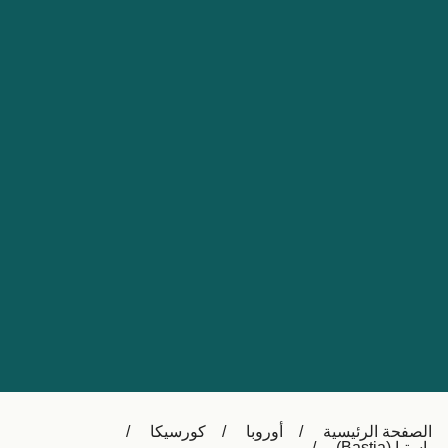
Nederland
Slovensko
Australia
Česká republika
New Zealand
España
日本
France
Ireland
Sverige
中国
Danmark
UK
Türkiye
Italia
Österreich (DE)
Canada
Canada (FR)
Ελλάδα
België (NL)
الصفحة الرئيسية
أوروبا
كورسيكا
Polska
Belgique (FR)
باستيا (Bastia)