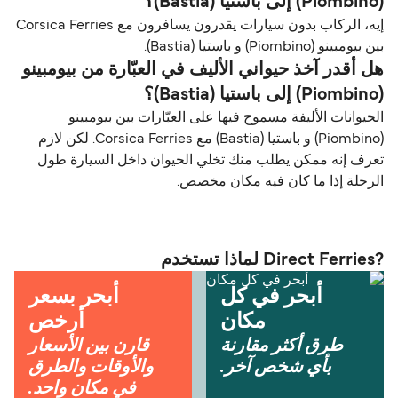
(Piombino) إلى باستيا (Bastia)؟
إيه، الركاب بدون سيارات يقدرون يسافرون مع Corsica Ferries
بين بيومبينو (Piombino) و باستيا (Bastia).
هل أقدر آخذ حيواني الأليف في العبّارة من بيومبينو
(Piombino) إلى باستيا (Bastia)؟
الحيوانات الأليفة مسموح فيها على العبّارات بين بيومبينو
(Piombino) و باستيا (Bastia) مع Corsica Ferries. لكن لازم
تعرف إنه ممكن يطلب منك تخلي الحيوان داخل السيارة طول
الرحلة إذا ما كان فيه مكان مخصص.
?Direct Ferries لماذا تستخدم
أبحر في كل
أبحر بسعر
مكان
أرخص
طرق أكثر مقارنة
قارن بين الأسعار
بأي شخص آخر.
والأوقات والطرق
في مكان واحد.