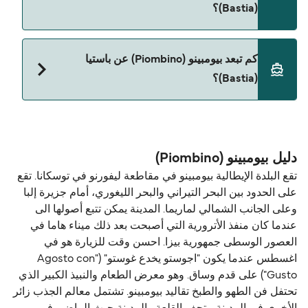
Corsica Ferries
(Bastia)؟
نعم، الحيوانات الأليفة مسموح بها على العبّارة. قد تحتاج
كم تبعد بيومبينو (Piombino) عن باستيا
إلى جواز سفر للحيوان. يرجى مراجعة تعليمات شركات
(Bastia)؟
العبّارات بخصوص الحيوانات. حالياً يمكنك أخذ حيواناتك
الأليفة على العبّارة مع:
المسافة بين بيومبينو (Piombino) و باستيا (Bastia) هي
Corsica Ferries
67 ميل بحري.
دليل بيومبينو (Piombino)
تقع البلدة الإيطالية بيومبينو في مقاطعة ليفورنو في توسكانا. تقع
على الحدود بين البحر التيراني والبحر الليغوري، أمام جزيرة إلبا
وعلى الجانب الشمالي لماريما. المدينة يمكن تتبع أصولها الى
عندما كان منفذ الأترورية التي أصبحت بعد ذلك ميناء هاما في
العصور الوسطى جمهورية بيزا. احسن وقت للزيارة هو في
اغسطس عندما يكون "اجوستو يخدع غوستو" ("Agosto con
Gusto") على قدم وساق. وهو معرض الطعام والنبيذ الكبير الذي
تحتفل فن الطهو والطبخ تقاليد بيومبينو. تشتمل معالم الجذب زائر