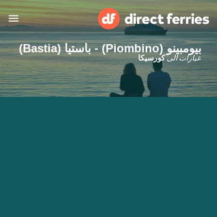
بيومبينو (Piombino) - باستيا (Bastia)
البلدان
عبارات الى
كورسيكا
تذاكر العبّارة
الباحث عن الرحلات والموانئ
الإقامة
العبارات
العربية
حسابي
المغرب
United States
خدمات الزبائن
Россия
Suisse (FR)
Catalan
Portugal
Suomi
대한민국