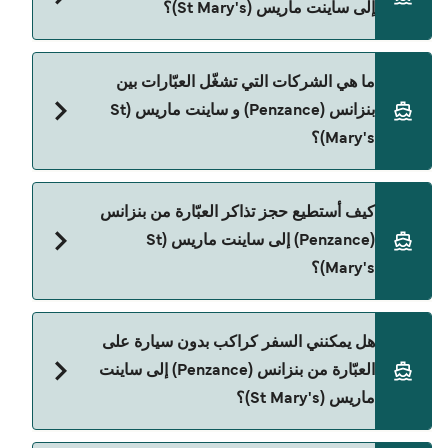
إلى ساينت ماريس (St Mary's)؟
الإبحار ممكن تختلف حسب الموسم والشركة، لذلك
ننصحك بمراجعة الأوقات المباشرة باستخدام Direct
Ferries Deal Finder.
سعر العبّارة من بنزانس (Penzance) إلى ساينت ماريس
ما هي الشركات التي تشغّل العبّارات بين
(St Mary's) يختلف حسب الموسم. متوسط سعر الرحلة
بنزانس (Penzance) و ساينت ماريس (St
هو 2٬403٫26 ر.ق.‏SAR. السعر لا يشمل رسوم الحجز.
Mary's)؟
Isles Of Scilly Travel هي المشغّل الرئيسي للعبّارة من
كيف أستطيع حجز تذاكر العبّارة من بنزانس
بنزانس (Penzance) إلى ساينت ماريس (St Mary's).
(Penzance) إلى ساينت ماريس (St
Mary's)؟
يمكنك الحجز عبر Direct Ferries Deal Finder ومراجعة
هل يمكنني السفر كراكب بدون سيارة على
صفحة العروض لمعرفة أحدث التخفيضات.
العبّارة من بنزانس (Penzance) إلى ساينت
ماريس (St Mary's)؟