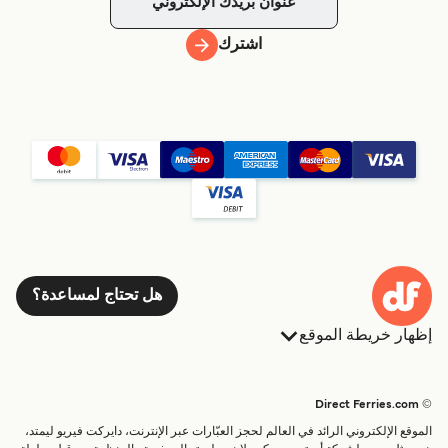
اشترك
هل تحتاج لمساعدة؟
إظهار خريطة الموقع
العبارات
الحجوزات
البلدان
الإقامة
© Direct Ferries.com
خدمات الزبائن
العبارات
الموقع الإلكتروني الرائد في العالم لحجز العبّارات عبر الإنترنت، دايركت فيريو ليمتد،
الباحث عن الرحلات والموانئ
شحن