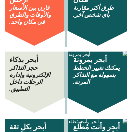
مكان
أرخص
طرق أكثر مقارنة
قارن بين الأسعار
بأي شخص آخر.
والأوقات والطرق
في مكان واحد.
أبحر بمرونة
أبحر بذكاء
يمكنك تغيير الخطط
حجز التذاكر
بسهولة مع التذاكر
الإلكترونية وإدارة
المرنة.
الرحلات داخل
التطبيق.
أبحر وأنت مُطّلع
أبحر بكل ثقة