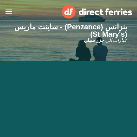
بنزانس (Penzance) - ساينت ماريس
(St Mary's)
البلدان
عبارات الى
جزر سيلي
تذاكر العبّارة
الباحث عن الرحلات والموانئ
الإقامة
العبارات
العربية
حسابي
المغرب
United States
خدمات الزبائن
Россия
Suisse (FR)
Catalan
Portugal
Suomi
대한민국