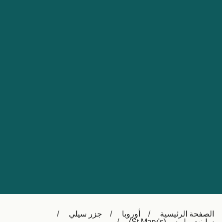
Nederland
Slovensko
Australia
Česká republika
New Zealand
España
日本
France
Ireland
Sverige
中国
Danmark
UK
Türkiye
Italia
Österreich (DE)
Canada
Canada (FR)
Ελλάδα
België (NL)
الصفحة الرئيسية
أوروبا
جزر سيلي
Polska
Belgique (FR)
ساينت ماريس (St Mary's)