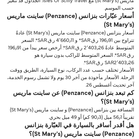
ماريس (St Mary's) مع Isles Of Scilly Travel. الجداول قد تتغير
حسب الموسم.
أسعار عبّارات بنزانس (Penzance) ساينت ماريس
(St Mary's)
أسعار بنزانس (Penzance) ساينت ماريس (St Mary's) عادةً
تتراوح بين 196٫91 ر.ق.‏SAR* و 4٬660٫11 ر.ق.‏SAR*. السعر
المتوسط عادةً 2٬403٫26 ر.ق.‏SAR*. أرخص سعر يبدأ من 196٫91
ر.ق.‏SAR*. السعر المتوسط للراكب بدون سيارة هو
SAR2٬403٫26 ر.ق.‏SAR*.
الأسعار تختلف حسب عدد الركاب، نوع السيارة، الطريق ووقت
الرحلة. الأسعار مأخوذة من آخر 30 يوم ولا تشمل رسوم الخدمة،
آخر تحديث أغسطس 26.
كم تبعد بنزانس (Penzance) عن ساينت ماريس
(St Mary's)؟
المسافة بين بنزانس (Penzance) و ساينت ماريس (St Mary's)
تقريباً 56٫1 ميل (90٫3 كم) أو 49 ميل بحري.
هل أقدر أسافر بالسيارة في العبّارة بنزانس
(Penzance) ساينت ماريس (St Mary's)؟