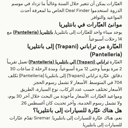
العبّارات يمكن أن تتغير خلال السنة وغالباً ما تزداد في موسم
الذروة. استخدموا Deal Finder الخاص بنا لمعرفة أحدث
المواعيد والتوافر.
موانئ العبّارات في بانتليريا
يوجد ميناء واحد للعبّارات إلى بانتليريا,
بانتليريا (Pantelleria)
مع
14 رحلات أسبوعياً.
العبّارة من تراباني (Trapani) إلى بانتليريا
(Pantelleria)
العبّارة
تراباني (Trapani) الي بانتليريا (Pantelleria)
تعمل تقريباً
2 مرة يومياً وحتى 12 مرة أسبوعياً، ومدة الرحلة 2 ساعات 30
دقائق. عبّارة تراباني (Trapani) إلى بانتليريا (Pantelleria) تكلف
704 في المتوسط. الأسعار لا تشمل رسوم الحجز.
الأسعار تختلف حسب عدد الركاب، نوع السيارة، الطريق
ومواعيد العبّارات. الأسعار مأخوذة من البحث خلال آخر 30 يوم،
ولا تشمل رسوم الخدمة، وآخر تحديث كان أغسطس 26.
هل هناك عبّارة للسيارات إلى بانتليريا؟
نعم، هناك عبّارة للسيارات إلى بانتليريا. Siremar تقدّم عبّارات
للسيارات إلى بانتليريا.