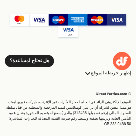
هل تحتاج لمساعدة؟
إظهار خريطة الموقع
العبارات
الحجوزات
البلدان
الإقامة
© Direct Ferries.com
خدمات الزبائن
العبارات
الموقع الإلكتروني الرائد في العالم لحجز العبّارات عبر الإنترنت، دايركت فيريو ليمتد،
الباحث عن الرحلات والموانئ
شحن
هو ممثل معين لشركة أي تي سي كومبلاينس ليمتد المرخصة والمنظمة من قبل سلطة
السلوك المالي (رقم تسجيلها 313486) والذي يُسمح له بتقديم المشورة بشأن عقود
تذاكر العبّارة
عبارة صغيرة
التأمين العامة وترتيبها بصفته وسيط. رقم ضريبة القيمة المضافة للعبارات المباشرة:
القطار والعبارة
GB 238 9488 50.