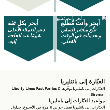
أبحر وأنت مُطّلع
أبحر بكل ثقة
تتبُّع مباشر للسفن
دعم العملاء الأعلى
وتحديثات في الوقت
تقييمًا عند الحاجة
الفعلي.
إليه.
العبّارة إلى بانتليريا
العبّارات إلى بانتليريا توفّرها
&
Liberty Lines Fast Ferries
.
Siremar
مواعيد العبّارات إلى بانتليريا
العبّارات إلى بانتليريا تعمل حوالي 11 مرة في الأسبوع. جداول