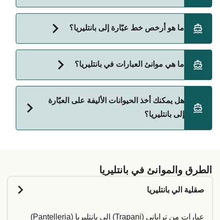
تراباني (Trapani)
أسرع رحلة بالعبّارة إلى بانتليريا هي عبر خط تراباني
ما هو أرخص خط عبّارة إلى بانتليريا؟
(Trapani) الي بانتليريا (Pantelleria)، وتستغرق تقريبًا 2
ساعات 30 دقائق.
أرخص عبّارة إلى بانتليريا هي 704 على عبّارة تراباني
ما هي موانئ العبارات في بانتليريا؟
(Trapani) الي بانتليريا (Pantelleria). السعر لا يشمل
رسوم الحجز.
موانئ العبارات في بانتليريا:
هل يمكنك أخذ الحيوانات الأليفة على العبّارة
بانتليريا (Pantelleria)
إلى بانتليريا؟
يعتمد السماح باصطحاب الحيوانات الأليفة على العبارات
على شركة العبّارات. ما عليك سوى إدخال بياناتك أعلاه،
وسنخبرك بما إذا كان بإمكانك إحضار حيوانك الأليف في
الطرق والموانئ في بانتليريا
الرحلة البحرية التي تفضلها. لمزيد من المعلومات، أو إذا
صقلية الي بانتليريا
كنت تسافر مع حيوان خدمة، نوصي بالتواصل مباشرة مع
خدمة العملاء لدينا.
عبارات من تراباني (Trapani) الي بانتليريا (Pantelleria)