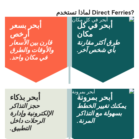
?Direct Ferries لماذا تستخدم
أبحر في كل
أبحر بسعر
مكان
أرخص
طرق أكثر مقارنة
قارن بين الأسعار
بأي شخص آخر.
والأوقات والطرق
في مكان واحد.
أبحر بمرونة
أبحر بذكاء
يمكنك تغيير الخطط
حجز التذاكر
بسهولة مع التذاكر
الإلكترونية وإدارة
المرنة.
الرحلات داخل
التطبيق.