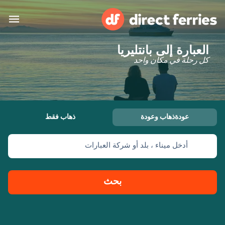
العبارة إلى بانتليريا
البلدان
كل رحلة في مكان واحد
تذاكر العبّارة
الباحث عن الرحلات والموانئ
الإقامة
العبارات
عودةذهاب وعودة
ذهاب فقط
العربية
أدخل ميناء ، بلد أو شركة العبارات
حسابي
المغرب
United States
خدمات الزبائن
Россия
Suisse (FR)
بحث
Catalan
Portugal
Suomi
대한민국