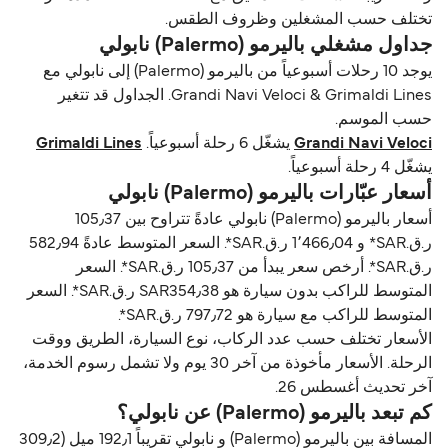
تختلف حسب المشغلين وظروف الطقس.
جداول مشغلي باليرمو (Palermo) نابولي
يوجد 10 رحلات أسبوعياً من باليرمو (Palermo) إلى نابولي مع
Grandi Navi Veloci & Grimaldi Lines. الجداول قد تتغير
حسب الموسم.
Grandi Navi Veloci
يشغّل 6 رحلة أسبوعياً.
Grimaldi Lines
يشغّل 4 رحلة أسبوعياً.
أسعار عبّارات باليرمو (Palermo) نابولي
أسعار باليرمو (Palermo) نابولي عادةً تتراوح بين 105٫37
ر.ق.‏SAR* و 1٬466٫04 ر.ق.‏SAR*. السعر المتوسط عادةً 582٫94
ر.ق.‏SAR*. أرخص سعر يبدأ من 105٫37 ر.ق.‏SAR*. السعر
المتوسط للراكب بدون سيارة هو SAR354٫38 ر.ق.‏SAR*. السعر
المتوسط للراكب مع سيارة هو 797٫72 ر.ق.‏SAR*.
الأسعار تختلف حسب عدد الركاب، نوع السيارة، الطريق ووقت
الرحلة. الأسعار مأخوذة من آخر 30 يوم ولا تشمل رسوم الخدمة،
آخر تحديث أغسطس 26.
كم تبعد باليرمو (Palermo) عن نابولي؟
المسافة بين باليرمو (Palermo) و نابولي تقريباً 192٫1 ميل (309٫2