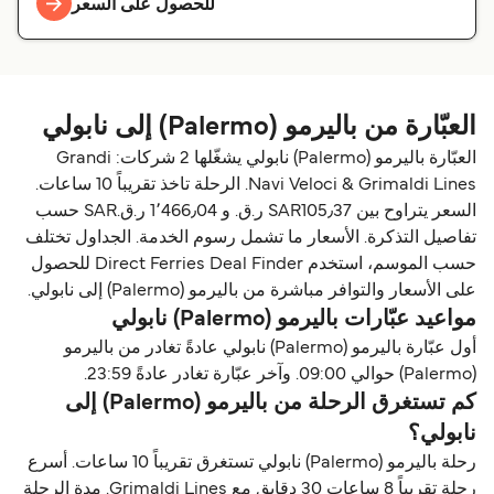
للحصول على السعر
العبّارة من باليرمو (Palermo) إلى نابولي
العبّارة باليرمو (Palermo) نابولي يشغّلها 2 شركات: Grandi
Navi Veloci & Grimaldi Lines. الرحلة تاخذ تقريباً 10 ساعات.
السعر يتراوح بين SAR105٫37 ر.ق.‏ و 1٬466٫04 ر.ق.‏SAR حسب
تفاصيل التذكرة. الأسعار ما تشمل رسوم الخدمة. الجداول تختلف
حسب الموسم، استخدم Direct Ferries Deal Finder للحصول
على الأسعار والتوافر مباشرة من باليرمو (Palermo) إلى نابولي.
مواعيد عبّارات باليرمو (Palermo) نابولي
أول عبّارة باليرمو (Palermo) نابولي عادةً تغادر من باليرمو
(Palermo) حوالي 09:00. وآخر عبّارة تغادر عادةً 23:59.
كم تستغرق الرحلة من باليرمو (Palermo) إلى
نابولي؟
رحلة باليرمو (Palermo) نابولي تستغرق تقريباً 10 ساعات. أسرع
رحلة تقريباً 8 ساعات 30 دقايق مع Grimaldi Lines. مدة الرحلة