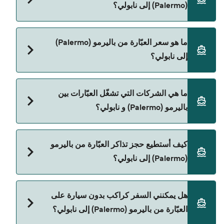
(Palermo) إلى نابولي؟
مدة الرحلة بالعبّارة من باليرمو (Palermo) إلى نابولي
ما هو سعر العبّارة من باليرمو (Palermo)
تقريباً 10 ساعات. مدة الإبحار ممكن تختلف حسب
إلى نابولي؟
الموسم والشركة، لذلك ننصحك بمراجعة الأوقات
المباشرة باستخدام Direct Ferries Deal Finder.
سعر العبّارة من باليرمو (Palermo) إلى نابولي يختلف
ما هي الشركات التي تشغّل العبّارات بين
حسب الموسم. متوسط سعر الرحلة هو 582٫94
باليرمو (Palermo) و نابولي؟
ر.ق.‏SAR. السعر لا يشمل رسوم الحجز.
توجد 2 شركات عبّارات معروفة من باليرمو (Palermo)
كيف أستطيع حجز تذاكر العبّارة من باليرمو
إلى نابولي. وهي:
(Palermo) إلى نابولي؟
Grandi Navi Veloci
Grimaldi Lines
يمكنك الحجز عبر Direct Ferries Deal Finder ومراجعة
هل يمكنني السفر كراكب بدون سيارة على
صفحة العروض لمعرفة أحدث التخفيضات.
العبّارة من باليرمو (Palermo) إلى نابولي؟