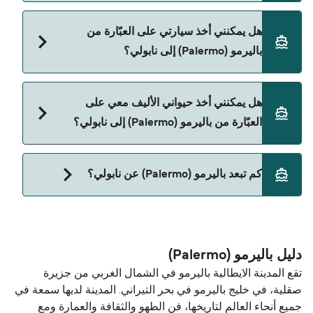
نعم، يمكنك السفر كراكب بدون سيارة من باليرمو
هل يمكنني أخذ سيارتي على العبّارة من
(Palermo) إلى نابولي مع:
باليرمو (Palermo) إلى نابولي؟
Grandi Navi Veloci
Grimaldi Lines
نعم، يمكنك السفر مع سيارتك على العبّارة من باليرمو
هل يمكنني أخذ حيواني الأليف معي على
(Palermo) إلى نابولي مع:
العبّارة من باليرمو (Palermo) إلى نابولي؟
Grandi Navi Veloci
Grimaldi Lines
نعم، الحيوانات الأليفة مسموح بها على العبّارة. قد تحتاج
كم تبعد باليرمو (Palermo) عن نابولي؟
إلى جواز سفر للحيوان. يرجى مراجعة تعليمات شركات
العبّارات بخصوص الحيوانات. حالياً يمكنك أخذ حيواناتك
المسافة بين باليرمو (Palermo) و نابولي هي 167 ميل
الأليفة على العبّارة مع:
بحري.
Grandi Navi Veloci
دليل باليرمو (Palermo)
تقع المدينة الايطالية باليرمو في الشمال الغربي من جزيرة
صقلية، في خليج باليرمو في بحر التيراني. المدينة لديها سمعة في
جميع أنحاء العالم لتاريخها، فن الطهو والثقافة والعمارة ومع