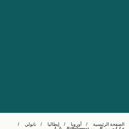
Nederland
Slovensko
Australia
Česká republika
New Zealand
España
日本
France
Ireland
Sverige
中国
Danmark
UK
Türkiye
Italia
Österreich (DE)
Canada
Canada (FR)
Ελλάδα
België (NL)
الصفحة الرئيسية
أوروبا
إيطاليا
نابولي
Polska
Belgique (FR)