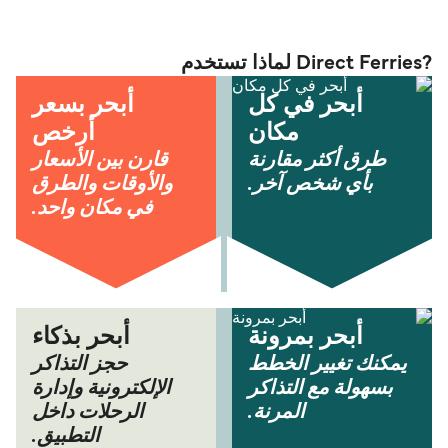
?Direct Ferries لماذا تستخدم
أبحر في كل
أبحر بسعر
مكان
أرخص
طرق أكثر مقارنة
قارن بين الأسعار
بأي شخص آخر.
والأوقات والطرق
في مكان واحد.
أبحر بمرونة
أبحر بذكاء
يمكنك تغيير الخطط
حجز التذاكر
بسهولة مع التذاكر
الإلكترونية وإدارة
المرنة.
الرحلات داخل
التطبيق.