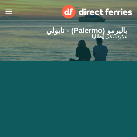
باليرمو (Palermo) - نابولي
البلدان
عبارات الى
إيطاليا
تذاكر العبّارة
الباحث عن الرحلات والموانئ
الإقامة
العبارات
العربية
حسابي
المغرب
United States
خدمات الزبائن
Россия
Suisse (FR)
Catalan
Portugal
Suomi
대한민국