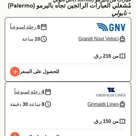
عبارات من باليرمو (Palermo) الي نابولي
مُشغلي العبارات الرائجين تجاه باليرمو (Palermo)
Schweiz (DE)
Deutschland
نابولي
-
Україна
Norge
6
رحلة اسبوعياً
Maroc (FR)
Indonesia
Grandi Navi Veloci
10
ساعة
من 216 ر.ق.‏
للحصول على السعر
4
رحلة اسبوعياً
Grimaldi Lines
8
ساعة
30
دقيقة
من 150 ر.ق.‏