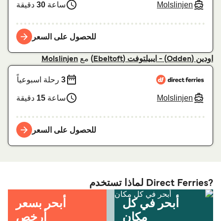
Molslinjen
ساعة
30
دقيقة
للحصول على السعر
مع
اودين (Odden) - ايبيلتوفت (Ebeltoft)
Molslinjen
3
رحلة اسبوعياً
Molslinjen
ساعة
15
دقيقة
للحصول على السعر
?Direct Ferries لماذا تستخدم
أبحر في كل
أبحر بسعر
مكان
أرخص