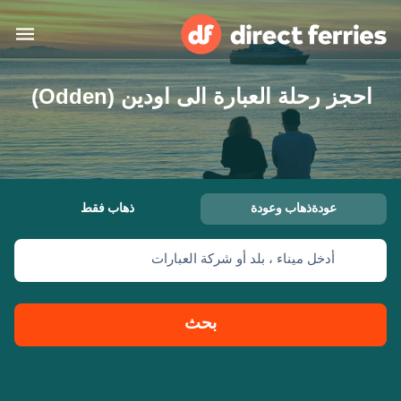
احجز رحلة العبارة الى اودين (Odden)
البلدان
تذاكر العبّارة
الباحث عن الرحلات والموانئ
الإقامة
العبارات
عودةذهاب وعودة
ذهاب فقط
العربية
أدخل ميناء ، بلد أو شركة العبارات
حسابي
المغرب
United States
خدمات الزبائن
Россия
Suisse (FR)
بحث
Catalan
Portugal
Suomi
대한민국