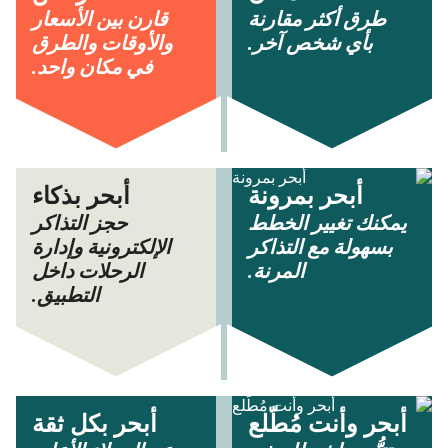
طرق أكثر مقارنة
قارن بين الأسعار
بأي شخص آخر.
والأوقات والطرق
في مكان واحد.
أبحر بمرونة
أبحر بذكاء
يمكنك تغيير الخطط
حجز التذاكر
بسهولة مع التذاكر
الإلكترونية وإدارة
المرنة.
الرحلات داخل
التطبيق.
أبحر وأنت مُطّلع
أبحر بكل ثقة