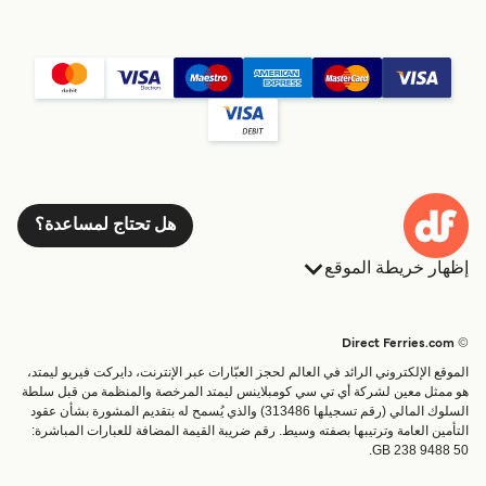
هل تحتاج لمساعدة؟
إظهار خريطة الموقع
العبارات
الحجوزات
البلدان
الإقامة
© Direct Ferries.com
خدمات الزبائن
العبارات
الموقع الإلكتروني الرائد في العالم لحجز العبّارات عبر الإنترنت، دايركت فيريو ليمتد،
الباحث عن الرحلات والموانئ
شحن
هو ممثل معين لشركة أي تي سي كومبلاينس ليمتد المرخصة والمنظمة من قبل سلطة
السلوك المالي (رقم تسجيلها 313486) والذي يُسمح له بتقديم المشورة بشأن عقود
تذاكر العبّارة
عبارة صغيرة
التأمين العامة وترتيبها بصفته وسيط. رقم ضريبة القيمة المضافة للعبارات المباشرة:
القطار والعبارة
GB 238 9488 50.