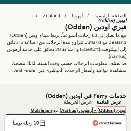
Schweiz (DE)
Deutschland
الصفحة الرئيسية
أوروبا
Zealand
Україна
Norge
اودين (Odden)
فيري اودين (Odden)
Maroc (FR)
Indonesia
مع ما يصل إلى 68 رحلات أسبوعياً، يربط ميناء اودين (Odden)
Zealand مع Jutland. تتراوح مدة الرحلات من 1 ساعة 15 دقائق
إلى ايبيلتوفت (Ebeltoft) و 1 ساعة 30 دقائق على خدمة آرهوس
(Aarhus).
قد تختلف معلومات الرحلات حسب وقت السنة، لذلك ننصحك
بمشاهدة مواعيد وأسعار الرحلات المباشرة عبر Deal Finder.
خدمات Ferry في اودين (Odden)
عرض القائمة
عرض الخريطة
مع
اودين (Odden) - آرهوس (Aarhus)
Molslinjen
10
رحلة يومياً