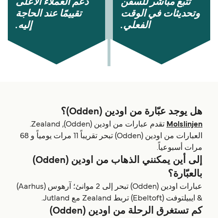
تتبُّع مباشر للسفن
دعم العملاء الأعلى
وتحديثات في الوقت
تقييمًا عند الحاجة
الفعلي.
إليه.
هل يوجد عبّارة من اودين (Odden)؟
Molslinjen
تقدم عبارات من اودين (Odden), Zealand.
العبارات من اودين (Odden) تبحر تقريباً 11 مرات يومياً و 68
مرات أسبوعياً.
إلى أين يمكنني الذهاب من اودين (Odden)
بالعبّارة؟
عبارات اودين (Odden) تبحر إلى 2 موانئ؛ آرهوس (Aarhus)
& ايبيلتوفت (Ebeltoft) تربط Zealand مع Jutland.
كم تستغرق الرحلة من اودين (Odden)