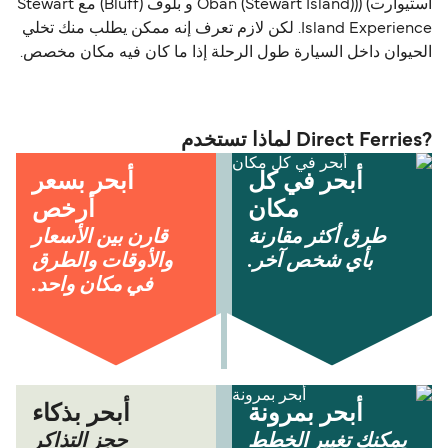
استیوارت) ((Oban (Stewart Island) و بلوف (Bluff) مع Stewart
Island Experience. لكن لازم تعرف إنه ممكن يطلب منك تخلي
الحيوان داخل السيارة طول الرحلة إذا ما كان فيه مكان مخصص.
?Direct Ferries لماذا تستخدم
أبحر في كل
أبحر بسعر
مكان
أرخص
طرق أكثر مقارنة
قارن بين الأسعار
بأي شخص آخر.
والأوقات والطرق
في مكان واحد.
أبحر بمرونة
أبحر بذكاء
يمكنك تغيير الخطط
حجز التذاكر