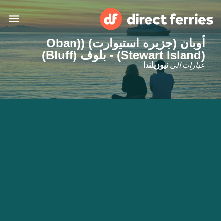
أوبان (جزیره استیوارت) ((Oban
البلدان
(Stewart Island) - بلوف (Bluff)
عبارات الى
نيوزيلندا
تذاكر العبّارة
الباحث عن الرحلات والموانئ
الإقامة
العبارات
العربية
حسابي
المغرب
United States
خدمات الزبائن
Россия
Suisse (FR)
Catalan
Portugal
Suomi
대한민국