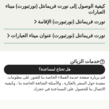
كيفية الوصول إلى نورت فريمانتل (نورتبورت) ميناء
العبارات
نورت فريمانتل (نورتبورت) الإقامة
إذا كنت ترغب في قضاء ليلة في أو بالقرب من نورت فريمانتل
(نورتبورت) ميناء العبارة قبل أو بعد رحلتك أو إذا كنت تبحث عن
نورت فريمانتل (نورتبورت) عنوان ميناء العبارات
أماكن السكن لإقامتك بالكامل، يرجى زيارة موقعنا على
نورت
1 Emma Place, Rous Head, North Fremantle WA 6159
الصفحة للحصول على أفضل الأسعار
فريمانتل (نورتبورت) الإقامة
للإقامة واحدة من أكبر الخيارات على الإنترنت!
خدمات الزبائن
هل تحتاج لمساعدة؟
قم بزيارة صفحة خدمة العملاء الخاصة بنا للعثور على معلومات
مفيدة حول السفر بالعبّارة ، والأسئلة الشائعة الخاصة بنا ، وكيفية
الاتصال بنا للحصول على المساعدة في حجزك