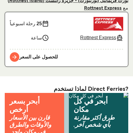
نورت فريمانتل (نورتبورت) - جزیرة راتنست (Rottnest Island)
مع
Rottnest Express
25
رحلة اسبوعياً
Rottnest Express
ساعة
للحصول على السعر
?Direct Ferries لماذا تستخدم
أبحر في كل
أبحر بسعر
مكان
أرخص
طرق أكثر مقارنة
قارن بين الأسعار
بأي شخص آخر.
والأوقات والطرق
في مكان واحد.