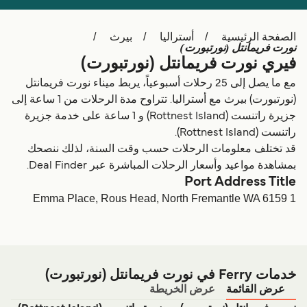
Schweiz (DE)
Deutschland
الصفحة الرئيسية
أستراليا
بيرث
Україна
Norge
نورت فريمانتل (نورتبورت)
فيري نورت فريمانتل (نورتبورت)
Maroc (FR)
Indonesia
مع ما يصل إلى 25 رحلات أسبوعياً، يربط ميناء نورت فريمانتل
(نورتبورت) بيرث مع أستراليا. تتراوح مدة الرحلات من 1 ساعة إلى
جزیرة راتنست (Rottnest Island) و 1 ساعة على خدمة جزیرة
راتنست (Rottnest Island).
قد تختلف معلومات الرحلات حسب وقت السنة، لذلك ننصحك
بمشاهدة مواعيد وأسعار الرحلات المباشرة عبر Deal Finder.
Port Address Title
1 Emma Place, Rous Head, North Fremantle WA 6159
خدمات Ferry في نورت فريمانتل (نورتبورت)
عرض القائمة
عرض الخريطة