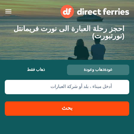
احجز رحلة العبارة الى نورت فريمانتل
البلدان
(نورتبورت)
تذاكر العبّارة
الباحث عن الرحلات والموانئ
الإقامة
العبارات
عودةذهاب وعودة
ذهاب فقط
العربية
أدخل ميناء ، بلد أو شركة العبارات
حسابي
المغرب
United States
خدمات الزبائن
Россия
Suisse (FR)
بحث
Catalan
Portugal
Suomi
대한민국