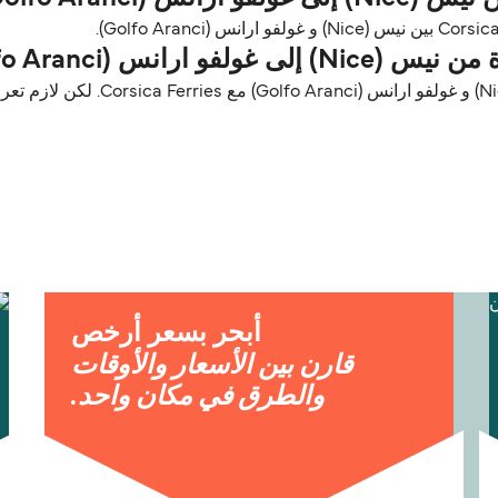
انس (Golfo Aranci)؟
الحيوانات الأليفة مسموح فيها على الع
أبحر بسعر أرخص
قارن بين الأسعار والأوقات
والطرق في مكان واحد.