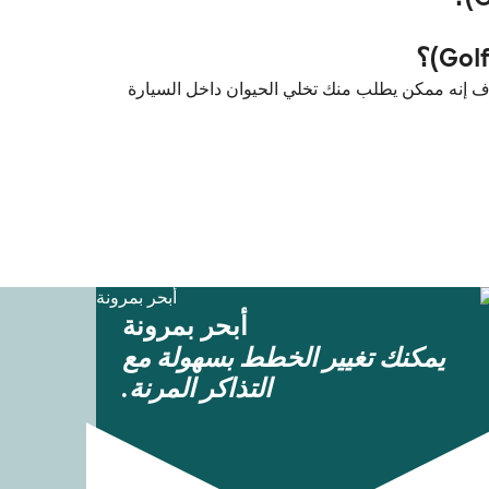
بّارات بين نيس (Nice) و غولفو ارانس (Golfo Aranci) مع Corsica Ferries. لكن لازم تعرف إنه ممكن يطلب منك تخلي الحيوان داخل السيارة
أبحر بمرونة
يمكنك تغيير الخطط بسهولة مع
التذاكر المرنة.