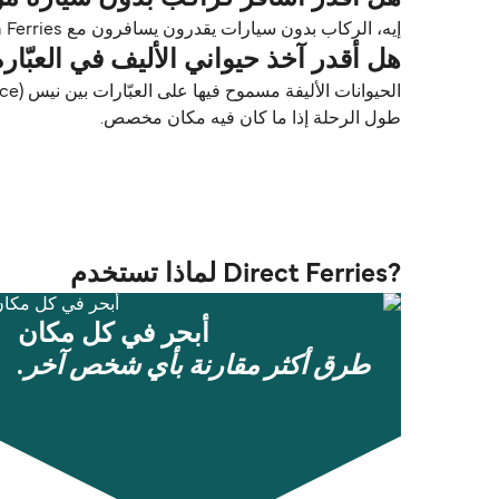
إيه، الركاب بدون سيارات يقدرون يسافرون مع Corsica Ferries بين نيس (Nice) و غولفو ارانس (Golfo Aranci).
هل أقدر آخذ حيواني الأليف في العبّارة من نيس (Nice) إلى غولفو ار
طول الرحلة إذا ما كان فيه مكان مخصص.
?Direct Ferries لماذا تستخدم
أبحر في كل مكان
طرق أكثر مقارنة بأي شخص آخر.