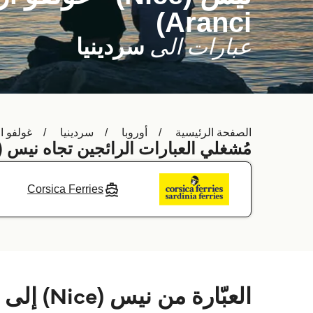
Aranci)
عبارات الى
سردينيا
الصفحة الرئيسية
أوروبا
سردينيا
غولفو ارانس (i
مُشغلي العبارات الرائجين تجاه نيس (Nice) -
Corsica Ferries
العبّارة من نيس (Nice) إلى غولفو ارانس (Golfo Aranci)