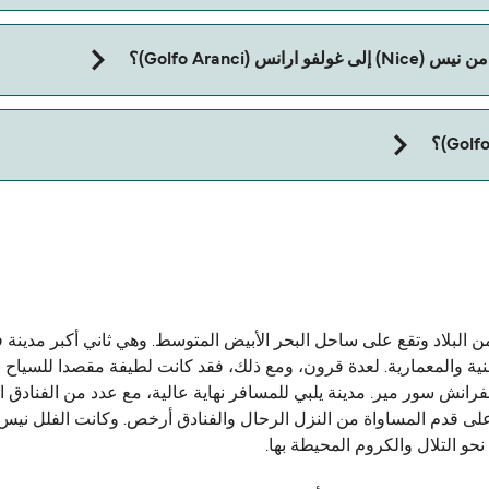
(Golfo Aranci)؟
تاج إلى جواز سفر للحيوان. يرجى مراجعة تعليمات شركات العبّارات بخصوص
 البلاد وتقع على ساحل البحر الأبيض المتوسط. وهي ثاني أكبر مدينة
لفنية والمعمارية. لعدة قرون، ومع ذلك، فقد كانت لطيفة مقصدا للسيا
 قدم المساواة من النزل الرحال والفنادق أرخص. وكانت الفلل نيس أب
حو التلال والكروم المحيطة بها.