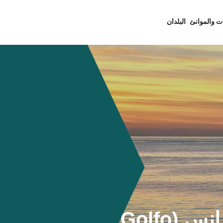
ت والموانئ
البلدان
نيس (Nice) - غولفو ارانس (Golfo