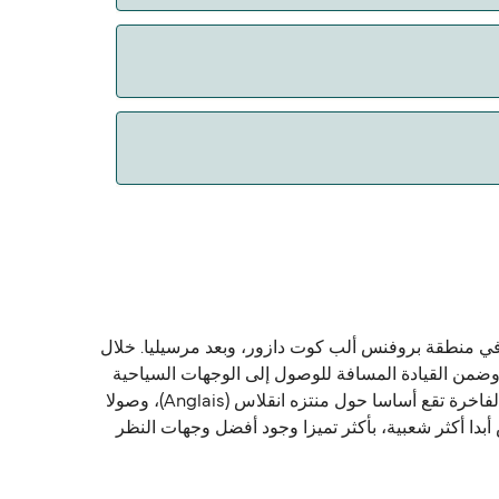
 الحيوانات. حالياً يمكنك أخذ حيواناتك الأليفة
 في منطقة بروفنس ألب كوت دازور، وبعد مرسيليا. خلال
ح وضمن القيادة المسافة للوصول إلى الوجهات السياحية
الأخرى في المنطقة بما في ذلك مهرجان كان، انتيب وفيلفرانش سور مير. مدينة يلبي للمسافر نهاية عالية، مع عدد من الفنادق الفاخرة تقع أساسا حول منتزه انقلاس (Anglais)، وصولا
دا أكثر شعبية، بأكثر تميزا وجود أفضل وجهات النظر