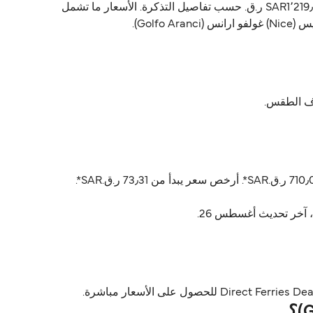
Corsica Ferries يشغّل العبّارة من نيس (Nice) إلى غولفو ارانس (Golfo Aranci). أسعار العبّارة تتراوح بين 73٫31 ر.ق.‏SAR و SAR1٬219٫71 ر.ق.‏ حسب تفاصيل التذكرة. الأسعار ما تشمل
أسعار نيس (Nice) غولفو ارانس (Golfo Aranci) عادةً تتراوح بين 73٫31 ر.ق.‏SAR* و 1٬219٫71 ر.ق.‏SAR*. السعر المتوسط عادةً 710٫07 ر.ق.‏SAR*. أرخص سعر يبدأ من 73٫31 ر.ق.‏SAR*.