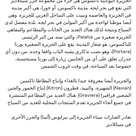
الجزيرة اليونانية ناكسوس هي جزء من مجموعة جزر سيكلاديز
التي تقع في بحر ايجه. مدينة ناكسوس، أو خورا، هي أكبر مدينة
في الجزيرة والعاصمة وبنيت على الساحل الغربي للجزيرة. وهي
أيضا موطنا لواحدة من أكبر الموانئ في بحر ايجه. بلدة مفضل لدى
السياح ونتيجة لذلك هناك العديد من الحانات والمطاعم والمقاهي.
الجزيرة صغيرة من Palatia، والتي تمتد من البر الرئيسى
للناكسوس، هو شعار المدينة. يقع على الجزيرة الصغيرة بورتا
(Portara)، وهو نصب تذكاري يشبه الباب واقفا وحده، من دون أي
جدران تعلق على أي من الجانبين. زيارة إلى بورتا مستحسنة،
خصوصا بعد السباحة، في وقت غروب الشمس.
والجزيرة أيضا معروفة جيدا بالغذاء وإنتاج البطاطا ناكسين
(Naxian) الشهيرة، والنبيذ، قطرون (Kitron) إنتاج الخمور والجبن
الشعبي قرافيرا (Graviera). هناك العديد من المطاعم المنتشرة
في جميع أنحاء الجزيرة تقدم المنتجات المحلية للعديد من السياح.
تغادر العبارات ميناء الجزيرة إلى بيرايوس (أثينا) والجزر الأخرى
في سيكلاديز.