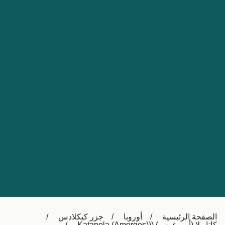
Nederland
Slovensko
Australia
Česká republika
New Zealand
España
日本
France
Ireland
Sverige
中国
Danmark
UK
Türkiye
Italia
Österreich (DE)
Canada
Canada (FR)
Ελλάδα
België (NL)
الصفحة الرئيسية
أوروبا
جزر كيكلادس
Polska
Belgique (FR)
كاتابولا (أمورغوس) ((Katapola (Amorgos)