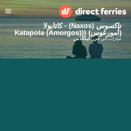
ناكسوس (Naxos) - كاتابولا
البلدان
(أمورغوس) ((Katapola (Amorgos)
عبارات الى
جزر كيكلادس
تذاكر العبّارة
الباحث عن الرحلات والموانئ
الإقامة
العبارات
العربية
حسابي
المغرب
United States
خدمات الزبائن
Россия
Suisse (FR)
Catalan
Portugal
Suomi
대한민국