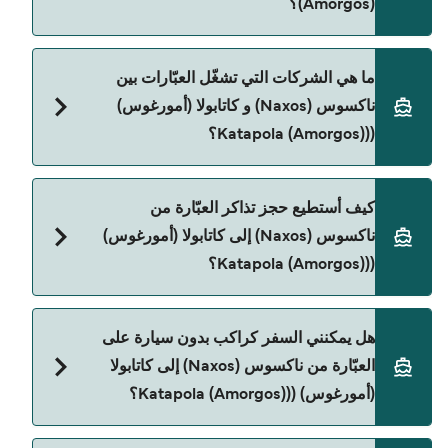
(Amorgos)؟
لذلك ننصحك بمراجعة الأوقات المباشرة باستخدام Direct
Ferries Deal Finder.
سعر العبّارة من ناكسوس (Naxos) إلى كاتابولا
ما هي الشركات التي تشغّل العبّارات بين
(أمورغوس) ((Katapola (Amorgos) يختلف حسب
ناكسوس (Naxos) و كاتابولا (أمورغوس)
الموسم. متوسط سعر الرحلة هو 198٫22 ر.ق.‏SAR. السعر
((Katapola (Amorgos)؟
لا يشمل رسوم الحجز.
توجد 3 شركات عبّارات معروفة من ناكسوس (Naxos)
كيف أستطيع حجز تذاكر العبّارة من
إلى كاتابولا (أمورغوس) ((Katapola (Amorgos). وهي:
ناكسوس (Naxos) إلى كاتابولا (أمورغوس)
Blue Star Ferries
((Katapola (Amorgos)؟
SeaJets
يمكنك الحجز عبر Direct Ferries Deal Finder ومراجعة
Small Cyclades Lines
هل يمكنني السفر كراكب بدون سيارة على
صفحة العروض لمعرفة أحدث التخفيضات.
العبّارة من ناكسوس (Naxos) إلى كاتابولا
(أمورغوس) ((Katapola (Amorgos)؟