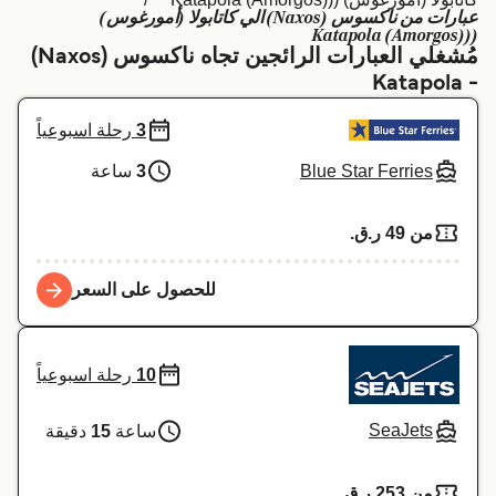
عبارات من ناكسوس (Naxos) الي كاتابولا (أمورغوس)
Schweiz (DE)
Deutschland
((Katapola (Amorgos)
مُشغلي العبارات الرائجين تجاه ناكسوس (Naxos)
Україна
Norge
- Katapola
Maroc (FR)
Indonesia
3
رحلة اسبوعياً
Blue Star Ferries
3
ساعة
من 49 ر.ق.‏
للحصول على السعر
10
رحلة اسبوعياً
SeaJets
ساعة
15
دقيقة
من 253 ر.ق.‏