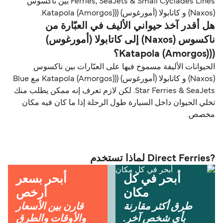
Ferries, SeaJets & Small Cyclades Lines بين ناكسوس
(Naxos) و كاتابولا (أمورغوس) ((Katapola (Amorgos).
هل أقدر آخذ حيواني الأليف في العبّارة من
ناكسوس (Naxos) إلى كاتابولا (أمورغوس)
((Katapola (Amorgos)؟
الحيوانات الأليفة مسموح فيها على العبّارات بين ناكسوس
(Naxos) و كاتابولا (أمورغوس) ((Katapola (Amorgos) مع Blue
Star Ferries & SeaJets. لكن لازم تعرف إنه ممكن يطلب منك
تخلي الحيوان داخل السيارة طول الرحلة إذا ما كان فيه مكان
مخصص.
?Direct Ferries لماذا تستخدم
أبحر في كل
أبحر بسعر
مكان
أرخص
طرق أكثر مقارنة
قارن بين الأسعار
بأي شخص آخر.
والأوقات والطرق