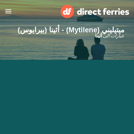
ميتيليني (Mytilene) - أثينا (بيرايوس)
البلدان
عبارات الى
أثينا
تذاكر العبّارة
الباحث عن الرحلات والموانئ
الإقامة
العبارات
العربية
حسابي
المغرب
United States
خدمات الزبائن
Россия
Suisse (FR)
Catalan
Portugal
Suomi
대한민국