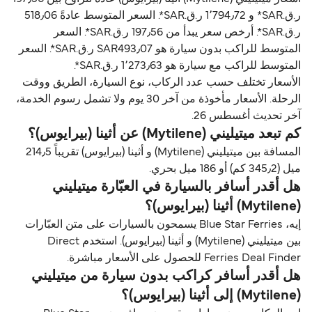
ر.ق.‏SAR* و 1٬794٫72 ر.ق.‏SAR*. السعر المتوسط عادةً 518٫06
ر.ق.‏SAR*. أرخص سعر يبدأ من 197٫56 ر.ق.‏SAR*. السعر
المتوسط للراكب بدون سيارة هو SAR493٫07 ر.ق.‏SAR*. السعر
المتوسط للراكب مع سيارة هو 1٬273٫63 ر.ق.‏SAR*.
الأسعار تختلف حسب عدد الركاب، نوع السيارة، الطريق ووقت
الرحلة. الأسعار مأخوذة من آخر 30 يوم ولا تشمل رسوم الخدمة،
آخر تحديث أغسطس 26.
كم تبعد ميتيليني (Mytilene) عن أثينا (بيرايوس)؟
المسافة بين ميتيليني (Mytilene) و أثينا (بيرايوس) تقريباً 214٫5
ميل (345٫2 كم) أو 186 ميل بحري.
هل أقدر أسافر بالسيارة في العبّارة ميتيليني
(Mytilene) أثينا (بيرايوس)؟
إيه، Blue Star Ferries يسمحون بالسيارات على متن العبّارات
بين ميتيليني (Mytilene) و أثينا (بيرايوس). استخدم Direct
Ferries Deal Finder للحصول على الأسعار مباشرة.
هل أقدر أسافر كراكب بدون سيارة من ميتيليني
(Mytilene) إلى أثينا (بيرايوس)؟