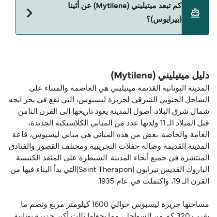
كم تبعد ميتيليني (Mytilene) عن أثينا
ميتيليني (Mytilene) و أثينا (بيرايوس).
(بيرايوس)؟
المسافة بين ميتيليني (Mytilene) و أثينا (بيرايوس) هي
186 ميل بحري.
دليل ميتيليني (Mytilene)
المدينة اليونانية القديمة ميتيليني هي العاصمة والميناء على
الساحل الجنوبي الشرقي لجزيرة ليسبوس، التي تقع في بحر ايجه
شمال شرق البلاد. أصول المدينة يعود تاريخها إلى القرن الثامن
قبل الميلاد الـ 11 ولديها عدد من المباني الكلاسيكية الجديدة،
العامة والخاصة. بعض من هذه المباني هي مباني ليسبوس، قاعة
المدينة القديمة وصالة حفلات التجريبية ومختلف القصور والفنادق
المنتشرة في جميع أنحاء المدينة. السيطرة على المنفذ الكنيسة
الباروك القديس تيرابون (Saint Therapon)التي بدأ البناء فيها من
القرن الـ 19، واكتملت في عام 1935.
مساحتها جزيرة ليسبوس حوالي 1600 كيلومتر مربع وتضم ما
يقرب 320 كم من السواحل، مما يجعلها ثالث أكبر جزيرة يونانية.