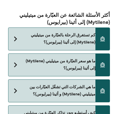
أكثر الأسئلة الشائعة عن العبّارة من ميتيليني
(Mytilene) إلى أثينا (بيرايوس)
كم تستغرق الرحلة بالعبّارة من ميتيليني
(Mytilene) إلى أثينا (بيرايوس)؟
مدة الرحلة بالعبّارة من ميتيليني (Mytilene) إلى أثينا
ما هو سعر العبّارة من ميتيليني (Mytilene)
(بيرايوس) تقريباً 12 ساعات. مدة الإبحار ممكن تختلف
إلى أثينا (بيرايوس)؟
حسب الموسم والشركة، لذلك ننصحك بمراجعة الأوقات
المباشرة باستخدام Direct Ferries Deal Finder.
سعر العبّارة من ميتيليني (Mytilene) إلى أثينا (بيرايوس)
ما هي الشركات التي تشغّل العبّارات بين
يختلف حسب الموسم. متوسط سعر الرحلة هو 518٫06
ميتيليني (Mytilene) و أثينا (بيرايوس)؟
ر.ق.‏SAR. السعر لا يشمل رسوم الحجز.
Blue Star Ferries هي المشغّل الرئيسي للعبّارة من
كيف أستطيع حجز تذاكر العبّارة من ميتيليني