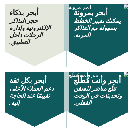
أبحر بمرونة
أبحر بذكاء
يمكنك تغيير الخطط
حجز التذاكر
بسهولة مع التذاكر
الإلكترونية وإدارة
المرنة.
الرحلات داخل
التطبيق.
أبحر وأنت مُطّلع
أبحر بكل ثقة
تتبُّع مباشر للسفن
دعم العملاء الأعلى
وتحديثات في الوقت
تقييمًا عند الحاجة
الفعلي.
إليه.