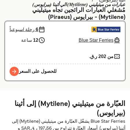
عبارات من ميتيليني (Mytilene) الي أثينا (بيرايوس)
Schweiz (DE)
Deutschland
مُشغلي العبارات الرائجين تجاه ميتيليني
(Mytilene) - بيرايوس (Piraeus)
Україна
Norge
6
رحلة اسبوعياً
Maroc (FR)
Indonesia
Blue Star Ferries
12
ساعة
من 202 ر.ق.‏
للحصول على السعر
العبّارة من ميتيليني (Mytilene) إلى أثينا
(بيرايوس)
Blue Star Ferries يشغّل العبّارة من ميتيليني (Mytilene) إلى
أثينا (بيرايوس). أسعار العبّارة تتراوح بين 197٫56 ر.ق.‏SAR و