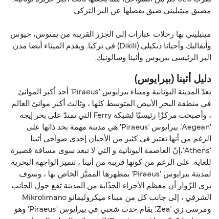
مضيق ميتيليني ضيق يفصلها عن البر التركي.
ميتيليني بها رحلات عبارات إلى الجزر القريبة من يمنوس، خيوس
وأيفاليك وأحيانا دیکیلی (Dikili) في تركيا. ويقدم الميناء أيضا مدن
البر الرئيسى بيريوس وأثينا وسالونيك.
دليل أثينا (بيرايوس)
تعدّ المدينة اليونانية وميناء بيرايوس 'Piraeus' أحد أكبر الموانئ
في منطقة البحر الأبيض المتوسط ​​كلها ، وثالث أكبر موانئ العالم
، وأصبحت مركزًا رئيسيًا لشبكة Ferry التي تمتدّ على بحر إيجه
'Aegean'. بيرايوس 'Piraeus' هي مدينة مهمة بحد ذاتها على
الرغم من أنها تعتبر في كثير من الأحيان إحدى ضواحي أثينا
'Athens'،إنّ العاصمة اليونانية و التي لا تبعد سوى مسافة قصيرة
للغاية. على الرغم من كونها قريبة من أثينا ، تتميز الواجهة البحرية
لمدينة بيرايوس 'Piraeus' بمظهرها المميَّز الخاص بها ، وسوف
يرى الزّوار أن معظم الأجزاء الجذّابة من المدينة تقع حول الجانب
الشرقي ، إلى جانب كل من ميناء ميكروليمانو Mikrolimano
ومرسى زي 'Zea'. يقام حدث شعبي في بيرايوس 'Piraeus' وهو