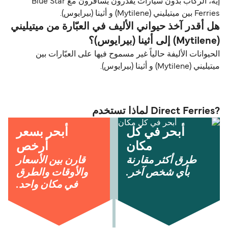
إيه، الركاب بدون سيارات يقدرون يسافرون مع Blue Star
Ferries بين ميتيليني (Mytilene) و أثينا (بيرايوس).
هل أقدر آخذ حيواني الأليف في العبّارة من ميتيليني
(Mytilene) إلى أثينا (بيرايوس)؟
الحيوانات الأليفة حالياً غير مسموح فيها على العبّارات بين
ميتيليني (Mytilene) و أثينا (بيرايوس).
?Direct Ferries لماذا تستخدم
أبحر في كل
أبحر بسعر
مكان
أرخص
طرق أكثر مقارنة
قارن بين الأسعار
بأي شخص آخر.
والأوقات والطرق
في مكان واحد.