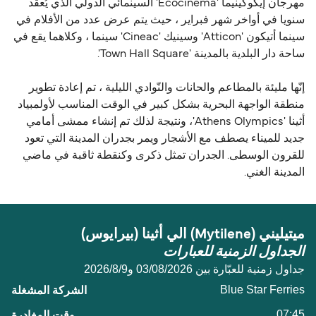
مهرجان إيكوكينيما 'Ecocinema' السينمائي الدولي الذي يُعقد
سنويا في أواخر شهر فبراير ، حيث يتم عرض عدد من الأفلام في
سينما أتيكون 'Atticon' وسينيك 'Cineac' سينما ، وكلاهما يقع في
ساحة دار البلدية بالمدينة 'Town Hall Square'.
إنّها مليئة بالمطاعم والحانات والنّوادي الليلية ، تم إعادة تطوير
منطقة الواجهة البحرية بشكل كبير في الوقت المناسب لأولمبياد
أثينا 'Athens Olympics'، ونتيجة لذلك تم إنشاء ممشى أمامي
جديد للميناء يصطف مع الأشجار ويمر بجدران المدينة التي تعود
للقرون الوسطى. الجدران تمثل ذكرى وكنقطة ثاقبة في ماضي
المدينة الغني.
ميتيليني (Mytilene) الي أثينا (بيرايوس)
الجداول الزمنية للعبارات
جداول زمنية للعبّارة بين 03/08/2026 و9‏/8‏/2026
Blue Star Ferries
07:45