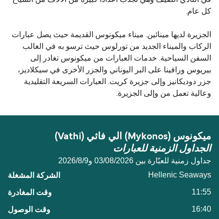
كل عام.
الجزيرة لديها مينائين. ميناء ميكونوس القديمة حيث يصل عبارات
الركاب والميناء الجديد من تورلوس حيث ترسو به في الغالب
السفن السياحية. خدمات العبارات من ميكونوس تغادر إلى
بيريوس ورافينا على البر اليوناني والجزر الأخرى في سيكلاديز،
جزر دوديكانيز وإلى جزيرة كريت. العبارات السريعة التقليدية
وعالية تعمل من وإلى الجزيرة.
ميكونوس (Mykonos) الي فاثي (Vathi)
الجداول الزمنية للعبارات
جداول زمنية للعبّارة بين 03/08/2026 و9‏/8‏/2026
Hellenic Seaways
11:55
16:40