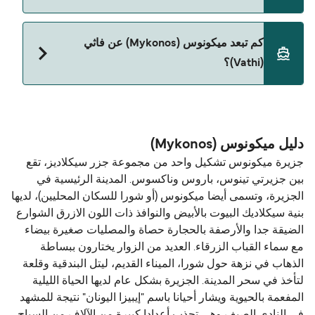
نعم، الحيوانات الأليفة مسموح بها على العبّارة. قد تحتاج
كم تبعد ميكونوس (Mykonos) عن فاثي
إلى جواز سفر للحيوان. يرجى مراجعة تعليمات شركات
(Vathi)؟
العبّارات بخصوص الحيوانات. حالياً يمكنك أخذ حيواناتك
الأليفة على العبّارة مع:
المسافة بين ميكونوس (Mykonos) و فاثي (Vathi) هي
Blue Star Ferries
100 ميل بحري.
دليل ميكونوس (Mykonos)
جزيرة ميكونوس تشكيل واحد من مجموعة جزر سيكلاديز، تقع
بين جزيرتي تينوس، باروس وناكسوس. المدينة الرئيسية في
الجزيرة، وتسمى أيضا ميكونوس (أو شورا للسكان المحليين)، لديها
بنية سيكلاديك البيوت بالأبيض والنوافذ ذات اللون الازرق الشوارع
الضيقة جدا والأرصفة بالحجارة حصاة والمصليات صغيرة بيضاء
مع سماء القباب الزرقاء. العديد من الزوار يختارون ببساطة
الذهاب في نزهة حول شورا، الميناء القديم، ليتل البندقية وقلعة
لتأخذ في سحر المدينة. الجزيرة بشكل عام لديها الحياة الليلية
المفعمة بالحيوية ويشار أحيانا باسم "إيبيزا اليونان" نتيجة للمشهد
في النادي الصيف وهي تجذب أعدادا كبيرة من الآلاف من السياح