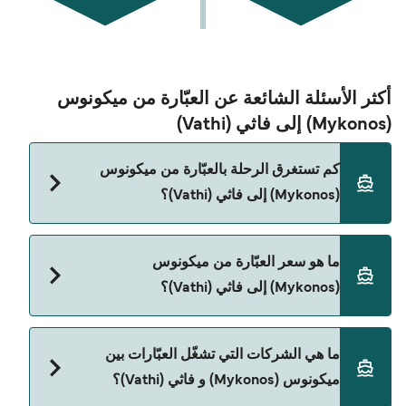
أكثر الأسئلة الشائعة عن العبّارة من ميكونوس
(Mykonos) إلى فاثي (Vathi)
كم تستغرق الرحلة بالعبّارة من ميكونوس
(Mykonos) إلى فاثي (Vathi)؟
مدة الرحلة بالعبّارة من ميكونوس (Mykonos) إلى فاثي
ما هو سعر العبّارة من ميكونوس
(Vathi) تقريباً 5 ساعات 30 دقائق. مدة الإبحار ممكن
(Mykonos) إلى فاثي (Vathi)؟
تختلف حسب الموسم والشركة، لذلك ننصحك بمراجعة
الأوقات المباشرة باستخدام Direct Ferries Deal
Finder.
سعر العبّارة من ميكونوس (Mykonos) إلى فاثي (Vathi)
ما هي الشركات التي تشغّل العبّارات بين
يختلف حسب الموسم. متوسط سعر الرحلة هو 194٫08
ميكونوس (Mykonos) و فاثي (Vathi)؟
ر.ق.‏SAR. السعر لا يشمل رسوم الحجز.