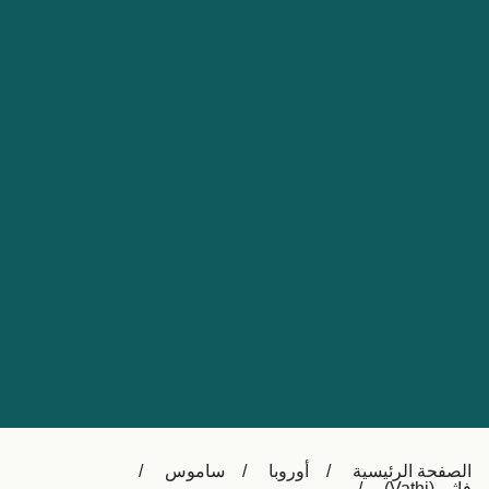
Nederland
Slovensko
Australia
Česká republika
New Zealand
España
日本
France
Ireland
Sverige
中国
Danmark
UK
Türkiye
Italia
Österreich (DE)
Canada
Canada (FR)
Ελλάδα
België (NL)
الصفحة الرئيسية
أوروبا
ساموس
Polska
Belgique (FR)
فاثي (Vathi)