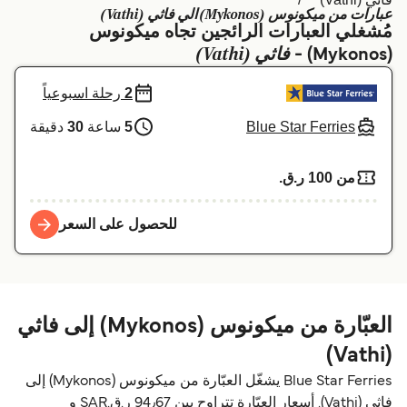
عبارات من ميكونوس (Mykonos) الي فاثي (Vathi)
Schweiz (DE)
Deutschland
مُشغلي العبارات الرائجين تجاه ميكونوس
فاثي (Vathi)
(Mykonos) -
Україна
Norge
2
رحلة اسبوعياً
Maroc (FR)
Indonesia
Blue Star Ferries
5
ساعة
30
دقيقة
من 100 ر.ق.‏
للحصول على السعر
العبّارة من ميكونوس (Mykonos) إلى فاثي
(Vathi)
Blue Star Ferries يشغّل العبّارة من ميكونوس (Mykonos) إلى
فاثي (Vathi). أسعار العبّارة تتراوح بين 94٫67 ر.ق.‏SAR و