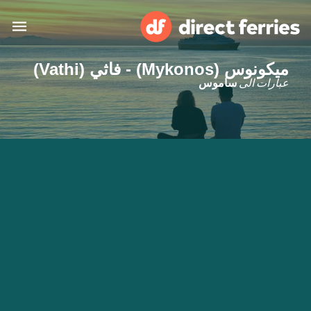
ميكونوس (Mykonos) - فاثي (Vathi)
البلدان
عبارات الى
ساموس
تذاكر العبّارة
الباحث عن الرحلات والموانئ
الإقامة
العبارات
العربية
حسابي
المغرب
United States
خدمات الزبائن
Россия
Suisse (FR)
Catalan
Portugal
Suomi
대한민국