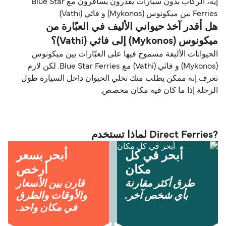
إيه، الركاب بدون سيارات يقدرون يسافرون مع Blue Star
Ferries بين ميكونوس (Mykonos) و فاثي (Vathi).
هل أقدر آخذ حيواني الأليف في العبّارة من
ميكونوس (Mykonos) إلى فاثي (Vathi)؟
الحيوانات الأليفة مسموح فيها على العبّارات بين ميكونوس
(Mykonos) و فاثي (Vathi) مع Blue Star Ferries. لكن لازم
تعرف إنه ممكن يطلب منك تخلي الحيوان داخل السيارة طول
الرحلة إذا ما كان فيه مكان مخصص.
?Direct Ferries لماذا تستخدم
أبحر في كل
أبحر بسعر
مكان
أرخص
طرق أكثر مقارنة
قارن بين الأسعار
بأي شخص آخر.
والأوقات والطرق
في مكان واحد.