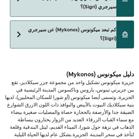
Hellenic Seaways
سيرجري (Sigri)؟
حالياً لا يُسمح باصطحاب الحيوانات على العبّارة بين
كم تبعد ميكونوس (Mykonos) عن سيرجري
ميكونوس (Mykonos) و سيرجري (Sigri).
(Sigri)؟
المسافة بين ميكونوس (Mykonos) و سيرجري (Sigri)
هي 100 ميل بحري.
دليل ميكونوس (Mykonos)
جزيرة ميكونوس تشكيل واحد من مجموعة جزر سيكلاديز، تقع
بين جزيرتي تينوس، باروس وناكسوس. المدينة الرئيسية في
الجزيرة، وتسمى أيضا ميكونوس (أو شورا للسكان المحليين)، لديها
بنية سيكلاديك البيوت بالأبيض والنوافذ ذات اللون الازرق الشوارع
الضيقة جدا والأرصفة بالحجارة حصاة والمصليات صغيرة بيضاء
مع سماء القباب الزرقاء. العديد من الزوار يختارون ببساطة
الذهاب في نزهة حول شورا، الميناء القديم، ليتل البندقية وقلعة
لتأخذ في سحر المدينة. الجزيرة بشكل عام لديها الحياة الليلية