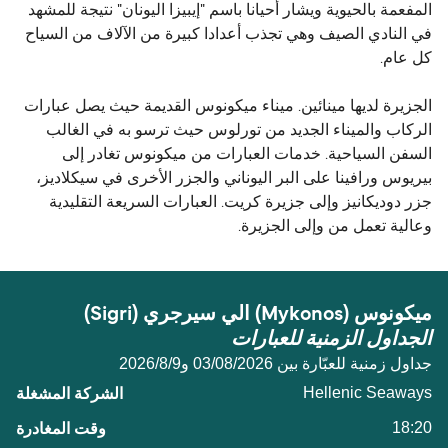
المفعمة بالحيوية ويشار أحيانا باسم "إيبيزا اليونان" نتيجة للمشهد
في النادي الصيف وهي تجذب أعدادا كبيرة من الآلاف من السياح
كل عام.
الجزيرة لديها مينائين. ميناء ميكونوس القديمة حيث يصل عبارات
الركاب والميناء الجديد من تورلوس حيث ترسو به في الغالب
السفن السياحية. خدمات العبارات من ميكونوس تغادر إلى
بيريوس ورافينا على البر اليوناني والجزر الأخرى في سيكلاديز،
جزر دوديكانيز وإلى جزيرة كريت. العبارات السريعة التقليدية
وعالية تعمل من وإلى الجزيرة.
ميكونوس (Mykonos) الي سيرجري (Sigri)
الجداول الزمنية للعبارات
جداول زمنية للعبّارة بين 03/08/2026 و9‏/8‏/2026
Hellenic Seaways
18:20