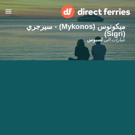
ميكونوس (Mykonos) - سيرجري
(Sigri)
البلدان
عبارات الى
لسبوس
تذاكر العبّارة
الباحث عن الرحلات والموانئ
الإقامة
العبارات
العربية
حسابي
المغرب
United States
خدمات الزبائن
Россия
Suisse (FR)
Catalan
Portugal
Suomi
대한민국