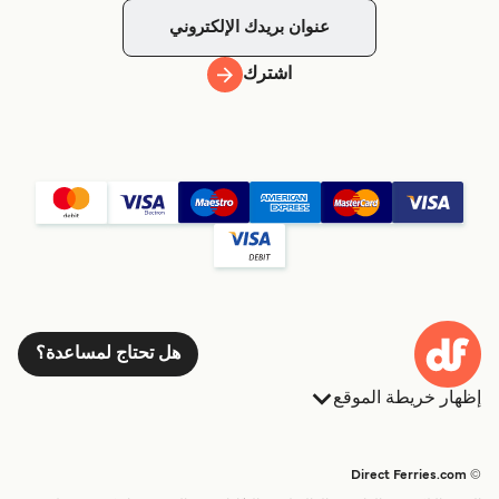
اشترك
هل تحتاج لمساعدة؟
إظهار خريطة الموقع
العبارات
الحجوزات
البلدان
الإقامة
© Direct Ferries.com
خدمات الزبائن
العبارات