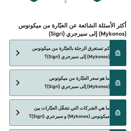
أكثر الأسئلة الشائعة عن العبّارة من ميكونوس
(Mykonos) إلى سيرجري (Sigri)
كم تستغرق الرحلة بالعبّارة من ميكونوس
(Mykonos) إلى سيرجري (Sigri)؟
مدة الرحلة بالعبّارة من ميكونوس (Mykonos) إلى
ما هو سعر العبّارة من ميكونوس
سيرجري (Sigri) تقريباً 5 ساعات 30 دقائق. مدة الإبحار
(Mykonos) إلى سيرجري (Sigri)؟
ممكن تختلف حسب الموسم والشركة، لذلك ننصحك
بمراجعة الأوقات المباشرة باستخدام Direct Ferries
Deal Finder.
سعر العبّارة من ميكونوس (Mykonos) إلى سيرجري
ما هي الشركات التي تشغّل العبّارات بين
(Sigri) يختلف حسب الموسم. متوسط سعر الرحلة هو
ميكونوس (Mykonos) و سيرجري (Sigri)؟
479٫90 ر.ق.‏SAR. السعر لا يشمل رسوم الحجز.