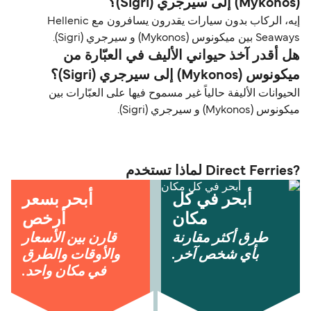
(Mykonos) إلى سيرجري (Sigri)؟
إيه، الركاب بدون سيارات يقدرون يسافرون مع Hellenic
Seaways بين ميكونوس (Mykonos) و سيرجري (Sigri).
هل أقدر آخذ حيواني الأليف في العبّارة من
ميكونوس (Mykonos) إلى سيرجري (Sigri)؟
الحيوانات الأليفة حالياً غير مسموح فيها على العبّارات بين
ميكونوس (Mykonos) و سيرجري (Sigri).
?Direct Ferries لماذا تستخدم
أبحر في كل
أبحر بسعر
مكان
أرخص
طرق أكثر مقارنة
قارن بين الأسعار
بأي شخص آخر.
والأوقات والطرق
في مكان واحد.