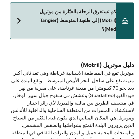
كم تستغرق الرحلة بالعبّارة من موتريل
(Motril) إلى طنجة المتوسط (Tangier
Med)؟
حالياً هذا الخط غير متوفر. تفضل بزيارة Direct Ferries
Deal Finder للبحث عن بدائل.
دليل موتريل (Motril)
موتريل تقع في المقاطعة الاسبانية غرناطة وهي تعد ثاني أكبر
مدينة تقع على ساحل البحر الأبيض المتوسط ​​.. وتقع البلدة على
بعد نحو 70 كيلومترا من مدينة غرناطة، على مقربة من نهر
قيودالفيو (Guadalfeo) وعشش في سفوح جبال سييرا لوخار،
في منتصف الطريق بين مالقة والميريا. لأي زائر اختيار
لاستكشاف المسرات من المنطقة الساحلية والداخلية للأندلس
وموتريل هي المكان المثالي الدي تكون فيه. الكثير من السياح
الذين يزورون البلدة التمتع بشواطئها والطقس المشمس،
والمنتجات المحلية جميل والمدن والتراث الثقافي في المنطقة