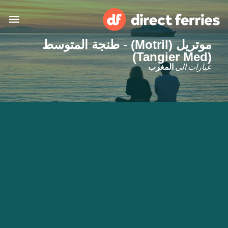
موتريل (Motril) - طنجة المتوسط
(Tangier Med)
البلدان
عبارات الى
المغرب
تذاكر العبّارة
الباحث عن الرحلات والموانئ
الإقامة
العبارات
العربية
حسابي
المغرب
United States
خدمات الزبائن
Россия
Suisse (FR)
Catalan
Portugal
Suomi
대한민국