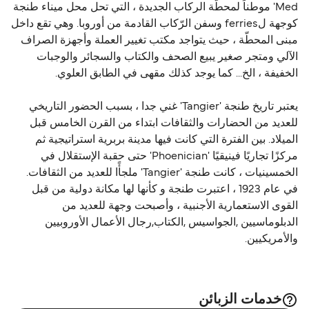
Med' موطناً لمحطّة الركاب الجديدة ، التي تحل محل ميناء طنجة
كوجهة لferries وسفن الرّكاب القادمة من أوروبا. وهي تقع داخل
مبنى المحطّة ، حيث يتواجد مكتب تغيير العملة وأجهزة الصراف
الآلي ومتجر صغير يبيع الصحف والكتاب والسجائر والوجبات
الخفيفة ، الخ... كما يوجد كذلك مقهى في الطابق العلوي.
يعتبر تاريخ طنجة 'Tangier' غني جدا ، بسبب الحضور التاريخي
للعديد من الحضارات والثقافات ابتداء من القرن الخامس قبل
الميلاد. بين الفترة التي كانت فيها مدينة بربرية استراتيجية ثم
مركزًا تجاريًا فينيقيًا 'Phoenician' حتى حقبة الإستقلال في
الخمسينيات ، كانت طنجة 'Tangier' ملجأًا للعديد من الثقافات.
في عام 1923 ، اعتبرت طنجة و كأنها لها مكانة دولية من قبل
القوى الاستعمارية الأجنبية ، وأصبحت وجهة للعديد من
الدبلوماسيين ,الجواسيس ,الكتاب,رجال الأعمال الأوروبيين
والأمريكيين.
خدمات الزبائن