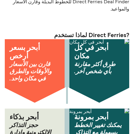
Direct Ferries Deal Finder للخطوط البديلة وقارن الأسعار
والمواعيد.
?Direct Ferries لماذا تستخدم
أبحر في كل
أبحر بسعر
مكان
أرخص
طرق أكثر مقارنة
قارن بين الأسعار
بأي شخص آخر.
والأوقات والطرق
في مكان واحد.
أبحر بمرونة
أبحر بذكاء
يمكنك تغيير الخطط
حجز التذاكر
بسهولة مع التذاكر
الإلكترونية وإدارة