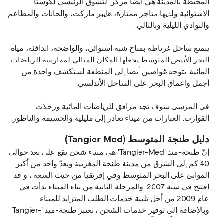
المحيطة بالمدينة هي أيضا مركز التسوق الرئيسي لكوستا
الاستوائية ولديها متاجر ممتازة، هايبر ماركت، والحانات والمطاعم
والنوادي الليلية وبالتالي.
يتمتع ساحل غرناطة بمناخ شبه استوائي، والواضحة، الدافئة، مياه
البحر الأبيض المتوسط ​​يجعلها المكان المثالي لممارسة الرياضات
المائية. يتوجه غواصين أيضا إلى المنطقة لستكشف واحدة من
أجمل واعماق البحر على الساحل الأندلسي.
في المرسى سوف تجد مرافق للرياضات المائية ورحلات
القوارب. العبارات من ميناء تغادر إلى مليلية والحسيمة والناظور.
دليل طنجة المتوسط (Tangier Med)
إنّ طنجة-ميد 'Tangier-Med' هي ميناء شحن يقع على بعد حوالي
40 كم إلى الشرق من مدينة طنجة المغربية ويعدّ واحد من أكبر
الموانئ على البحر المتوسط ​​وفي إفريقيا من حيث السعة ، و قد
افتتح في سنة 2007. والمرحلة الثانية من بناء الميناء بدأت في
عام 2009 من أجل تلبية خدمات الطلب المتزايد للميناء.
وبالإضافة إلى توفير خدمات الشحن ، تعتبر طنجة-ميد 'Tangier-