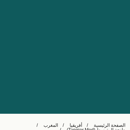
Nederland
Slovensko
Australia
Česká republika
New Zealand
España
日本
France
Ireland
Sverige
中国
Danmark
UK
Türkiye
Italia
Österreich (DE)
Canada
Canada (FR)
Ελλάδα
België (NL)
الصفحة الرئيسية
أفريقيا
المغرب
Polska
Belgique (FR)
طنجة المتوسط (Tangier Med)