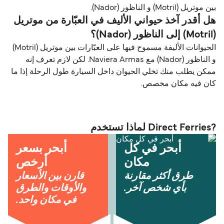
بين موتريل (Motril) و الناظور (Nador).
هل أقدر آخذ حيواني الأليف في العبّارة من موتريل
(Motril) إلى الناظور (Nador)؟
الحيوانات الأليفة مسموح فيها على العبّارات بين موتريل (Motril)
و الناظور (Nador) مع Naviera Armas. لكن لازم تعرف إنه
ممكن يطلب منك تخلي الحيوان داخل السيارة طول الرحلة إذا ما
كان فيه مكان مخصص.
?Direct Ferries لماذا تستخدم
أبحر في كل
أبحر بسعر
مكان
أرخص
طرق أكثر مقارنة
قارن بين الأسعار
بأي شخص آخر.
والأوقات والطرق
في مكان واحد.