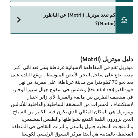
نعم، الحيوانات الأليفة مسموح بها على العبّارة. قد تحتاج
كم تبعد موتريل (Motril) عن الناظور
إلى جواز سفر للحيوان. يرجى مراجعة تعليمات شركات
(Nador)؟
العبّارات بخصوص الحيوانات. حالياً يمكنك أخذ حيواناتك
الأليفة على العبّارة مع:
المسافة بين موتريل (Motril) و الناظور (Nador) هي 94
Naviera Armas
ميل بحري.
دليل موتريل (Motril)
موتريل تقع في المقاطعة الاسبانية غرناطة وهي تعد ثاني أكبر
مدينة تقع على ساحل البحر الأبيض المتوسط ​​.. وتقع البلدة على
بعد نحو 70 كيلومترا من مدينة غرناطة، على مقربة من نهر
قيودالفيو (Guadalfeo) وعشش في سفوح جبال سييرا لوخار،
في منتصف الطريق بين مالقة والميريا. لأي زائر اختيار
لاستكشاف المسرات من المنطقة الساحلية والداخلية للأندلس
وموتريل هي المكان المثالي الدي تكون فيه. الكثير من السياح
الذين يزورون البلدة التمتع بشواطئها والطقس المشمس،
والمنتجات المحلية جميل والمدن والتراث الثقافي في المنطقة
المحيطة بالمدينة هي أيضا مركز التسوق الرئيسي لكوستا