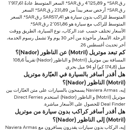
ر.ق.‏SAR* و 4٬125٫89 ر.ق.‏SAR*. السعر المتوسط عادةً 1٬917٫61
ر.ق.‏SAR*. أرخص سعر يبدأ من 231٫89 ر.ق.‏SAR*. السعر
المتوسط للراكب بدون سيارة هو SAR517٫41 ر.ق.‏SAR*. السعر
المتوسط للراكب مع سيارة هو 2٬051٫86 ر.ق.‏SAR*.
الأسعار تختلف حسب عدد الركاب، نوع السيارة، الطريق ووقت
الرحلة. الأسعار مأخوذة من آخر 30 يوم ولا تشمل رسوم الخدمة،
آخر تحديث أغسطس 26.
كم تبعد موتريل (Motril) عن الناظور (Nador)؟
المسافة بين موتريل (Motril) و الناظور (Nador) تقريباً 108٫6
ميل (174٫8 كم) أو 94 ميل بحري.
هل أقدر أسافر بالسيارة في العبّارة موتريل
(Motril) الناظور (Nador)؟
إيه، Naviera Armas يسمحون بالسيارات على متن العبّارات بين
موتريل (Motril) و الناظور (Nador). استخدم Direct Ferries
Deal Finder للحصول على الأسعار مباشرة.
هل أقدر أسافر كراكب بدون سيارة من موتريل
(Motril) إلى الناظور (Nador)؟
إيه، الركاب بدون سيارات يقدرون يسافرون مع Naviera Armas