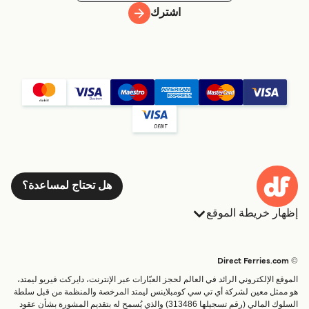
اشترك
هل تحتاج لمساعدة؟
إظهار خريطة الموقع
العبارات
الحجوزات
البلدان
الإقامة
© Direct Ferries.com
خدمات الزبائن
العبارات
الموقع الإلكتروني الرائد في العالم لحجز العبّارات عبر الإنترنت، دايركت فيريو ليمتد،
الباحث عن الرحلات والموانئ
شحن
هو ممثل معين لشركة أي تي سي كومبلاينس ليمتد المرخصة والمنظمة من قبل سلطة
السلوك المالي (رقم تسجيلها 313486) والذي يُسمح له بتقديم المشورة بشأن عقود
تذاكر العبّارة
عبارة صغيرة