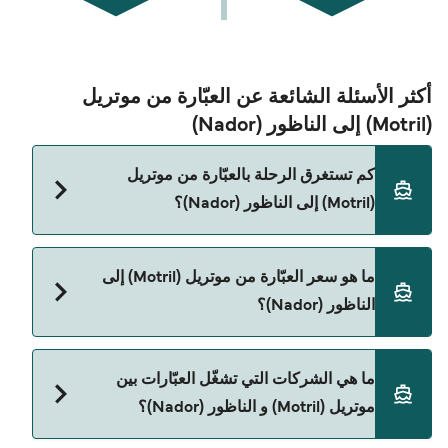
أكثر الأسئلة الشائعة عن العبّارة من موتريل
(Motril) إلى الناظور (Nador)
كم تستغرق الرحلة بالعبّارة من موتريل
(Motril) إلى الناظور (Nador)؟
مدة الرحلة بالعبّارة من موتريل (Motril) إلى الناظور
ما هو سعر العبّارة من موتريل (Motril) إلى
(Nador) تقريباً 6 ساعات. مدة الإبحار ممكن تختلف حسب
الناظور (Nador)؟
الموسم والشركة، لذلك ننصحك بمراجعة الأوقات
المباشرة باستخدام Direct Ferries Deal Finder.
سعر العبّارة من موتريل (Motril) إلى الناظور (Nador)
ما هي الشركات التي تشغّل العبّارات بين
يختلف حسب الموسم. متوسط سعر الرحلة هو 1٬917٫61
موتريل (Motril) و الناظور (Nador)؟
ر.ق.‏SAR. السعر لا يشمل رسوم الحجز.