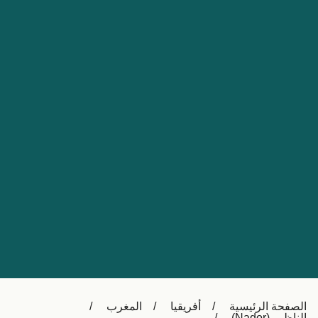
Nederland
Slovensko
Australia
Česká republika
New Zealand
España
日本
France
Ireland
Sverige
中国
Danmark
UK
Türkiye
Italia
Österreich (DE)
Canada
Canada (FR)
Ελλάδα
België (NL)
الصفحة الرئيسية
أفريقيا
المغرب
Polska
Belgique (FR)
الناظور (Nador)