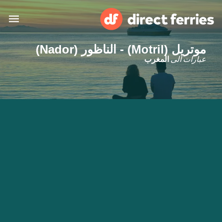
موتريل (Motril) - الناظور (Nador)
البلدان
عبارات الى
المغرب
تذاكر العبّارة
الباحث عن الرحلات والموانئ
الإقامة
العبارات
العربية
حسابي
المغرب
United States
خدمات الزبائن
Россия
Suisse (FR)
Catalan
Portugal
Suomi
대한민국