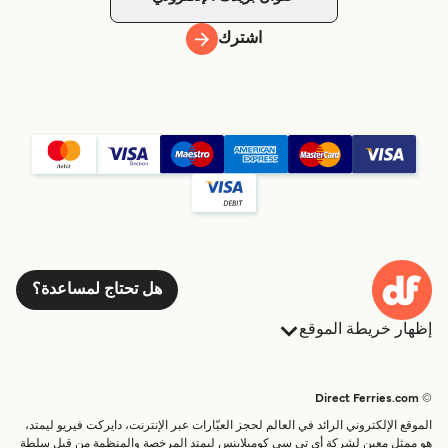
اشترك
هل تحتاج لمساعدة؟
إظهار خريطة الموقع
العبارات
الحجوزات
البلدان
الإقامة
© Direct Ferries.com
خدمات الزبائن
العبارات
الموقع الإلكتروني الرائد في العالم لحجز العبّارات عبر الإنترنت، دايركت فيريو ليمتد،
الباحث عن الرحلات والموانئ
شحن
هو ممثل معين لشركة أي تي سي كومبلاينس ليمتد المرخصة والمنظمة من قبل سلطة