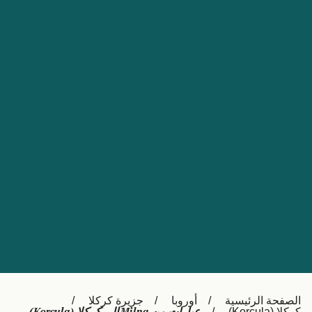
Nederland
Slovensko
Australia
Česká republika
New Zealand
España
日本
France
Ireland
Sverige
中国
Danmark
UK
Türkiye
Italia
Österreich (DE)
Canada
Canada (FR)
Ελλάδα
België (NL)
الصفحة الرئيسية
أوروبا
جزيرة كركلا
Polska
Belgique (FR)
كركلا (Korcula)