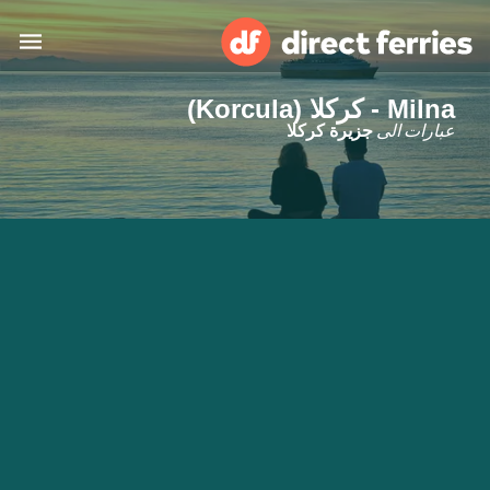
Milna - كركلا (Korcula)
البلدان
عبارات الى
جزيرة كركلا
تذاكر العبّارة
الباحث عن الرحلات والموانئ
الإقامة
العبارات
العربية
حسابي
المغرب
United States
خدمات الزبائن
Россия
Suisse (FR)
Catalan
Portugal
Suomi
대한민국