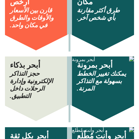
مكان
أرخص
طرق أكثر مقارنة
قارن بين الأسعار
بأي شخص آخر.
والأوقات والطرق
في مكان واحد.
أبحر بمرونة
أبحر بذكاء
يمكنك تغيير الخطط
حجز التذاكر
بسهولة مع التذاكر
الإلكترونية وإدارة
المرنة.
الرحلات داخل
التطبيق.
أبحر وأنت مُطّلع
أبحر بكل ثقة