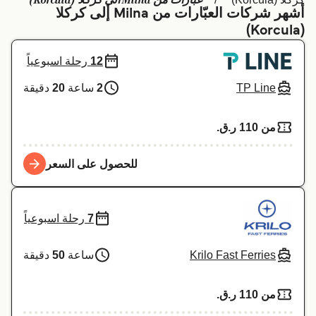
عبارات من Milna الي كركلا (Korcula)
أشهر شركات العبّارات من Milna إلى كركلا
Schweiz (DE)
Deutschland
(Korcula)
Україна
Norge
12
رحلة اسبوعياً
Maroc (FR)
Indonesia
TP Line
2
ساعة
20
دقيقة
من 110 ر.ق.‏
للحصول على السعر
7
رحلة اسبوعياً
Krilo Fast Ferries
ساعة
50
دقيقة
من 110 ر.ق.‏