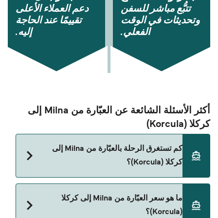
تتبُّع مباشر للسفن
دعم العملاء الأعلى
وتحديثات في الوقت
تقييمًا عند الحاجة
الفعلي.
إليه.
أكثر الأسئلة الشائعة عن العبّارة من Milna إلى
كركلا (Korcula)
كم تستغرق الرحلة بالعبّارة من Milna إلى
كركلا (Korcula)؟
مدة الرحلة بالعبّارة من Milna إلى كركلا (Korcula) تقريباً
ما هو سعر العبّارة من Milna إلى كركلا
2 ساعات 20 دقائق. مدة الإبحار ممكن تختلف حسب
(Korcula)؟
الموسم والشركة، لذلك ننصحك بمراجعة الأوقات