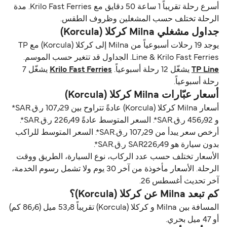
أسرع رحلة تقريباً 1 ساعة 50 دقايق مع Krilo Fast Ferries. مدة
الرحلة تختلف حسب المشغلين وظروف الطقس.
جداول مشغلي Milna كركلا (Korcula)
يوجد 19 رحلات أسبوعياً من Milna إلى كركلا (Korcula) مع TP
Line & Krilo Fast Ferries. الجداول قد تتغير حسب الموسم.
TP Line
يشغّل 12 رحلة أسبوعياً.
Krilo Fast Ferries
يشغّل 7
رحلة أسبوعياً.
أسعار عبّارات Milna كركلا (Korcula)
أسعار Milna كركلا (Korcula) عادةً تتراوح بين 107٫29 ر.ق.‏SAR*
و 456٫92 ر.ق.‏SAR*. السعر المتوسط عادةً 226٫49 ر.ق.‏SAR*.
أرخص سعر يبدأ من 107٫29 ر.ق.‏SAR*. السعر المتوسط للراكب
بدون سيارة هو SAR226٫49 ر.ق.‏SAR*.
الأسعار تختلف حسب عدد الركاب، نوع السيارة، الطريق ووقت
الرحلة. الأسعار مأخوذة من آخر 30 يوم ولا تشمل رسوم الخدمة،
آخر تحديث أغسطس 26.
كم تبعد Milna عن كركلا (Korcula)؟
المسافة بين Milna و كركلا (Korcula) تقريباً 53٫8 ميل (86٫6 كم)
أو 47 ميل بحري.