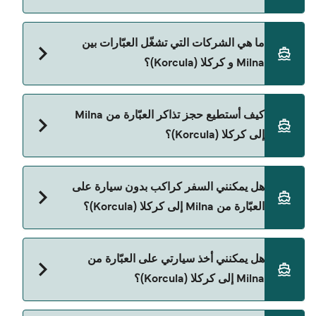
المباشرة باستخدام Direct Ferries Deal Finder.
سعر العبّارة من Milna إلى كركلا (Korcula) يختلف
ما هي الشركات التي تشغّل العبّارات بين
حسب الموسم. متوسط سعر الرحلة هو 226٫49
Milna و كركلا (Korcula)؟
ر.ق.‏SAR. السعر لا يشمل رسوم الحجز.
توجد 2 شركات عبّارات معروفة من Milna إلى كركلا
كيف أستطيع حجز تذاكر العبّارة من Milna
(Korcula). وهي:
إلى كركلا (Korcula)؟
TP Line
Krilo Fast Ferries
يمكنك الحجز عبر Direct Ferries Deal Finder ومراجعة
هل يمكنني السفر كراكب بدون سيارة على
صفحة العروض لمعرفة أحدث التخفيضات.
العبّارة من Milna إلى كركلا (Korcula)؟
نعم، يمكنك السفر كراكب بدون سيارة من Milna إلى
هل يمكنني أخذ سيارتي على العبّارة من
كركلا (Korcula) مع:
Milna إلى كركلا (Korcula)؟
TP Line