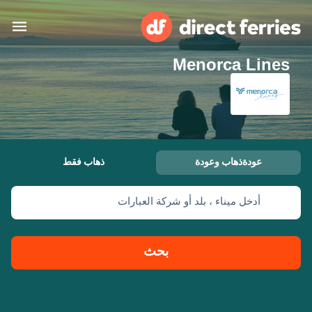
Menorca Lines
البلدان
تذاكر العبّارة
الباحث عن الرحلات والموانئ
الإقامة
العبارات
عودةذهاب وعودة
ذهاب فقط
العربية
أدخل ميناء ، بلد أو شركة العبارات
حسابي
المغرب
United States
خدمات الزبائن
Россия
Suisse (FR)
بحث
Catalan
Portugal
Suomi
대한민국