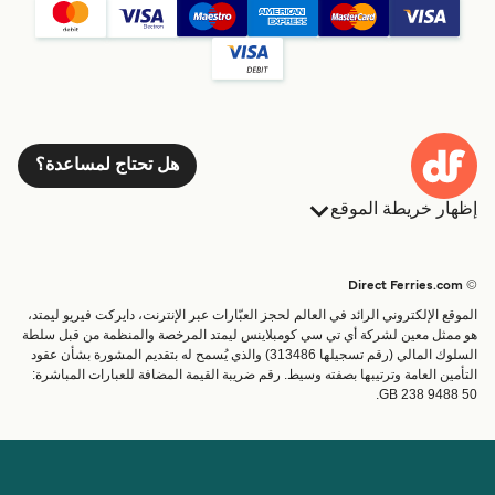
هل تحتاج لمساعدة؟
إظهار خريطة الموقع
العبارات
الحجوزات
البلدان
الإقامة
© Direct Ferries.com
خدمات الزبائن
العبارات
الموقع الإلكتروني الرائد في العالم لحجز العبّارات عبر الإنترنت، دايركت فيريو ليمتد،
الباحث عن الرحلات والموانئ
شحن
هو ممثل معين لشركة أي تي سي كومبلاينس ليمتد المرخصة والمنظمة من قبل سلطة
السلوك المالي (رقم تسجيلها 313486) والذي يُسمح له بتقديم المشورة بشأن عقود
تذاكر العبّارة
عبارة صغيرة
التأمين العامة وترتيبها بصفته وسيط. رقم ضريبة القيمة المضافة للعبارات المباشرة:
القطار والعبارة
GB 238 9488 50.
الحساب
مساعدة & دعم
إدارة حجزي
المساعدة