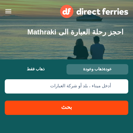
احجز رحلة العبارة الى Mathraki
البلدان
تذاكر العبّارة
الباحث عن الرحلات والموانئ
الإقامة
العبارات
عودةذهاب وعودة
ذهاب فقط
العربية
أدخل ميناء ، بلد أو شركة العبارات
حسابي
المغرب
United States
خدمات الزبائن
Россия
Suisse (FR)
بحث
Catalan
Portugal
Suomi
대한민국