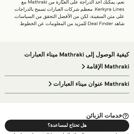
نعم، يمكنك أخذ الدراجة على العبّارة من Mathraki مع
Kerkyra Lines. معظم شركات العبارات تسمح بالدراجات
على متن السفينة، لكن من الأفضل التحقق من السياسات.
شاهد Deal Finder للمزيد من المعلومات عن الخطوط.
كيفية الوصول إلى Mathraki ميناء العبارات
Mathraki الإقامة
إذا كنت ترغب في قضاء ليلة في أو بالقرب من Mathraki ميناء
العبارة قبل أو بعد رحلتك أو إذا كنت تبحث عن أماكن السكن
Mathraki عنوان ميناء العبارات
لإقامتك بالكامل، يرجى زيارة موقعنا على
Mathraki الإقامة
Mathraki Port, Mathraki 491 00, Greece
الصفحة للحصول على أفضل الأسعار للإقامة واحدة من أكبر
الخيارات على الإنترنت!
خدمات الزبائن
هل تحتاج لمساعدة؟