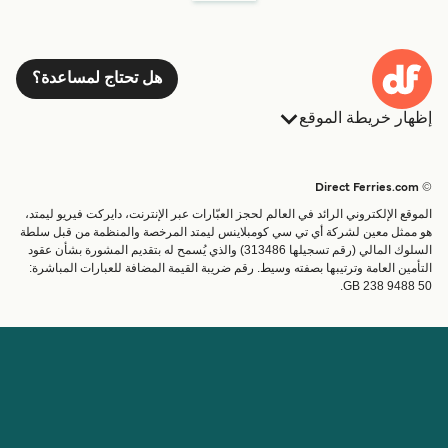
هل تحتاج لمساعدة؟
إظهار خريطة الموقع
العبارات
الحجوزات
البلدان
الإقامة
© Direct Ferries.com
خدمات الزبائن
العبارات
الموقع الإلكتروني الرائد في العالم لحجز العبّارات عبر الإنترنت، دايركت فيريو ليمتد،
الباحث عن الرحلات والموانئ
شحن
هو ممثل معين لشركة أي تي سي كومبلاينس ليمتد المرخصة والمنظمة من قبل سلطة
السلوك المالي (رقم تسجيلها 313486) والذي يُسمح له بتقديم المشورة بشأن عقود
تذاكر العبّارة
عبارة صغيرة
التأمين العامة وترتيبها بصفته وسيط. رقم ضريبة القيمة المضافة للعبارات المباشرة:
القطار والعبارة
GB 238 9488 50.
الحساب
مساعدة & دعم
إدارة حجزي
المساعدة
تأكيد الحجز
عن Direct Ferries
اعمل معنا