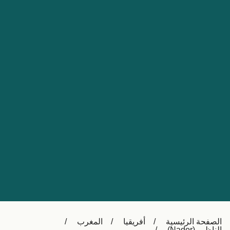
Nederland
Slovensko
Australia
Česká republika
New Zealand
España
日本
France
Ireland
Sverige
中国
Danmark
UK
Türkiye
Italia
Österreich (DE)
Canada
Canada (FR)
Ελλάδα
België (NL)
الصفحة الرئيسية
أفريقيا
المغرب
Polska
Belgique (FR)
الناظور (Nador)