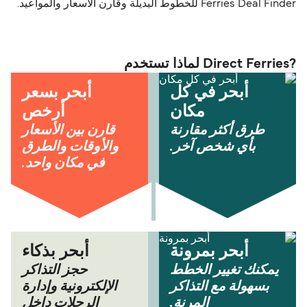
Ferries Deal Finder للخطوط البديلة وقارن الأسعار والمواعيد.
?Direct Ferries لماذا تستخدم
أبحر في كل
أبحر بسعر
مكان
أرخص
طرق أكثر مقارنة
قارن بين الأسعار
بأي شخص آخر.
والأوقات والطرق
في مكان واحد.
أبحر بمرونة
أبحر بذكاء
يمكنك تغيير الخطط
حجز التذاكر
بسهولة مع التذاكر
الإلكترونية وإدارة
المرنة.
الرحلات داخل