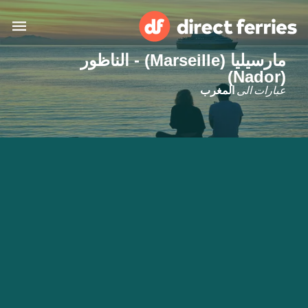
مارسيليا (Marseille) - الناظور
(Nador)
البلدان
عبارات الى
المغرب
تذاكر العبّارة
الباحث عن الرحلات والموانئ
الإقامة
العبارات
العربية
حسابي
المغرب
United States
خدمات الزبائن
Россия
Suisse (FR)
Catalan
Portugal
Suomi
대한민국