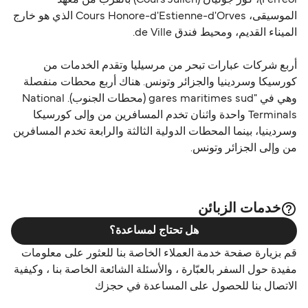
Ferreol)، كور جوليان (Cours Julien) بالقرب من معهد
الموسيقى، Cours Honore-d'Estienne-d'Orves الذي هو خارج
الميناء القديم، ومحيط فندق de Ville.
أربع شركات عبارات تبحر من مرسيليا وتقدم الخدمات من
كورسيكا وسردينيا والجزائر وتونس. هناك أربع محطات منفصلة
وهي في "gares maritimes sud (محطات الجنوب). National
Terminals واحدة واثنان تخدم المسافرين من وإلى كورسيكا
وسردينيا، بينما المحطات الدولية الثالثة والرابعة تخدم المسافرين
من وإلى الجزائر وتونس.
خدمات الزبائن
هل تحتاج لمساعدة؟
قم بزيارة صفحة خدمة العملاء الخاصة بنا للعثور على معلومات
مفيدة حول السفر بالعبّارة ، والأسئلة الشائعة الخاصة بنا ، وكيفية
الاتصال بنا للحصول على المساعدة في حجزك