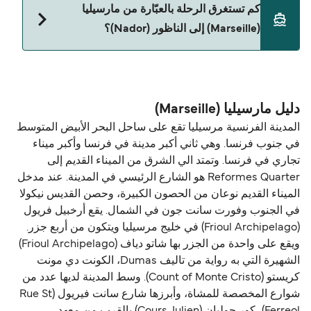
كم تستغرق الرحلة بالعبّارة من مارسيليا
(Marseille) إلى الناظور (Nador)؟
حالياً هذا الخط غير متوفر. تفضل بزيارة Direct Ferries
Deal Finder للبحث عن بدائل.
دليل مارسيليا (Marseille)
المدينة الفرنسية مرسيليا تقع على ساحل البحر الأبيض المتوسط ​​
في جنوب فرنسا. وهي ثاني أكبر مدينة في فرنسا وأكبر ميناء
تجاري في فرنسا. وتمتد الي الشرق من الميناء القديم إلى
Reformes Quarter هو الشارع الرئيسي في المدينة. عند مدخل
الميناء القديم نوعان من الحصون الكبيرة، وحصن القديس نيكولا
في الجنوب وفورت سانت جون في الشمال. يقع أرخبيل فريول
(Frioul Archipelago) في خليج مرسيليا ويتكون من أربع جزر.
ويقع على واحدة من الجزر بها شاتو دياف (Frioul Archipelago)
الشهيرة التي به رواية من تاليف Dumas، الكونت دي مونت
كريستو (Count of Monte Cristo). وسط المدينة لديها عدد من
شوارع المخصصة للمشاة، وأبرزها شارع سانت فيريول (Rue St