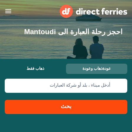
احجز رحلة العبارة الى Mantoudi
البلدان
تذاكر العبّارة
الباحث عن الرحلات والموانئ
الإقامة
العبارات
عودةذهاب وعودة
ذهاب فقط
العربية
أدخل ميناء ، بلد أو شركة العبارات
حسابي
المغرب
United States
خدمات الزبائن
Россия
Suisse (FR)
بحث
Catalan
Portugal
Suomi
대한민국