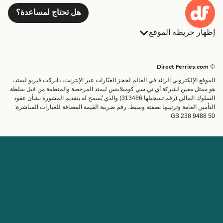
هل تحتاج لمساعدة؟
إظهار خريطة الموقع
العبارات
الحجوزات
البلدان
الإقامة
© Direct Ferries.com
خدمات الزبائن
العبارات
الموقع الإلكتروني الرائد في العالم لحجز العبّارات عبر الإنترنت، دايركت فيريو ليمتد،
الباحث عن الرحلات والموانئ
شحن
هو ممثل معين لشركة أي تي سي كومبلاينس ليمتد المرخصة والمنظمة من قبل سلطة
السلوك المالي (رقم تسجيلها 313486) والذي يُسمح له بتقديم المشورة بشأن عقود
تذاكر العبّارة
عبارة صغيرة
التأمين العامة وترتيبها بصفته وسيط. رقم ضريبة القيمة المضافة للعبارات المباشرة:
القطار والعبارة
GB 238 9488 50.
الحساب
مساعدة & دعم
إدارة حجزي
المساعدة
تأكيد الحجز
عن Direct Ferries
اعمل معنا
المواقع الدولية
الشريك التجاري
عن الشركة
برنامج الشريك التجاري