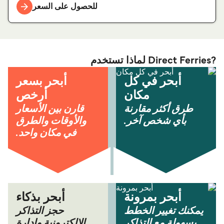
للحصول على السعر
?Direct Ferries لماذا تستخدم
أبحر في كل
أبحر بسعر
مكان
أرخص
طرق أكثر مقارنة
قارن بين الأسعار
بأي شخص آخر.
والأوقات والطرق
في مكان واحد.
أبحر بمرونة
أبحر بذكاء
يمكنك تغيير الخطط
حجز التذاكر
بسهولة مع التذاكر
الإلكترونية وإدارة