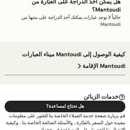
هل يمكن أخذ الدراجة على العبّارة من
Mantoudi؟
حالياً لا توجد عبارات يمكنك أخذ الدراجة على متنها من
Mantoudi.
كيفية الوصول إلى Mantoudi ميناء العبارات
Mantoudi الإقامة
إذا كنت ترغب في قضاء ليلة في أو بالقرب من Mantoudi ميناء
العبارة قبل أو بعد رحلتك أو إذا كنت تبحث عن أماكن السكن
لإقامتك بالكامل، يرجى زيارة موقعنا على
Mantoudi الإقامة
الصفحة للحصول على أفضل الأسعار للإقامة واحدة من أكبر
خدمات الزبائن
الخيارات على الإنترنت!
هل تحتاج لمساعدة؟
قم بزيارة صفحة خدمة العملاء الخاصة بنا للعثور على معلومات
مفيدة حول السفر بالعبّارة ، والأسئلة الشائعة الخاصة بنا ، وكيفية
الاتصال بنا للحصول على المساعدة في حجزك