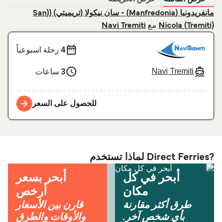
مانفريدونيا (Manfredonia) - سان نيكولا (تريميتي) ((San
مع
Navi Tremiti
Nicola (Tremiti)
4
رحلة اسبوعياً
Navi Tremiti
3
ساعات
للحصول على السعر
?Direct Ferries لماذا تستخدم
أبحر في كل
أبحر بسعر
مكان
أرخص
طرق أكثر مقارنة
قارن بين الأسعار
بأي شخص آخر.
والأوقات والطرق