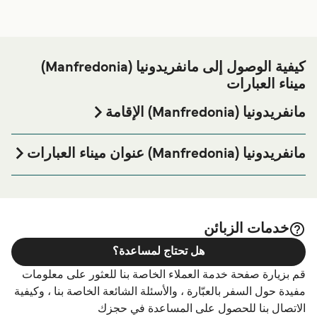
كيفية الوصول إلى مانفريدونيا (Manfredonia)
ميناء العبارات
مانفريدونيا (Manfredonia) الإقامة
إذا كنت ترغب في قضاء ليلة في أو بالقرب من مانفريدونيا
(Manfredonia) ميناء العبارة قبل أو بعد رحلتك أو إذا كنت تبحث
مانفريدونيا (Manfredonia) عنوان ميناء العبارات
عن أماكن السكن لإقامتك بالكامل، يرجى زيارة موقعنا على
Molo di Ponente del Porto di Manfredonia, 71043
الصفحة للحصول على أفضل
مانفريدونيا (Manfredonia) الإقامة
Manfredonia, Italy
الأسعار للإقامة واحدة من أكبر الخيارات على الإنترنت!
خدمات الزبائن
هل تحتاج لمساعدة؟
قم بزيارة صفحة خدمة العملاء الخاصة بنا للعثور على معلومات
مفيدة حول السفر بالعبّارة ، والأسئلة الشائعة الخاصة بنا ، وكيفية
الاتصال بنا للحصول على المساعدة في حجزك