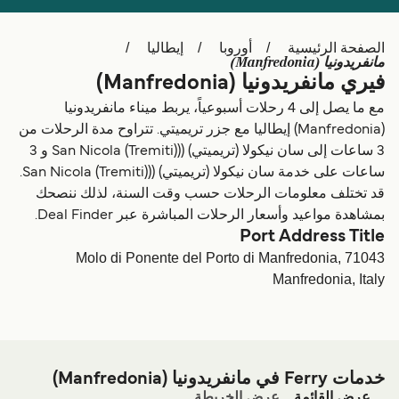
Schweiz (DE)
Deutschland
الصفحة الرئيسية
أوروبا
إيطاليا
Україна
Norge
مانفريدونيا (Manfredonia)
فيري مانفريدونيا (Manfredonia)
Maroc (FR)
Indonesia
مع ما يصل إلى 4 رحلات أسبوعياً، يربط ميناء مانفريدونيا
(Manfredonia) إيطاليا مع جزر تريميتي. تتراوح مدة الرحلات من
3 ساعات إلى سان نيكولا (تريميتي) ((San Nicola (Tremiti) و 3
ساعات على خدمة سان نيكولا (تريميتي) ((San Nicola (Tremiti).
قد تختلف معلومات الرحلات حسب وقت السنة، لذلك ننصحك
بمشاهدة مواعيد وأسعار الرحلات المباشرة عبر Deal Finder.
Port Address Title
Molo di Ponente del Porto di Manfredonia, 71043
Manfredonia, Italy
خدمات Ferry في مانفريدونيا (Manfredonia)
عرض القائمة
عرض الخريطة