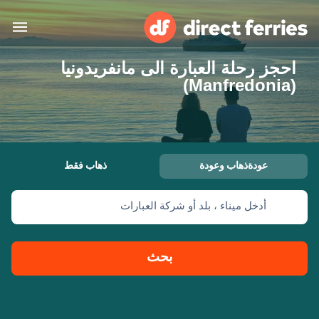
احجز رحلة العبارة الى مانفريدونيا
البلدان
(Manfredonia)
تذاكر العبّارة
الباحث عن الرحلات والموانئ
الإقامة
العبارات
عودةذهاب وعودة
ذهاب فقط
العربية
أدخل ميناء ، بلد أو شركة العبارات
حسابي
المغرب
United States
خدمات الزبائن
Россия
Suisse (FR)
بحث
Catalan
Portugal
Suomi
대한민국