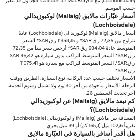
(Lochboisdale) مع Caledonian MacBrayne. الجداول قد تتغير
حسب الموسم.
أسعار عبّارات مالايق (Mallaig) لوكبوزيدالي
(Lochboisdale)
أسعار مالايق (Mallaig) لوكبوزيدالي (Lochboisdale) عادةً
تتراوح بين 72٫35 ر.ق.‏SAR* و 1٬358٫15 ر.ق.‏SAR*. السعر
المتوسط عادةً 934٫04 ر.ق.‏SAR*. أرخص سعر يبدأ من 72٫35
ر.ق.‏SAR*. السعر المتوسط للراكب بدون سيارة هو SAR146٫42
ر.ق.‏SAR*. السعر المتوسط للراكب مع سيارة هو 1٬075٫41
ر.ق.‏SAR*.
الأسعار تختلف حسب عدد الركاب، نوع السيارة، الطريق ووقت
الرحلة. الأسعار مأخوذة من آخر 30 يوم ولا تشمل رسوم الخدمة،
آخر تحديث أغسطس 26.
كم تبعد مالايق (Mallaig) عن لوكبوزيدالي
(Lochboisdale)؟
المسافة بين مالايق (Mallaig) و لوكبوزيدالي (Lochboisdale)
تقريباً 102٫6 ميل (165٫1 كم) أو 89 ميل بحري.
هل أقدر أسافر بالسيارة في العبّارة مالايق