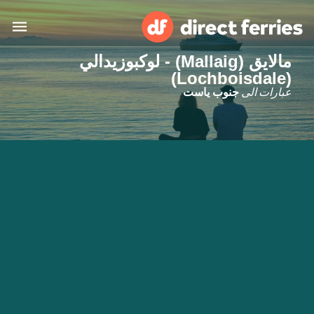
مالايق (Mallaig) - لوكبوزيدالي
(Lochboisdale)
البلدان
عبارات الى
جنوب ياست
تذاكر العبّارة
الباحث عن الرحلات والموانئ
الإقامة
العبارات
العربية
حسابي
المغرب
United States
خدمات الزبائن
Россия
Suisse (FR)
Catalan
Portugal
Suomi
대한민국