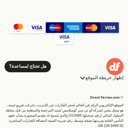
هل تحتاج لمساعدة؟
إظهار خريطة الموقع
العبارات
الحجوزات
البلدان
الإقامة
© Direct Ferries.com
خدمات الزبائن
العبارات
الموقع الإلكتروني الرائد في العالم لحجز العبّارات عبر الإنترنت، دايركت فيريو ليمتد،
الباحث عن الرحلات والموانئ
شحن
هو ممثل معين لشركة أي تي سي كومبلاينس ليمتد المرخصة والمنظمة من قبل سلطة
السلوك المالي (رقم تسجيلها 313486) والذي يُسمح له بتقديم المشورة بشأن عقود
تذاكر العبّارة
عبارة صغيرة
التأمين العامة وترتيبها بصفته وسيط. رقم ضريبة القيمة المضافة للعبارات المباشرة:
القطار والعبارة
GB 238 9488 50.