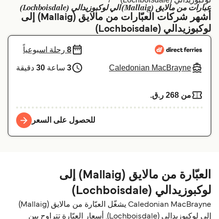
عبارات من مالايق (Mallaig) الي لوكبوزيدالي (Lochboisdale)
Schweiz (DE)
Deutschland
أشهر شركات العبّارات من مالايق (Mallaig) إلى
لوكبوزيدالي (Lochboisdale)
Україна
Norge
8
رحلة اسبوعياً
Maroc (FR)
Indonesia
Caledonian MacBrayne
3
ساعة
30
دقيقة
من 268 ر.ق.‏
للحصول على السعر
العبّارة من مالايق (Mallaig) إلى
لوكبوزيدالي (Lochboisdale)
Caledonian MacBrayne يشغّل العبّارة من مالايق (Mallaig)
إلى لوكبوزيدالي (Lochboisdale). أسعار العبّارة تتراوح بين