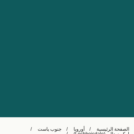
Nederland
Slovensko
Australia
Česká republika
New Zealand
España
日本
France
Ireland
Sverige
中国
Danmark
UK
Türkiye
Italia
Österreich (DE)
Canada
Canada (FR)
Ελλάδα
België (NL)
الصفحة الرئيسية
أوروبا
جنوب ياست
Polska
Belgique (FR)
لوكبوزيدالي (Lochboisdale)