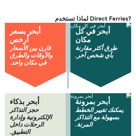
?Direct Ferries لماذا تستخدم
أبحر في كل
أبحر بسعر
مكان
أرخص
طرق أكثر مقارنة
قارن بين الأسعار
بأي شخص آخر.
والأوقات والطرق
في مكان واحد.
أبحر بمرونة
أبحر بذكاء
يمكنك تغيير الخطط
حجز التذاكر
بسهولة مع التذاكر
الإلكترونية وإدارة
المرنة.
الرحلات داخل
التطبيق.