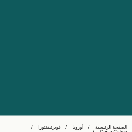
Nederland
Slovensko
Australia
Česká republika
New Zealand
España
日本
France
Ireland
Sverige
中国
Danmark
UK
Türkiye
Italia
Österreich (DE)
Canada
Canada (FR)
Ελλάδα
België (NL)
الصفحة الرئيسية
أوروبا
فويرتيفنتورا
Polska
Belgique (FR)
Costa Calma