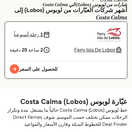
عبارات من لوبوس (Lobos) الي Costa Calma
Schweiz (DE)
Deutschland
أشهر شركات العبّارات من لوبوس (Lobos) إلى
Costa Calma
Україна
Norge
Maroc (FR)
Indonesia
1
رحلة أسبوعياً
Ferry Isla De Lobos
2
ساعة
20
دقيقة
للحصول على السعر
عبّارة لوبوس (Lobos) Costa Calma
خط لوبوس (Lobos) Costa Calma حالياً ما يشتغل. مدة وتكرار
الرحلات ممكن تختلف حسب الموسم. شوف Direct Ferries
Deal Finder للخطوط البديلة وقارن الأسعار والمواعيد.