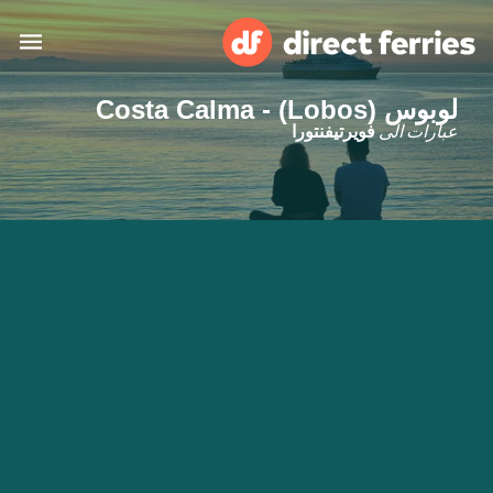
لوبوس (Lobos) - Costa Calma
البلدان
عبارات الى
فويرتيفنتورا
تذاكر العبّارة
الباحث عن الرحلات والموانئ
الإقامة
العبارات
العربية
حسابي
المغرب
United States
خدمات الزبائن
Россия
Suisse (FR)
Catalan
Portugal
Suomi
대한민국