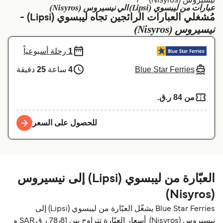
عبارات من ليبسوي (Lipsi) الي نيسيروس (Nisyros)
Schweiz (DE)
Deutschland
مُشغلي العبارات الرائجين تجاه ليبسوي (Lipsi) -
نيسيروس (Nisyros)
Україна
Norge
1
رحلة أسبوعياً
Maroc (FR)
Indonesia
Blue Star Ferries
4
ساعة
25
دقيقة
من 84 ر.ق.‏
للحصول على السعر
العبّارة من ليبسوي (Lipsi) إلى نيسيروس
(Nisyros)
Blue Star Ferries يشغّل العبّارة من ليبسوي (Lipsi) إلى
نيسيروس (Nisyros). أسعار العبّارة تتراوح بين 78٫81 ر.ق.‏SAR و