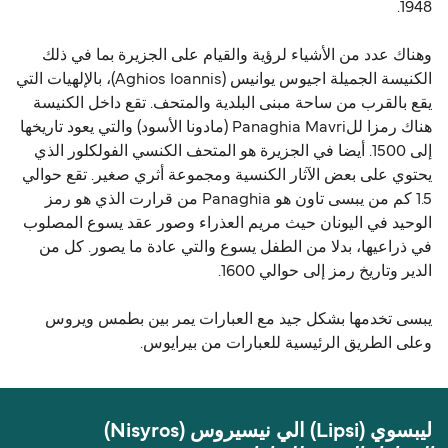
1948.
وهناك عدد من الأشياء لرؤية والقيام على الجزيرة بما في ذلك
الكنيسة الجميلة اجيوس يوانيس (Aghios Ioannis)، بالإلهيات التي
يقع بالقرب من ساحة مبنى البلدية والمتحف. تقع داخل الكنيسة
هناك رمزا للPanaghia Mavri (مادونا الأسود) والتي يعود تاريخها
إلى 1500. أيضا في الجزيرة هو المتحف الكنسي الفولكلور الذي
يحتوي على بعض الآثار الكنسية ومجموعة أثري صغير. تقع حوالي
1.5 كم من يبسى تاون هو Panaghia من قرارت الذي هو رمز
الوحيد في اليونان حيث مريم العذراء وصور عقد يسوع المصلوب
في ذراعيها، بدلا من الطفل يسوع والتي عادة ما يصور. كل من
الدير وتاريخ رمز إلى حوالي 1600.
يبسى تخدمها بشكل جيد مع العبارات يمر بين بطمس ويروس
وعلى الطريق الرئيسية للعبارات من بيرايوس.
ليبسوي (Lipsi) الي نيسيروس (Nisyros)