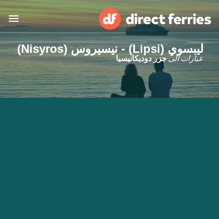
ليبسوي (Lipsi) - نيسيروس (Nisyros)
البلدان
عبارات الى
جزر دوديكانيسيا
تذاكر العبّارة
الباحث عن الرحلات والموانئ
الإقامة
العبارات
العربية
حسابي
المغرب
United States
خدمات الزبائن
Россия
Suisse (FR)
Catalan
Portugal
Suomi
대한민국