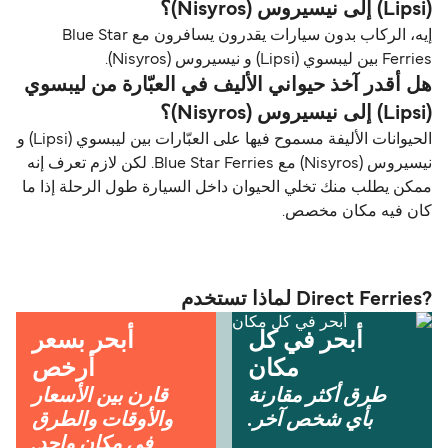
(Lipsi) إلى نيسيروس (Nisyros)؟
إيه، الركاب بدون سيارات يقدرون يسافرون مع Blue Star
Ferries بين ليبسوي (Lipsi) و نيسيروس (Nisyros).
هل أقدر آخذ حيواني الأليف في العبّارة من ليبسوي
(Lipsi) إلى نيسيروس (Nisyros)؟
الحيوانات الأليفة مسموح فيها على العبّارات بين ليبسوي (Lipsi) و
نيسيروس (Nisyros) مع Blue Star Ferries. لكن لازم تعرف إنه
ممكن يطلب منك تخلي الحيوان داخل السيارة طول الرحلة إذا ما
كان فيه مكان مخصص.
?Direct Ferries لماذا تستخدم
أبحر في كل
أبحر بسعر
مكان
أرخص
طرق أكثر مقارنة
قارن بين الأسعار
بأي شخص آخر.
والأوقات والطرق
في مكان واحد.