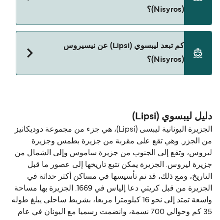
Blue Star Ferries
(Nisyros)؟
نعم، الحيوانات الأليفة مسموح بها على العبّارة. قد تحتاج
كم تبعد ليبسوي (Lipsi) عن نيسيروس
إلى جواز سفر للحيوان. يرجى مراجعة تعليمات شركات
(Nisyros)؟
العبّارات بخصوص الحيوانات. حالياً يمكنك أخذ حيواناتك
الأليفة على العبّارة مع:
المسافة بين ليبسوي (Lipsi) و نيسيروس (Nisyros) هي
Blue Star Ferries
43 ميل بحري.
دليل ليبسوي (Lipsi)
الجزيرة اليونانية ليبسى (Lipsi)، هي جزء من مجموعة دوديكانيز
من الجزر. وهي تقع على مقربة من جزيرة بطمس وجزيرة
ليروس، وتقع إلى الجنوب من جزيرة ساموس وإلى الشمال من
جزيرة ليروس. الجزيرة يمكن تتبع تاريخها إلى عصور ما قبل
التاريخ، ومع ذلك، قد تم تأسيسها في مساكن أكثر حداثة في
الجزيرة من قبل كريتي دعا إلياس في 1669. الجزيرة بها مساحة
واسعة تمتد إلى نحو 16 كيلومترا مربعا، بشريط ساحلي يبلغ طوله
35 كم وحوالي 700 نسمة، وانضمت رسميا مع اليونان في عام