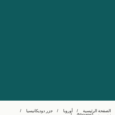
Nederland
Slovensko
Australia
Česká republika
New Zealand
España
日本
France
Ireland
Sverige
中国
Danmark
UK
Türkiye
Italia
Österreich (DE)
Canada
Canada (FR)
Ελλάδα
België (NL)
الصفحة الرئيسية
أوروبا
جزر دوديكانيسيا
Polska
Belgique (FR)
نيسيروس (Nisyros)