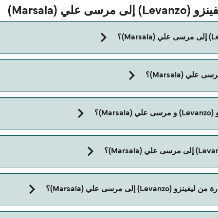
ي (Marsala)
مدة الرحلة بالعبّارة من ليفينزو (Levanzo) إلى مرسى علي (Marsala) تقريباً 1 السا
M)؟
لى مرسى علي (Marsala)؟