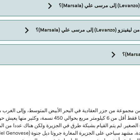
؟
Mars).
رسى علي (Marsala)؟
تاج إلى جواز سفر للحيوان. يرجى مراجعة تعليمات شركات العبّارات بخصوص
ة الصغيرة ليفانزو (Levanzo) هي واحدة من مجموعة من جزر العقادية في البحر الأبيض المتو
العقادية ليفانزو هي الأصغر (فافيجنانا هي الأكبر)، مساحتها فق
لصغير. لم يتم القيام بشبكة طرق في الجزيرة ولكن هناك عددا من الم