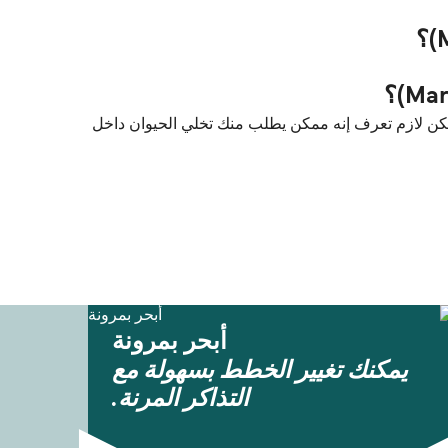
نات الأليفة مسموح فيها على العبّارات بين ليفينزو (Levanzo) و مرسى علي (Marsala) مع Liberty Lines Fast Ferries. لكن لازم تعرف إنه ممكن يطلب منك تخلي الحيوان داخل
أبحر بمرونة
يمكنك تغيير الخطط بسهولة مع
التذاكر المرنة.