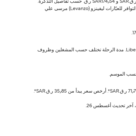
Liberty Lines Fast Ferries يشغّل العبّارة من ليفينزو (Levanzo) إلى مرسى علي (Marsala). أسعار العبّارة تتراوح بين 35٫85 ر.ق.‏SAR و SAR174٫54 ر.ق.‏ حسب تفاصيل التذكرة.
الأسعار ما تشمل رسوم الخدمة. الجداول تختلف حسب الموسم، استخدم Direct Ferries Deal Finder للحصول على الأسعار والتوافر للعبّارات ليفينزو (Levanzo) مرسى علي
رحلة ليفينزو (Levanzo) مرسى علي (Marsala) تستغرق تقريباً 1 ساعة. أسرع رحلة تقريباً 50 دقايق مع Liberty Lines Fast Ferries. مدة الرحلة تختلف حسب المشغلين وظروف
أسعار ليفينزو (Levanzo) مرسى علي (Marsala) عادةً تتراوح بين 35٫85 ر.ق.‏SAR* و 174٫54 ر.ق.‏SAR*. السعر المتوسط عادةً 71٫74 ر.ق.‏SAR*. أرخص سعر يبدأ من 35٫85 ر.ق.‏SAR*.