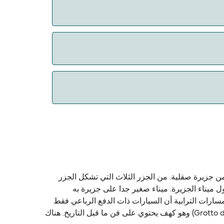
 الحيوانات. حالياً يمكنك أخذ حيواناتك الأليفة
سط، وإلى الغرب من جزيرة صقلية. من الجزر الثلاث التي تشكل الجزر
ط أقل من 6 كيلومتر مربع بحوالي 450 نسمة، وكثير منها يعيش حول ميناء الجزيرة. ميناء صغير جدا على جزيرة به
سارات الترابية أن السيارات ذات الدفع الرباعي فقط
والحمير هي قادرة على استخدامها. الرئيسية، وربما الوحيدة، مشهد سياحي على الجزيرة المغارة جروتا ديل جنوة (Grotto del Genovese) وهو كهف يحتوي على فن ما قبل التاريخ. هناك