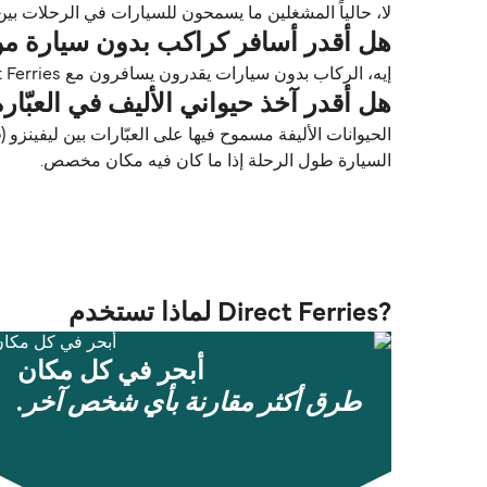
لا، حالياً المشغلين ما يسمحون للسيارات في الرحلات بين ليفينزو (Levanzo) و مرسى ع
هل أقدر أسافر كراكب بدون سيارة من ليفينزو (Levanzo) إلى مرس
إيه، الركاب بدون سيارات يقدرون يسافرون مع Liberty Lines Fast Ferries بين ليفينزو (Levanzo) و مرسى علي (Marsala).
هل أقدر آخذ حيواني الأليف في العبّارة من ليفينزو (Levanzo) إل
السيارة طول الرحلة إذا ما كان فيه مكان مخصص.
?Direct Ferries لماذا تستخدم
أبحر في كل مكان
طرق أكثر مقارنة بأي شخص آخر.