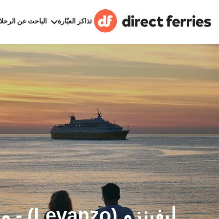
تذاكر العبّارة
الباحث عن الرحلا
ليفينزو (