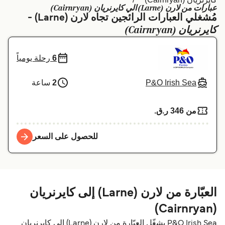
عبارات من لارن (Larne) الي كايرنريان (Cairnryan)
Schweiz (DE)
Deutschland
مُشغلي العبارات الرائجين تجاه لارن (Larne) -
كايرنريان (Cairnryan)
Україна
Norge
Maroc (FR)
Indonesia
6
رحلة يومياً
P&O Irish Sea
2
ساعة
من 346 ر.ق.‏
للحصول على السعر
العبّارة من لارن (Larne) إلى كايرنريان
(Cairnryan)
P&O Irish Sea يشغّل العبّارة من لارن (Larne) إلى كايرنريان