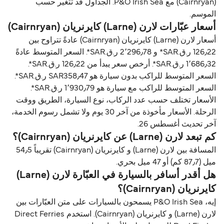
(Cairnryan) مع P&O Irish Sea. الجداول قد تتغير حسب
الموسم.
أسعار عبّارات لارن (Larne) كايرنريان (Cairnryan)
أسعار لارن (Larne) كايرنريان (Cairnryan) عادةً تتراوح بين
126٫22 ر.ق.‏SAR* و 2٬296٫78 ر.ق.‏SAR*. السعر المتوسط عادةً
1٬686٫32 ر.ق.‏SAR*. أرخص سعر يبدأ من 126٫22 ر.ق.‏SAR*.
السعر المتوسط للراكب بدون سيارة هو SAR358٫47 ر.ق.‏SAR*.
السعر المتوسط للراكب مع سيارة هو 1٬930٫79 ر.ق.‏SAR*.
الأسعار تختلف حسب عدد الركاب، نوع السيارة، الطريق ووقت
الرحلة. الأسعار مأخوذة من آخر 30 يوم ولا تشمل رسوم الخدمة،
آخر تحديث أغسطس 26.
كم تبعد لارن (Larne) عن كايرنريان (Cairnryan)؟
المسافة بين لارن (Larne) و كايرنريان (Cairnryan) تقريباً 54٫5
ميل (87٫7 كم) أو 47 ميل بحري.
هل أقدر أسافر بالسيارة في العبّارة لارن (Larne)
كايرنريان (Cairnryan)؟
إيه، P&O Irish Sea يسمحون بالسيارات على متن العبّارات بين
لارن (Larne) و كايرنريان (Cairnryan). استخدم Direct Ferries