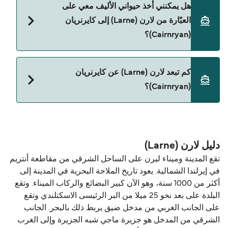
هل يمكنني أخذ حيواني الأليف معي على
(Larne) إلى كايرنريان (Cairnryan) مع:
العبّارة من لارن (Larne) إلى كايرنريان
P&O Irish Sea
(Cairnryan)؟
نعم، الحيوانات الأليفة مسموح بها على العبّارة. قد تحتاج
كم تبعد لارن (Larne) عن كايرنريان
إلى جواز سفر للحيوان. يرجى مراجعة تعليمات شركات
(Cairnryan)؟
العبّارات بخصوص الحيوانات. حالياً يمكنك أخذ حيواناتك
الأليفة على العبّارة مع:
المسافة بين لارن (Larne) و كايرنريان (Cairnryan) هي
P&O Irish Sea
47 ميل بحري.
دليل لارن (Larne)
تقع المدينة وميناء ليرن على الساحل الشرقي من مقاطعة أنتريم
في إيرلندا الشمالية. يعود تاريخ الملاحة البحرية في المدينة إلى
أكثر من 1000 سنة، وهو الآن كبير البضائع والركاب الميناء. وتقع
البلدة على بعد نحو 25 ميلا من البر الرئيسى الاسكتلندي وتقع
على الجانب الغربي من مدخل ضيق يربط ذلك بالبحر. الجانب
الشرقي من المدخل هو جزيرة ماجي شبه الجزيرة وإلى الغرب