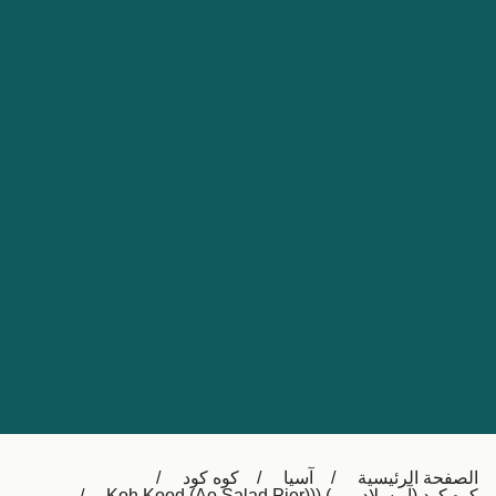
Nederland
Slovensko
Australia
Česká republika
New Zealand
España
日本
France
Ireland
Sverige
中国
Danmark
UK
Türkiye
Italia
Österreich (DE)
Canada
Canada (FR)
Ελλάδα
België (NL)
الصفحة الرئيسية
آسيا
كوه كود
Polska
Belgique (FR)
كوه كود (آو سلاد بيير) ((Koh Kood (Ao Salad Pier)