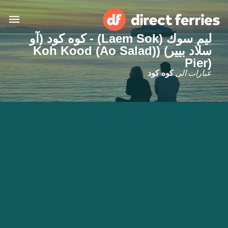
ليم سوك (Laem Sok) - كوه كود (آو
سلاد بيير) ((Koh Kood (Ao Salad
البلدان
Pier)
عبارات الى
كوه كود
تذاكر العبّارة
الباحث عن الرحلات والموانئ
الإقامة
العبارات
العربية
حسابي
المغرب
United States
خدمات الزبائن
Россия
Suisse (FR)
Catalan
Portugal
Suomi
대한민국