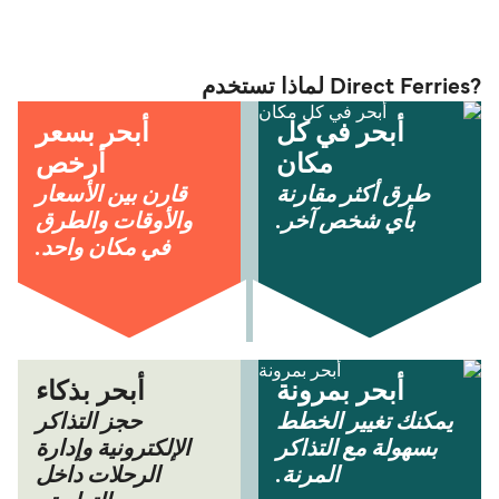
?Direct Ferries لماذا تستخدم
أبحر في كل
أبحر بسعر
مكان
أرخص
طرق أكثر مقارنة
قارن بين الأسعار
بأي شخص آخر.
والأوقات والطرق
في مكان واحد.
أبحر بمرونة
أبحر بذكاء
يمكنك تغيير الخطط
حجز التذاكر
بسهولة مع التذاكر
الإلكترونية وإدارة
المرنة.
الرحلات داخل