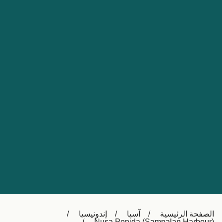
Nederland
Slovensko
Australia
Česká republika
New Zealand
España
日本
France
Ireland
Sverige
中国
Danmark
UK
Türkiye
Italia
Österreich (DE)
Canada
Canada (FR)
Ελλάδα
België (NL)
الصفحة الرئيسية
آسيا
إندونيسيا
Polska
Belgique (FR)
Nusa Penida (Sampalan Harbour)