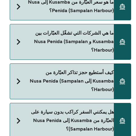
ما هو سعر العبّارة من Kusamba إلى Nusa
(Sampalan Harbour) تقريباً 20 دقائق. مدة الإبحار
Penida (Sampalan Harbour)؟
ممكن تختلف حسب الموسم والشركة، لذلك ننصحك
بمراجعة الأوقات المباشرة باستخدام Direct Ferries
Deal Finder.
سعر العبّارة من Kusamba إلى Nusa Penida
ما هي الشركات التي تشغّل العبّارات بين
(Sampalan Harbour) يختلف حسب الموسم. متوسط
Kusamba و Nusa Penida (Sampalan
سعر الرحلة هو 93٫10 ر.ق.‏SAR. السعر لا يشمل رسوم
Harbour)؟
الحجز.
The Angkal Fast Cruise هي المشغّل الرئيسي للعبّارة
كيف أستطيع حجز تذاكر العبّارة من
من Kusamba إلى Nusa Penida (Sampalan
Kusamba إلى Nusa Penida (Sampalan
Harbour).
Harbour)؟
يمكنك الحجز عبر Direct Ferries Deal Finder ومراجعة
هل يمكنني السفر كراكب بدون سيارة على
صفحة العروض لمعرفة أحدث التخفيضات.
العبّارة من Kusamba إلى Nusa Penida
(Sampalan Harbour)؟