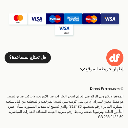
هل تحتاج لمساعدة؟
إظهار خريطة الموقع
العبارات
الحجوزات
البلدان
الإقامة
© Direct Ferries.com
خدمات الزبائن
العبارات
الموقع الإلكتروني الرائد في العالم لحجز العبّارات عبر الإنترنت، دايركت فيريو ليمتد،
الباحث عن الرحلات والموانئ
شحن
هو ممثل معين لشركة أي تي سي كومبلاينس ليمتد المرخصة والمنظمة من قبل سلطة
السلوك المالي (رقم تسجيلها 313486) والذي يُسمح له بتقديم المشورة بشأن عقود
تذاكر العبّارة
عبارة صغيرة
التأمين العامة وترتيبها بصفته وسيط. رقم ضريبة القيمة المضافة للعبارات المباشرة:
القطار والعبارة
GB 238 9488 50.