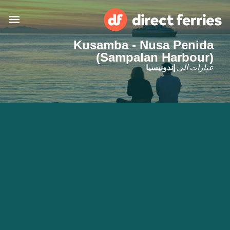
Kusamba - Nusa Penida
البلدان
(Sampalan Harbour)
عبارات الى
إندونيسيا
تذاكر العبّارة
الباحث عن الرحلات والموانئ
الإقامة
العبارات
العربية
حسابي
المغرب
United States
خدمات الزبائن
Россия
Suisse (FR)
Catalan
Portugal
Suomi
대한민국