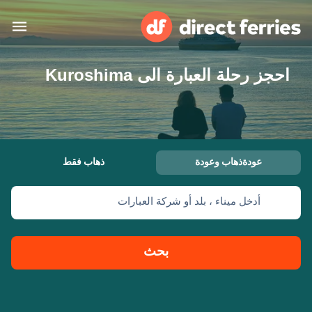
احجز رحلة العبارة الى Kuroshima
البلدان
تذاكر العبّارة
الباحث عن الرحلات والموانئ
الإقامة
العبارات
عودةذهاب وعودة
ذهاب فقط
العربية
أدخل ميناء ، بلد أو شركة العبارات
حسابي
المغرب
United States
خدمات الزبائن
Россия
Suisse (FR)
بحث
Catalan
Portugal
Suomi
대한민국