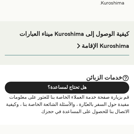
Kuroshima.
كيفية الوصول إلى Kuroshima ميناء العبارات
Kuroshima الإقامة
إذا كنت ترغب في قضاء ليلة في أو بالقرب من Kuroshima ميناء
العبارة قبل أو بعد رحلتك أو إذا كنت تبحث عن أماكن السكن
لإقامتك بالكامل، يرجى زيارة موقعنا على
Kuroshima الإقامة
الصفحة للحصول على أفضل الأسعار للإقامة واحدة من أكبر
خدمات الزبائن
الخيارات على الإنترنت!
هل تحتاج لمساعدة؟
قم بزيارة صفحة خدمة العملاء الخاصة بنا للعثور على معلومات
مفيدة حول السفر بالعبّارة ، والأسئلة الشائعة الخاصة بنا ، وكيفية
الاتصال بنا للحصول على المساعدة في حجزك