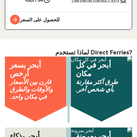
للحصول على السعر
?Direct Ferries لماذا تستخدم
أبحر في كل
أبحر بسعر
مكان
أرخص
طرق أكثر مقارنة
قارن بين الأسعار
بأي شخص آخر.
والأوقات والطرق
في مكان واحد.
أبحر بمرونة
أبحر بذكاء