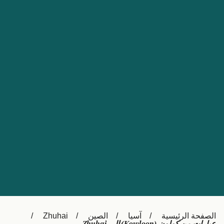
Nederland
Slovensko
Australia
Česká republika
New Zealand
España
日本
France
Ireland
Sverige
中国
Danmark
UK
Türkiye
Italia
Österreich (DE)
Canada
Canada (FR)
Ελλάδα
België (NL)
الصفحة الرئيسية
آسيا
الصين
Zhuhai
Polska
Belgique (FR)