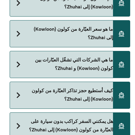
(Kowloon) إلى Zhuhai؟
مدة الرحلة بالعبّارة من كولون (Kowloon) إلى Zhuhai
ما هو سعر العبّارة من كولون (Kowloon)
تقريباً 1 الساعة 10 دقائق. مدة الإبحار ممكن تختلف حسب
إلى Zhuhai؟
الموسم والشركة، لذلك ننصحك بمراجعة الأوقات
المباشرة باستخدام Direct Ferries Deal Finder.
سعر العبّارة من كولون (Kowloon) إلى Zhuhai يختلف
ما هي الشركات التي تشغّل العبّارات بين
حسب الموسم. متوسط سعر الرحلة هو 131٫73 ر.ق.‏SAR.
كولون (Kowloon) و Zhuhai؟
السعر لا يشمل رسوم الحجز.
TurboJet هي المشغّل الرئيسي للعبّارة من كولون
كيف أستطيع حجز تذاكر العبّارة من كولون
(Kowloon) إلى Zhuhai.
(Kowloon) إلى Zhuhai؟
يمكنك الحجز عبر Direct Ferries Deal Finder ومراجعة
هل يمكنني السفر كراكب بدون سيارة على
صفحة العروض لمعرفة أحدث التخفيضات.
العبّارة من كولون (Kowloon) إلى Zhuhai؟