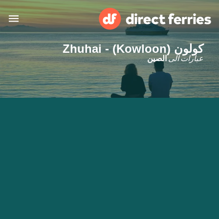
كولون (Kowloon) - Zhuhai
البلدان
عبارات الى
الصين
تذاكر العبّارة
الباحث عن الرحلات والموانئ
الإقامة
العبارات
العربية
حسابي
المغرب
United States
خدمات الزبائن
Россия
Suisse (FR)
Catalan
Portugal
Suomi
대한민국