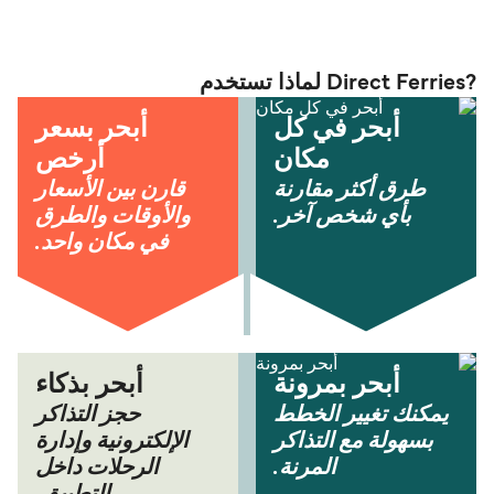
?Direct Ferries لماذا تستخدم
أبحر في كل
أبحر بسعر
مكان
أرخص
طرق أكثر مقارنة
قارن بين الأسعار
بأي شخص آخر.
والأوقات والطرق
في مكان واحد.
أبحر بمرونة
أبحر بذكاء
يمكنك تغيير الخطط
حجز التذاكر
بسهولة مع التذاكر
الإلكترونية وإدارة
المرنة.
الرحلات داخل
التطبيق.