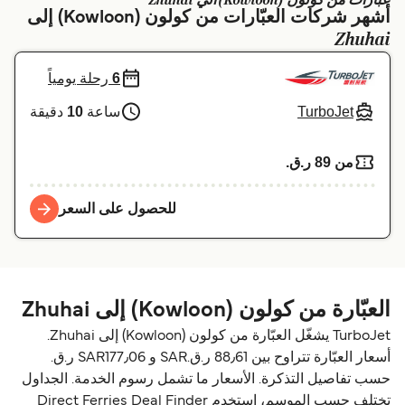
عبارات من كولون (Kowloon) الي Zhuhai
أشهر شركات العبّارات من كولون (Kowloon) إلى
Schweiz (DE)
Deutschland
Zhuhai
Україна
Norge
6
رحلة يومياً
Maroc (FR)
Indonesia
TurboJet
ساعة
10
دقيقة
من 89 ر.ق.‏
للحصول على السعر
العبّارة من كولون (Kowloon) إلى Zhuhai
TurboJet يشغّل العبّارة من كولون (Kowloon) إلى Zhuhai.
أسعار العبّارة تتراوح بين 88٫61 ر.ق.‏SAR و SAR177٫06 ر.ق.‏
حسب تفاصيل التذكرة. الأسعار ما تشمل رسوم الخدمة. الجداول
تختلف حسب الموسم، استخدم Direct Ferries Deal Finder