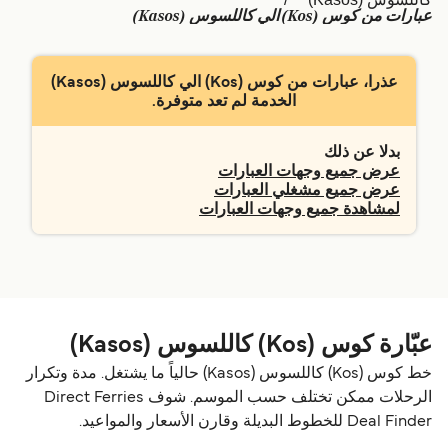
عبارات من كوس (Kos) الي كاللسوس (Kasos)
Schweiz (DE)
Deutschland
Україна
Norge
عذرا، عبارات من كوس (Kos) الي كاللسوس (Kasos)
الخدمة لم تعد متوفرة.
Maroc (FR)
Indonesia
بدلا عن ذلك
عرض جميع وجهات العبارات
عرض جميع مشغلي العبارات
لمشاهدة جميع وجهات العبارات
عبّارة كوس (Kos) كاللسوس (Kasos)
خط كوس (Kos) كاللسوس (Kasos) حالياً ما يشتغل. مدة وتكرار
الرحلات ممكن تختلف حسب الموسم. شوف Direct Ferries
Deal Finder للخطوط البديلة وقارن الأسعار والمواعيد.