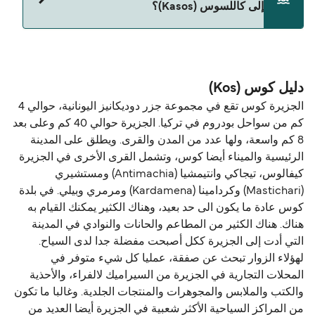
إلى كاللسوس (Kasos)؟
حالياً هذا الخط غير متوفر. تفضل بزيارة Direct Ferries
Deal Finder للبحث عن بدائل.
دليل كوس (Kos)
الجزيرة كوس تقع في مجموعة جزر دوديكانيز اليونانية، حوالي 4
كم من سواحل بودروم في تركيا. الجزيرة حوالي 40 كم وعلى بعد
8 كم واسعة، ولها عدد من المدن والقرى. ويطلق على المدينة
الرئيسية والميناء أيضا كوس، وتشمل القرى الأخرى في الجزيرة
كيفالوس، تيجاكي وانتيمشيا (Antimachia) ومستشيري
(Mastichari) وكردامينا (Kardamena) ومرمري وبيلي. في بلدة
كوس عادة ما يكون الى حد بعيد، وهناك الكثير يمكنك القيام به
هناك. هناك الكثير من المطاعم والحانات والنوادي في المدينة
التي أدت إلى الجزيرة ككل أصبحت مفضلة جدا لدى السياح.
لهؤلاء الزوار تبحث عن صفقة، عمليا كل شيء متوفر في
المحلات التجارية في الجزيرة من السيراميك لالفراء، والأحذية
والكتب والملابس والمجوهرات والمنتجات الجلدية. وغالبا ما تكون
من المراكز السياحية الأكثر شعبية في الجزيرة أيضا العديد من