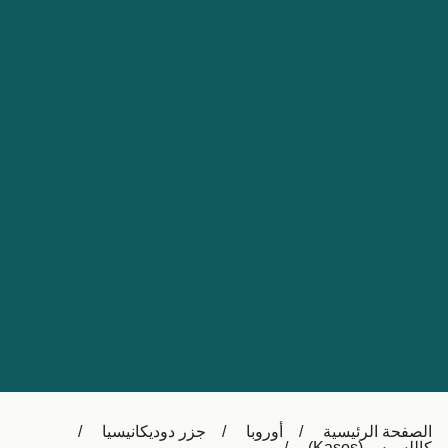
Nederland
Slovensko
Australia
Česká republika
New Zealand
España
日本
France
Ireland
Sverige
中国
Danmark
UK
Türkiye
Italia
Österreich (DE)
Canada
Canada (FR)
Ελλάδα
België (NL)
الصفحة الرئيسية
أوروبا
جزر دوديكانيسيا
Polska
Belgique (FR)
كاللسوس (Kasos)