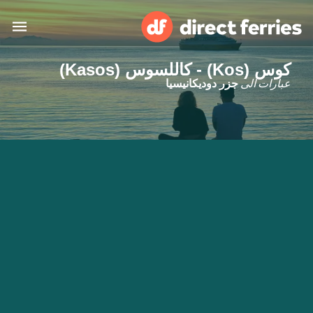
كوس (Kos) - كاللسوس (Kasos)
البلدان
عبارات الى
جزر دوديكانيسيا
تذاكر العبّارة
الباحث عن الرحلات والموانئ
الإقامة
العبارات
العربية
حسابي
المغرب
United States
خدمات الزبائن
Россия
Suisse (FR)
Catalan
Portugal
Suomi
대한민국