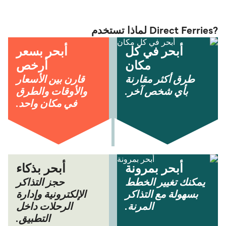
?Direct Ferries لماذا تستخدم
أبحر في كل
أبحر بسعر
مكان
أرخص
طرق أكثر مقارنة
قارن بين الأسعار
بأي شخص آخر.
والأوقات والطرق
في مكان واحد.
أبحر بمرونة
أبحر بذكاء
يمكنك تغيير الخطط
حجز التذاكر
بسهولة مع التذاكر
الإلكترونية وإدارة
المرنة.
الرحلات داخل
التطبيق.