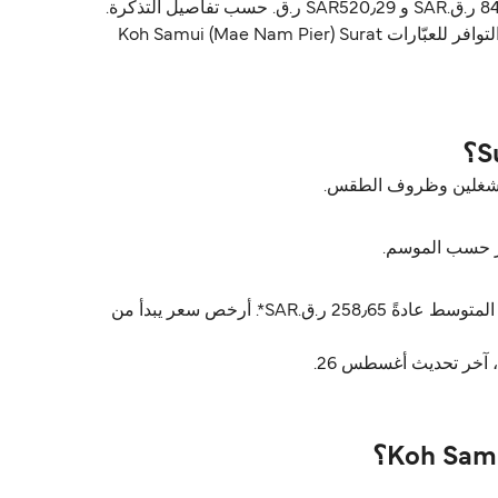
Lomlahkkhirin يشغّل العبّارة من Koh Samui (Mae Nam Pier) إلى Surat Thani (Tapee Pier). أسعار العبّارة تتراوح بين 84٫62 ر.ق.‏SAR و SAR520٫29 ر.ق.‏ حسب تفاصيل التذكرة.
الأسعار ما تشمل رسوم الخدمة. الجداول تختلف حسب الموسم، استخدم Direct Ferries Deal Finder للحصول على الأسعار والتوافر للعبّارات Koh Samui (Mae Nam Pier) Surat
أسعار Koh Samui (Mae Nam Pier) Surat Thani (Tapee Pier) عادةً تتراوح بين 84٫62 ر.ق.‏SAR* و 520٫29 ر.ق.‏SAR*. السعر المتوسط عادةً 258٫65 ر.ق.‏SAR*. أرخص سعر يبدأ من