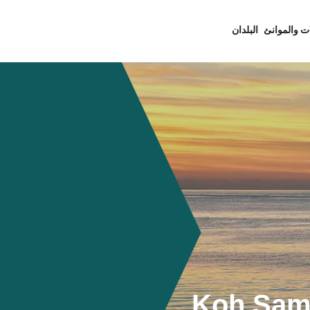
ت والموانئ
البلدان
Koh Samu