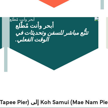
أبحر وأنت مُطّلع
تتبُّع مباشر للسفن وتحديثات في
الوقت الفعلي.