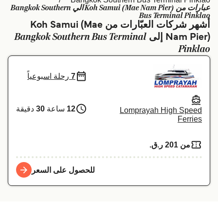
عبارات من Koh Samui (Mae Nam Pier) الي Bangkok Southern
Schweiz (DE)
Deutschland
Bus Terminal Pinklao
أشهر شركات العبّارات من Koh Samui (Mae
Україна
Norge
Bangkok Southern Bus Terminal
Nam Pier) إلى
Pinklao
Maroc (FR)
Indonesia
7
رحلة اسبوعياً
12
ساعة
30
دقيقة
Lomprayah High Speed
Ferries
من 201 ر.ق.‏
للحصول على السعر