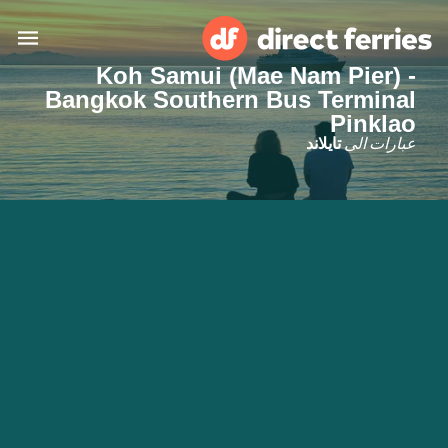
Koh Samui (Mae Nam Pier) -
Bangkok Southern Bus Terminal
البلدان
Pinklao
عبارات الى
تايلاند
تذاكر العبّارة
الباحث عن الرحلات والموانئ
الإقامة
العبارات
العربية
حسابي
المغرب
United States
خدمات الزبائن
Россия
Suisse (FR)
Catalan
Portugal
Suomi
대한민국