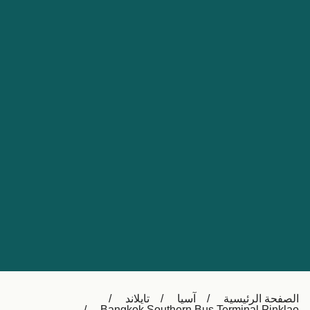
Nederland
Slovensko
Australia
Česká republika
New Zealand
España
日本
France
Ireland
Sverige
中国
Danmark
UK
Türkiye
Italia
Österreich (DE)
Canada
Canada (FR)
Ελλάδα
België (NL)
الصفحة الرئيسية
آسيا
تايلاند
Polska
Belgique (FR)
Bangkok Southern Bus Terminal Pinklao