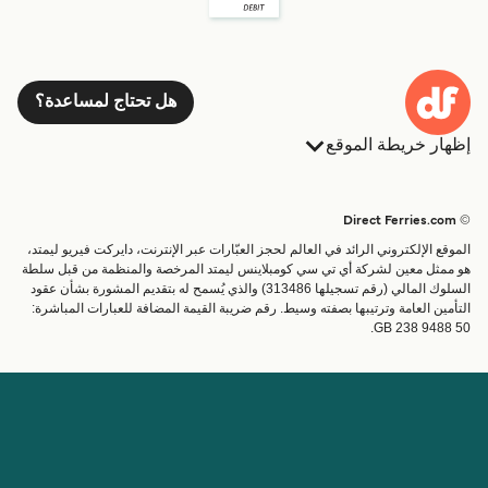
هل تحتاج لمساعدة؟
إظهار خريطة الموقع
العبارات
الحجوزات
البلدان
الإقامة
© Direct Ferries.com
خدمات الزبائن
العبارات
الموقع الإلكتروني الرائد في العالم لحجز العبّارات عبر الإنترنت، دايركت فيريو ليمتد،
الباحث عن الرحلات والموانئ
شحن
هو ممثل معين لشركة أي تي سي كومبلاينس ليمتد المرخصة والمنظمة من قبل سلطة
السلوك المالي (رقم تسجيلها 313486) والذي يُسمح له بتقديم المشورة بشأن عقود
تذاكر العبّارة
عبارة صغيرة
التأمين العامة وترتيبها بصفته وسيط. رقم ضريبة القيمة المضافة للعبارات المباشرة:
القطار والعبارة
GB 238 9488 50.
الحساب
مساعدة & دعم
إدارة حجزي
المساعدة
تأكيد الحجز