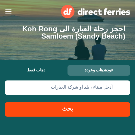
احجز رحلة العبارة الى Koh Rong
البلدان
Samloem (Sandy Beach)
تذاكر العبّارة
الباحث عن الرحلات والموانئ
الإقامة
العبارات
عودةذهاب وعودة
ذهاب فقط
العربية
أدخل ميناء ، بلد أو شركة العبارات
حسابي
المغرب
United States
خدمات الزبائن
Россия
Suisse (FR)
بحث
Catalan
Portugal
Suomi
대한민국