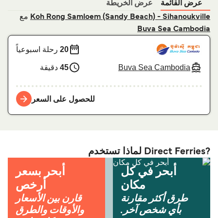
عرض القائمة
عرض الخريطة
مع
Koh Rong Samloem (Sandy Beach) - Sihanoukville
Buva Sea Cambodia
20
رحلة اسبوعياً
Buva Sea Cambodia
45
دقيقة
للحصول على السعر
?Direct Ferries لماذا تستخدم
أبحر في كل
أبحر بسعر
مكان
أرخص
طرق أكثر مقارنة
قارن بين الأسعار
بأي شخص آخر.
والأوقات والطرق