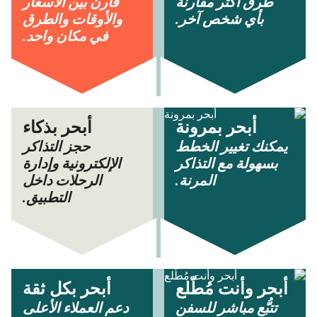
طرق أكثر مقارنة
قارن بين الأسعار
بأي شخص آخر.
والأوقات والطرق
في مكان واحد.
أبحر بمرونة
أبحر بذكاء
يمكنك تغيير الخطط
حجز التذاكر
بسهولة مع التذاكر
الإلكترونية وإدارة
المرنة.
الرحلات داخل
التطبيق.
أبحر وأنت مُطّلع
أبحر بكل ثقة
تتبُّع مباشر للسفن
دعم العملاء الأعلى