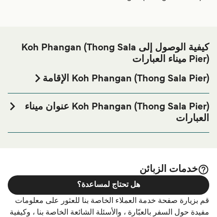
كيفية الوصول إلى Koh Phangan (Thong Sala
Pier) ميناء العبارات
Koh Phangan (Thong Sala Pier) الإقامة
إذا كنت ترغب في قضاء ليلة في أو بالقرب من Koh Phangan
(Thong Sala Pier) ميناء العبارة قبل أو بعد رحلتك أو إذا كنت
Koh Phangan (Thong Sala Pier) عنوان ميناء
تبحث عن أماكن السكن لإقامتك بالكامل، يرجى زيارة موقعنا
العبارات
على
الصفحة
Koh Phangan (Thong Sala Pier) الإقامة
Thongsala koh phangan Koh phangan Surat Thani 84280,
للحصول على أفضل الأسعار للإقامة واحدة من أكبر الخيارات
Thailand
على الإنترنت!
خدمات الزبائن
هل تحتاج لمساعدة؟
قم بزيارة صفحة خدمة العملاء الخاصة بنا للعثور على معلومات
مفيدة حول السفر بالعبّارة ، والأسئلة الشائعة الخاصة بنا ، وكيفية