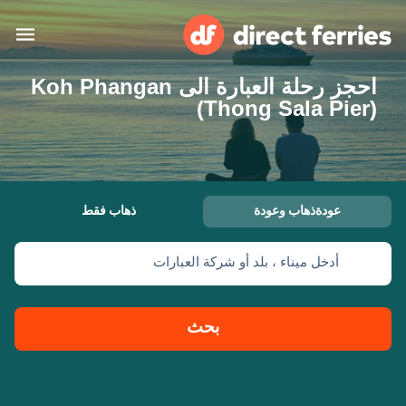
احجز رحلة العبارة الى Koh Phangan
البلدان
(Thong Sala Pier)
تذاكر العبّارة
الباحث عن الرحلات والموانئ
الإقامة
العبارات
عودةذهاب وعودة
ذهاب فقط
العربية
أدخل ميناء ، بلد أو شركة العبارات
حسابي
المغرب
United States
خدمات الزبائن
Россия
Suisse (FR)
بحث
Catalan
Portugal
Suomi
대한민국