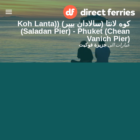
كوه لانتا (سالادان بيير) ((Koh Lanta
(Saladan Pier) - Phuket (Chean
البلدان
Vanich Pier)
عبارات الى
جزيرة فوكيت
تذاكر العبّارة
الباحث عن الرحلات والموانئ
الإقامة
العبارات
العربية
حسابي
المغرب
United States
خدمات الزبائن
Россия
Suisse (FR)
Catalan
Portugal
Suomi
대한민국