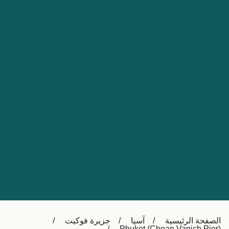
Nederland
Slovensko
Australia
Česká republika
New Zealand
España
日本
France
Ireland
Sverige
中国
Danmark
UK
Türkiye
Italia
Österreich (DE)
Canada
Canada (FR)
Ελλάδα
België (NL)
الصفحة الرئيسية
آسيا
جزيرة فوكيت
Polska
Belgique (FR)
Phuket (Chean Vanich Pier)