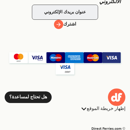
الالكتروني
اشترك
هل تحتاج لمساعدة؟
إظهار خريطة الموقع
العبارات
الحجوزات
البلدان
الإقامة
© Direct Ferries.com