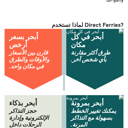
والمواعيد.
?Direct Ferries لماذا تستخدم
أبحر في كل
أبحر بسعر
مكان
أرخص
طرق أكثر مقارنة
قارن بين الأسعار
بأي شخص آخر.
والأوقات والطرق
في مكان واحد.
أبحر بمرونة
أبحر بذكاء
يمكنك تغيير الخطط
حجز التذاكر
بسهولة مع التذاكر
الإلكترونية وإدارة
المرنة.
الرحلات داخل