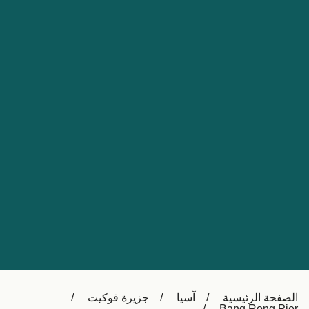
Nederland
Slovensko
Australia
Česká republika
New Zealand
España
日本
France
Ireland
Sverige
中国
Danmark
UK
Türkiye
Italia
Österreich (DE)
Canada
Canada (FR)
Ελλάδα
België (NL)
الصفحة الرئيسية
آسيا
جزيرة فوكيت
Polska
Belgique (FR)
Bang Rong Pier