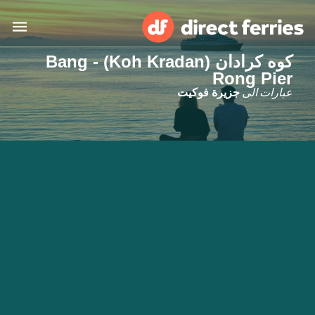
كوه كرادان (Koh Kradan) - Bang
البلدان
Rong Pier
عبارات الى
جزيرة فوكيت
تذاكر العبّارة
الباحث عن الرحلات والموانئ
الإقامة
العبارات
العربية
حسابي
المغرب
United States
خدمات الزبائن
Россия
Suisse (FR)
Catalan
Portugal
Suomi
대한민국