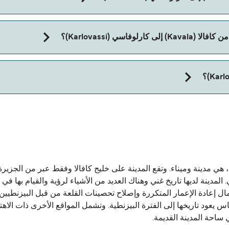
اسي (Karlovassi)؟
تاج إلى جواز سفر للحيوان. يرجى مراجعة تعليمات شركات العبّارات بخصوص
 كم من الدراما و 56 كم من كسانتي. المدينة لديها تاريخ غني وهناك العديد من الأشياء لرؤ
ل إعادة الإعمار المتكررة وإصلاح تحصينات القلعة من قبل البيزنطيين، 
لعة في الجزء الأول من القرن الـ 15 على أساس يعود تاريخها إلى الفترة البيزنطية. وتشمل المواق