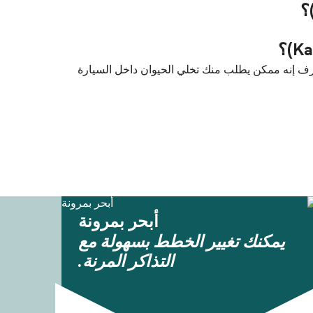
لعبّارات بين كافالا (Kavala) و كارلوفاسي (Karlovassi) مع Blue Star Ferries. لكن لازم تعرف إنه ممكن يطلب منك تخلي الحيوان داخل السيارة
أبحر بمرونة
يمكنك تغيير الخطط بسهولة مع
التذاكر المرنة.