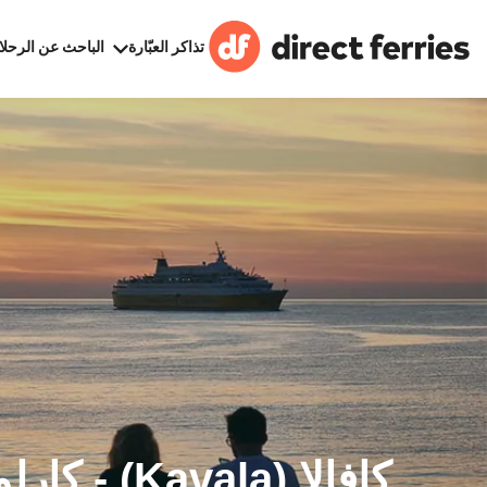
تذاكر العبّارة
الباحث عن الرحلا
كافالا (Kavala)