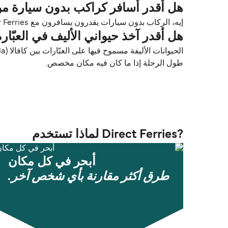
هل أقدر أسافر كراكب بدون سيارة من كافالا (Kavala) إلى كارلوفاسي
إيه، الركاب بدون سيارات يقدرون يسافرون مع Blue Star Ferries بين كافالا (Kavala) و كارلوفاسي (Karlovassi).
هل أقدر آخذ حيواني الأليف في العبّارة من كافالا (Kavala) إلى كار
طول الرحلة إذا ما كان فيه مكان مخصص.
?Direct Ferries لماذا تستخدم
أبحر في كل مكان
طرق أكثر مقارنة بأي شخص آخر.