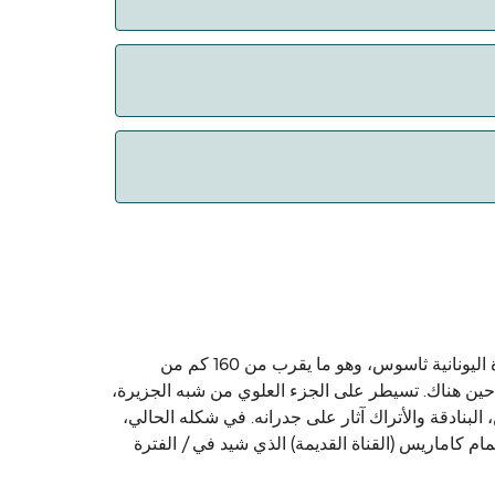
 الحيوانات. حالياً يمكنك أخذ حيواناتك الأليفة
كافالا تقع في الجزء الشرقي من مقدونيا، وشمال اليونان، هي مدينة وميناء. وتقع المدينة على خليج كافالا وفقط عبر من الجزيرة اليونانية ثاسوس، وهو ما يقرب من 160 كم من
ية والقيام بها في حين هناك. تسيطر على الجزء العلوي من شبه الجزيرة،
البنادقة والأتراك آثار على جدرانه. في شكله الحالي،
ع الأخرى ذات الاهتمام كاماريس (القناة القديمة) الذي شيد في / الفترة