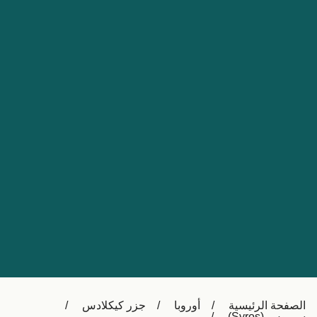
Nederland
Slovensko
Australia
Česká republika
New Zealand
España
日本
France
Ireland
Sverige
中国
Danmark
UK
Türkiye
Italia
Österreich (DE)
Canada
Canada (FR)
Ελλάδα
België (NL)
الصفحة الرئيسية
أوروبا
جزر كيكلادس
Polska
Belgique (FR)
سيروس (Syros)