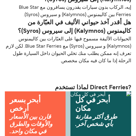
إيه، الركاب بدون سيارات يقدرون يسافرون مع Blue Star
Ferries بين كاليمنوس (Kalymnos) و سيروس (Syros).
هل أقدر آخذ حيواني الأليف في العبّارة من
كاليمنوس (Kalymnos) إلى سيروس (Syros)؟
الحيوانات الأليفة مسموح فيها على العبّارات بين كاليمنوس
(Kalymnos) و سيروس (Syros) مع Blue Star Ferries. لكن لازم
تعرف إنه ممكن يطلب منك تخلي الحيوان داخل السيارة طول
الرحلة إذا ما كان فيه مكان مخصص.
?Direct Ferries لماذا تستخدم
أبحر في كل
أبحر بسعر
مكان
أرخص
طرق أكثر مقارنة
قارن بين الأسعار
بأي شخص آخر.
والأوقات والطرق
في مكان واحد.