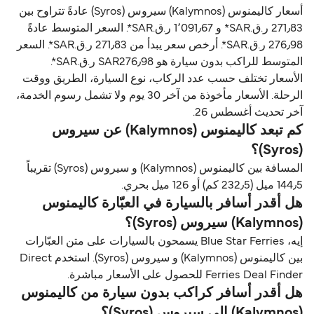
أسعار كاليمنوس (Kalymnos) سيروس (Syros) عادةً تتراوح بين
271٫83 ر.ق.‏SAR* و 1٬091٫67 ر.ق.‏SAR*. السعر المتوسط عادةً
276٫98 ر.ق.‏SAR*. أرخص سعر يبدأ من 271٫83 ر.ق.‏SAR*. السعر
المتوسط للراكب بدون سيارة هو SAR276٫98 ر.ق.‏SAR*.
الأسعار تختلف حسب عدد الركاب، نوع السيارة، الطريق ووقت
الرحلة. الأسعار مأخوذة من آخر 30 يوم ولا تشمل رسوم الخدمة،
آخر تحديث أغسطس 26.
كم تبعد كاليمنوس (Kalymnos) عن سيروس
(Syros)؟
المسافة بين كاليمنوس (Kalymnos) و سيروس (Syros) تقريباً
144٫5 ميل (232٫5 كم) أو 126 ميل بحري.
هل أقدر أسافر بالسيارة في العبّارة كاليمنوس
(Kalymnos) سيروس (Syros)؟
إيه، Blue Star Ferries يسمحون بالسيارات على متن العبّارات
بين كاليمنوس (Kalymnos) و سيروس (Syros). استخدم Direct
Ferries Deal Finder للحصول على الأسعار مباشرة.
هل أقدر أسافر كراكب بدون سيارة من كاليمنوس
(Kalymnos) إلى سيروس (Syros)؟