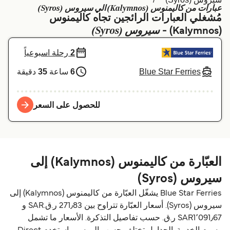
عبارات من كاليمنوس (Kalymnos) الي سيروس (Syros)
Schweiz (DE)
Deutschland
مُشغلي العبارات الرائجين تجاه كاليمنوس
سيروس (Syros)
(Kalymnos) -
Україна
Norge
2
رحلة اسبوعياً
Maroc (FR)
Indonesia
Blue Star Ferries
6
ساعة
35
دقيقة
للحصول على السعر
العبّارة من كاليمنوس (Kalymnos) إلى
سيروس (Syros)
Blue Star Ferries يشغّل العبّارة من كاليمنوس (Kalymnos) إلى
سيروس (Syros). أسعار العبّارة تتراوح بين 271٫83 ر.ق.‏SAR و
SAR1٬091٫67 ر.ق.‏ حسب تفاصيل التذكرة. الأسعار ما تشمل