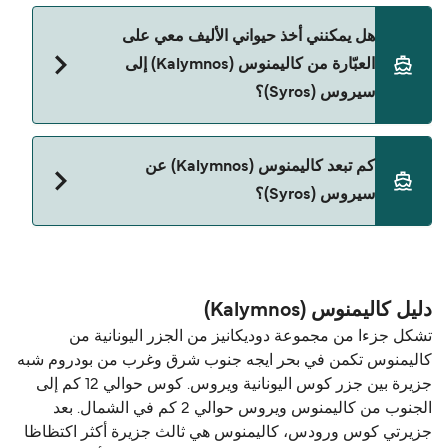
نعم، يمكنك السفر مع سيارتك على العبّارة من كاليمنوس
هل يمكنني أخذ حيواني الأليف معي على
(Kalymnos) إلى سيروس (Syros) مع:
العبّارة من كاليمنوس (Kalymnos) إلى
Blue Star Ferries
سيروس (Syros)؟
نعم، الحيوانات الأليفة مسموح بها على العبّارة. قد تحتاج
كم تبعد كاليمنوس (Kalymnos) عن
إلى جواز سفر للحيوان. يرجى مراجعة تعليمات شركات
سيروس (Syros)؟
العبّارات بخصوص الحيوانات. حالياً يمكنك أخذ حيواناتك
الأليفة على العبّارة مع:
المسافة بين كاليمنوس (Kalymnos) و سيروس (Syros)
Blue Star Ferries
هي 126 ميل بحري.
دليل كاليمنوس (Kalymnos)
تشكل جزءا من مجموعة دوديكانيز من الجزر اليونانية من
كاليمنوس تكمن في بحر ايجه جنوب شرق وغرب من بودروم شبه
جزيرة بين جزر كوس اليونانية ويروس. كوس حوالي 12 كم إلى
الجنوب من كاليمنوس ويروس حوالي 2 كم في الشمال. بعد
جزيرتي كوس ورودس، كاليمنوس هي ثالث جزيرة أكثر اكتظاظا