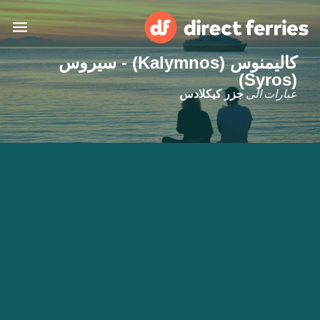
كاليمنوس (Kalymnos) - سيروس
(Syros)
البلدان
عبارات الى
جزر كيكلادس
تذاكر العبّارة
الباحث عن الرحلات والموانئ
الإقامة
العبارات
العربية
حسابي
المغرب
United States
خدمات الزبائن
Россия
Suisse (FR)
Catalan
Portugal
Suomi
대한민국