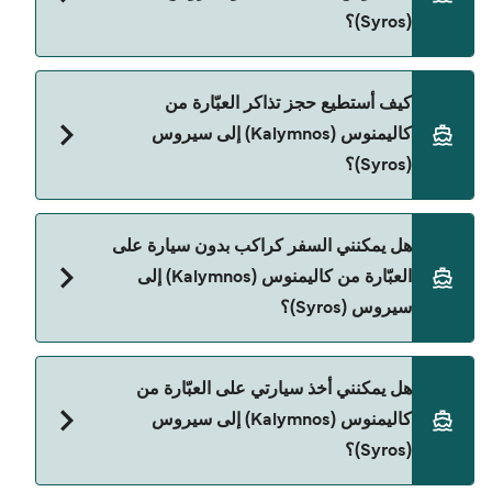
276٫98 ر.ق.‏SAR. السعر لا يشمل رسوم الحجز.
(Syros)؟
Blue Star Ferries هي المشغّل الرئيسي للعبّارة من
كيف أستطيع حجز تذاكر العبّارة من
كاليمنوس (Kalymnos) إلى سيروس (Syros).
كاليمنوس (Kalymnos) إلى سيروس
(Syros)؟
يمكنك الحجز عبر Direct Ferries Deal Finder ومراجعة
هل يمكنني السفر كراكب بدون سيارة على
صفحة العروض لمعرفة أحدث التخفيضات.
العبّارة من كاليمنوس (Kalymnos) إلى
سيروس (Syros)؟
نعم، يمكنك السفر كراكب بدون سيارة من كاليمنوس
هل يمكنني أخذ سيارتي على العبّارة من
(Kalymnos) إلى سيروس (Syros) مع:
كاليمنوس (Kalymnos) إلى سيروس
Blue Star Ferries
(Syros)؟