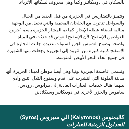
بالسكان في دوديكانيز وكما وهي معروف لسكانها الأثرياء.
وتتميز بالتضاريس في الجزيرة من قبل العديد من الجبال
والسواحل تناثرت مع الخلجان المحمية والتي تجعل من الوجهة
مثالية لقضاء عطلة الإبحار. كما تم المشار الجزيرة باسم "جزيرة
الغواصين الإسفنج" لأن الإسفنج الغوص قد حدثت في المياه
واضحة وضوح الشمس الجزر لسنوات عديدة. جلبت التجارة في
الإسفنج كمية كبيرة من الثروة إلى الجزيرة وجعلت منها الشهيرة
في جميع أنحاء البحر الأبيض المتوسط.
وتسمى عاصمة الجزيرة بوتيا وهي أيضا موطن لميناء الجزيرة. أنها
مدينة الملونة التي انتشرت على قدم وسفوح التلال اثنين وادي
بينهما. هناك خدمات العبارات العادية إلى بيرايوس، رودس،
ساموس والجزر الأخرى في دوديكانيز وسيكلاديز.
كاليمنوس (Kalymnos) الي سيروس (Syros)
الجداول الزمنية للعبارات